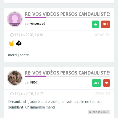
RE: VOS VIDÉOS PERSOS CANDAULISTES S
par
vincecool
1
-
17 juin 2026, 14:30
#2946153
merci j adore
RE: VOS VIDÉOS PERSOS CANDAULISTES S
par
FB57
1
-
17 juin 2026, 14:42
#2946154
Dreamland - j'adore cette vidéo, on voit qu'elle ne fait pas
semblant, un immense merci
michpat
a liké