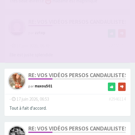
Très belle levrette
madame est magnifique
RE: VOS VIDÉOS PERSOS CANDAULISTES S
par
zztop
-
17 juin 2026, 06:40
#2946113
Elle est juste splendide
RE: VOS VIDÉOS PERSOS CANDAULISTES S
par
maxou501
-
17 juin 2026, 06:53
#2946114
Tout à fait d'accord.
RE: VOS VIDÉOS PERSOS CANDAULISTES S