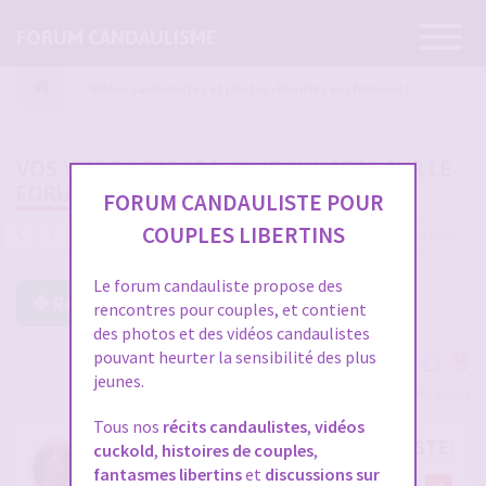
Ouvrir
FORUM CANDAULISME
la
navigatio
Vidéos candaulistes et photos - Montrez vos femmes !
VOS VIDÉOS PERSOS CANDAULISTES SUR LE
FORUM
FORUM CANDAULISTE POUR
COUPLES LIBERTINS
4689 messages
1
…
153
154
155
156
157
Le forum candauliste propose des
Répondre à ce post
rencontres pour couples, et contient
des photos et des vidéos candaulistes
pouvant heurter la sensibilité des plus
jeunes.
Voir tous les participants
Tous nos
récits candaulistes
,
vidéos
RE: VOS VIDÉOS PERSOS CANDAULISTES S
cuckold
,
histoires de couples
,
fantasmes libertins
et
discussions sur
par
cristian70241