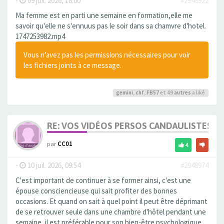
-
09 juil. 2026, 18:00
#2948922
Ma femme est en parti une semaine en formation,elle me
savoir qu'elle ne s'ennuus pas le soir dans sa chamvre d'hotel.
1747253982.mp4
Vous n’avez pas les permissions nécessaires pour voir
les fichiers joints à ce message.
gemini
,
chf
,
FB57
et 49
autres
a liké
RE: VOS VIDÉOS PERSOS CANDAULISTES S
par
CC01
4
-
10 juil. 2026, 09:54
#2948974
C'est important de continuer à se former ainsi, c'est une
épouse consciencieuse qui sait profiter des bonnes
occasions. Et quand on sait à quel point il peut être déprimant
de se retrouver seule dans une chambre d'hôtel pendant une
semaine, il est préférable pour son bien-être psychologique