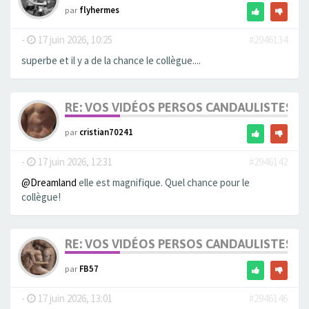
par
flyhermes
-
17 juin 2026, 10:25
#2946134
superbe et il y a de la chance le collègue....
RE: VOS VIDÉOS PERSOS CANDAULISTES S
par
cristian70241
-
17 juin 2026, 12:31
#2946142
@Dreamland
elle est magnifique. Quel chance pour le
collègue!
RE: VOS VIDÉOS PERSOS CANDAULISTES S
par
FB57
-
17 juin 2026, 13:01
#2946146