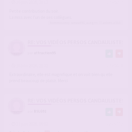
-
16 juin 2026, 21:17
#2946077
Petite contribution du soir.
La miss avec l’un de ses collègues.
hommessexy
,
arnaud91
,
aceg
et 71
autres
a liké
RE: VOS VIDÉOS PERSOS CANDAULISTES S
par
attraction95
-
16 juin 2026, 21:32
#2946078
Extraordinaire, elle est magnifique et on voit bien qu elle
prend beaucoup de plaisir. Merci
RE: VOS VIDÉOS PERSOS CANDAULISTES S
par
BSLG91
-
17 juin 2026, 06:02
#2946112