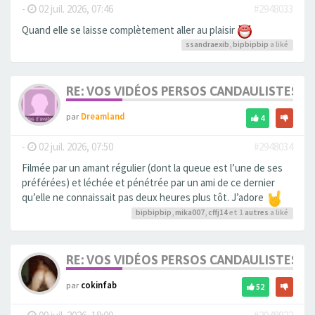
-
02 juil. 2026, 07:46
#2948033
Quand elle se laisse complètement aller au plaisir
ssandraexib
,
bipbipbip
a liké
RE: VOS VIDÉOS PERSOS CANDAULISTES S
par
Dreamland
4
-
02 juil. 2026, 07:50
#2948034
Filmée par un amant régulier (dont la queue est l’une de ses
préférées) et léchée et pénétrée par un ami de ce dernier
qu’elle ne connaissait pas deux heures plus tôt. J’adore
bipbipbip
,
mika007
,
cffj14
et 1
autres
a liké
RE: VOS VIDÉOS PERSOS CANDAULISTES S
par
cokinfab
52