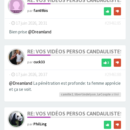
RE: VOS VIDÉOS PERSOS CANDAULISTES S
par
fan69bis
-
17 juin 2026, 20:31
#2946185
Bien prise
@Dreamland
RE: VOS VIDÉOS PERSOS CANDAULISTES S
par
cuck33
3
-
17 juin 2026, 20:37
#2946188
@Dreamland
La pénétration est profonde: ta femme apprécie
et ça se voit.
camille2
,
libertindelyon
,
LeCouple
a liké
RE: VOS VIDÉOS PERSOS CANDAULISTES S
par
PhilLing