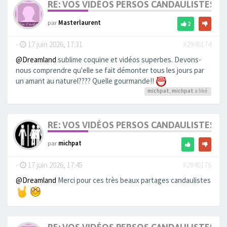
RE: VOS VIDÉOS PERSOS CANDAULISTES S
par
Masterlaurent
2
-
17 juin 2026, 17:31
#2946174
@Dreamland
sublime coquine et vidéos superbes. Devons-
nous comprendre qu'elle se fait démonter tous les jours par
un amant au naturel???? Quelle gourmande!!
michpat
,
michpat
a liké
RE: VOS VIDÉOS PERSOS CANDAULISTES S
par
michpat
-
17 juin 2026, 17:45
#2946176
@Dreamland
Merci pour ces très beaux partages candaulistes