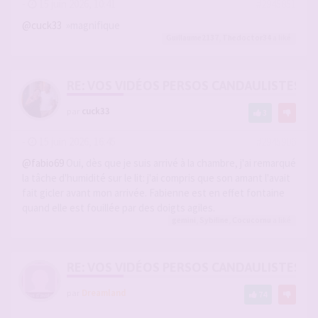
-
15 juin 2026, 10:41
#2945851
@cuck33
»magnifique
Guillaume2137
,
Thedoctor34
a liké
RE: VOS VIDÉOS PERSOS CANDAULISTES S
par
cuck33
3
-
15 juin 2026, 16:45
#2945906
@fabio69
Oui, dès que je suis arrivé à la chambre, j'ai remarqué
la tâche d'humidité sur le lit: j'ai compris que son amant l'avait
fait gicler avant mon arrivée. Fabienne est en effet fontaine
quand elle est fouillée par des doigts agiles.
gemini
,
Sybiline
,
Cocucornu
a liké
RE: VOS VIDÉOS PERSOS CANDAULISTES S
par
Dreamland
74