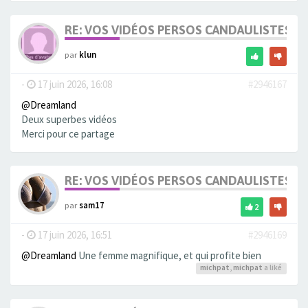
RE: VOS VIDÉOS PERSOS CANDAULISTES S
par
klun
-
17 juin 2026, 16:08
#2946167
@Dreamland
Deux superbes vidéos
Merci pour ce partage
RE: VOS VIDÉOS PERSOS CANDAULISTES S
par
sam17
2
-
17 juin 2026, 16:51
#2946169
@Dreamland
Une femme magnifique, et qui profite bien
michpat
,
michpat
a liké