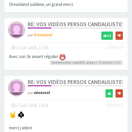
Dreamland sublime, un grand merci
RE: VOS VIDÉOS PERSOS CANDAULISTES S
par
Dreamland
62
-
17 juin 2026, 13:18
#2946147
Avec son 2e amant régulier
hommessexy
,
camille2
,
aceg
et 59
autres
a liké
RE: VOS VIDÉOS PERSOS CANDAULISTES S
par
vincecool
-
17 juin 2026, 14:29
#2946152
merci j adore