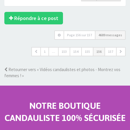
Répondre à ce post
Page
156
sur
157
4689 messages
1
…
153
154
155
156
157
Retourner vers « Vidéos candaulistes et photos - Montrez vos
femmes ! »
NOTRE BOUTIQUE
CANDAULISTE 100% SÉCURISÉE