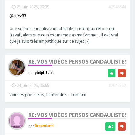
-
23 juin 2026, 20:39
#2946844
@cuck33
Une scène candauliste inoubliable, surtout au retour du
travail, alors que ce n'est même pas ma femme ... Il est vrai
que je suis très empathique sur ce sujet ;-)
RE: VOS VIDÉOS PERSOS CANDAULISTES S
par
philphilphil
-
24 juin 2026, 06:55
#2946862
Voir ses gros seins, l’entendre..... hummm
RE: VOS VIDÉOS PERSOS CANDAULISTES S
par
Dreamland
2