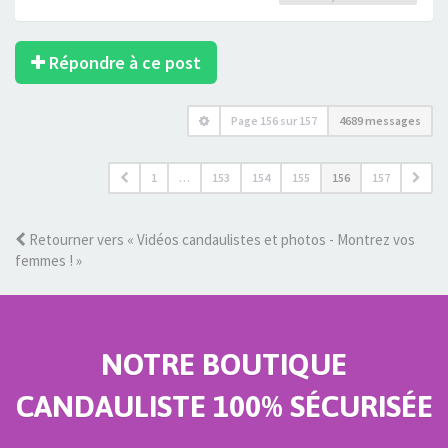
Répondre à ce post
Page
156
sur
157
4689 messages
1
…
153
154
155
156
157
Retourner vers « Vidéos candaulistes et photos - Montrez vos
femmes ! »
NOTRE BOUTIQUE
CANDAULISTE 100% SÉCURISÉE