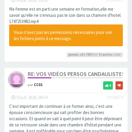
-
09 juil. 2026, 18:00
#2948922
Ma femme est en parti une semaine en formation,elle me
savoir qu'elle ne s'ennuus pas le soir dans sa chamvre d'hotel.
1747253982.mp4
Vous n’avez pas les permissions nécessaires pour voir
les fichiers joints à ce message.
gemini
,
chf
,
FB57
et 49
autres
a liké
RE: VOS VIDÉOS PERSOS CANDAULISTES S
par
CC01
4
-
10 juil. 2026, 09:54
#2948974
C'est important de continuer à se former ainsi, c'est une
épouse consciencieuse qui sait profiter des bonnes
occasions. Et quand on sait à quel point il peut être déprimant
de se retrouver seule dans une chambre d'hôtel pendant une
semaine, il est préférable pour son bien-être psychologique