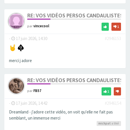
RE: VOS VIDÉOS PERSOS CANDAULISTES S
par
vincecool
1
-
17 juin 2026, 14:30
#2946153
merci j adore
RE: VOS VIDÉOS PERSOS CANDAULISTES S
par
FB57
1
-
17 juin 2026, 14:42
#2946154
Dreamland - j'adore cette vidéo, on voit qu'elle ne fait pas
semblant, un immense merci
michpat
a liké