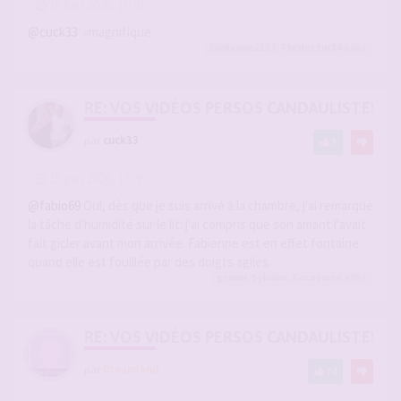
-
15 juin 2026, 10:41
#2945851
@cuck33
»magnifique
Guillaume2137
,
Thedoctor34
a liké
RE: VOS VIDÉOS PERSOS CANDAULISTES S
par
cuck33
3
-
15 juin 2026, 16:45
#2945906
@fabio69
Oui, dès que je suis arrivé à la chambre, j'ai remarqué
la tâche d'humidité sur le lit: j'ai compris que son amant l'avait
fait gicler avant mon arrivée. Fabienne est en effet fontaine
quand elle est fouillée par des doigts agiles.
gemini
,
Sybiline
,
Cocucornu
a liké
RE: VOS VIDÉOS PERSOS CANDAULISTES S
par
Dreamland
74