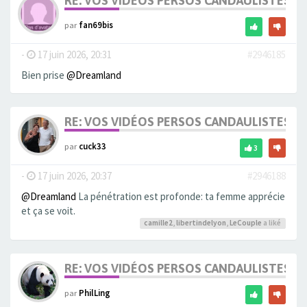
RE: VOS VIDÉOS PERSOS CANDAULISTES S
par
fan69bis
-
17 juin 2026, 20:31
#2946185
Bien prise
@Dreamland
RE: VOS VIDÉOS PERSOS CANDAULISTES S
par
cuck33
3
-
17 juin 2026, 20:37
#2946188
@Dreamland
La pénétration est profonde: ta femme apprécie
et ça se voit.
camille2
,
libertindelyon
,
LeCouple
a liké
RE: VOS VIDÉOS PERSOS CANDAULISTES S
par
PhilLing