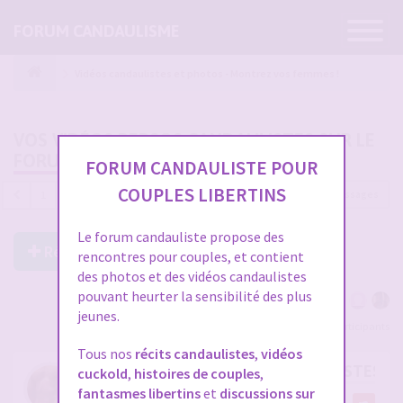
Ouvrir
FORUM CANDAULISME
la
navigatio
Vidéos candaulistes et photos - Montrez vos femmes !
VOS VIDÉOS PERSOS CANDAULISTES SUR LE
FORUM
FORUM CANDAULISTE POUR
COUPLES LIBERTINS
4689 messages
1
…
153
154
155
156
157
Le forum candauliste propose des
Répondre à ce post
rencontres pour couples, et contient
des photos et des vidéos candaulistes
pouvant heurter la sensibilité des plus
jeunes.
Voir tous les participants
Tous nos
récits candaulistes
,
vidéos
RE: VOS VIDÉOS PERSOS CANDAULISTES S
cuckold
,
histoires de couples
,
fantasmes libertins
et
discussions sur
par
cristian70241