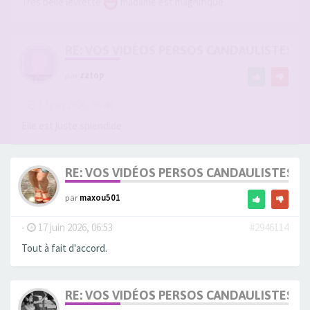
Très belle levrette
madame est magnifique
RE: VOS VIDÉOS PERSOS CANDAULISTES S
par
zztop
-
17 juin 2026, 06:40
#2946113
Elle est juste splendide
RE: VOS VIDÉOS PERSOS CANDAULISTES S
par
maxou501
-
17 juin 2026, 06:53
#2946114
Tout à fait d'accord.
RE: VOS VIDÉOS PERSOS CANDAULISTES S