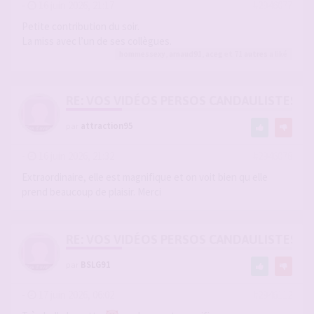
-
16 juin 2026, 21:17
#2946077
Petite contribution du soir.
La miss avec l’un de ses collègues.
hommessexy
,
arnaud91
,
aceg
et 71
autres
a liké
RE: VOS VIDÉOS PERSOS CANDAULISTES S
par
attraction95
-
16 juin 2026, 21:32
#2946078
Extraordinaire, elle est magnifique et on voit bien qu elle
prend beaucoup de plaisir. Merci
RE: VOS VIDÉOS PERSOS CANDAULISTES S
par
BSLG91
-
17 juin 2026, 06:02
#2946112