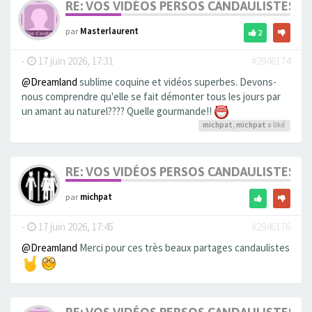
RE: VOS VIDÉOS PERSOS CANDAULISTES S
par
Masterlaurent
2
-
17 juin 2026, 17:31
#2946174
@Dreamland
sublime coquine et vidéos superbes. Devons-
nous comprendre qu'elle se fait démonter tous les jours par
un amant au naturel???? Quelle gourmande!!
michpat
,
michpat
a liké
RE: VOS VIDÉOS PERSOS CANDAULISTES S
par
michpat
-
17 juin 2026, 17:45
#2946176
@Dreamland
Merci pour ces très beaux partages candaulistes