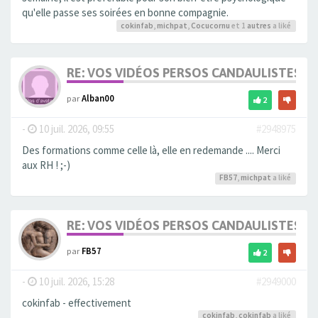
qu'elle passe ses soirées en bonne compagnie.
cokinfab
,
michpat
,
Cocucornu
et 1
autres
a liké
RE: VOS VIDÉOS PERSOS CANDAULISTES S
par
Alban00
2
-
10 juil. 2026, 09:55
#2948975
Des formations comme celle là, elle en redemande .... Merci
aux RH ! ;-)
FB57
,
michpat
a liké
RE: VOS VIDÉOS PERSOS CANDAULISTES S
par
FB57
2
-
10 juil. 2026, 15:28
#2949000
cokinfab - effectivement
cokinfab
,
cokinfab
a liké