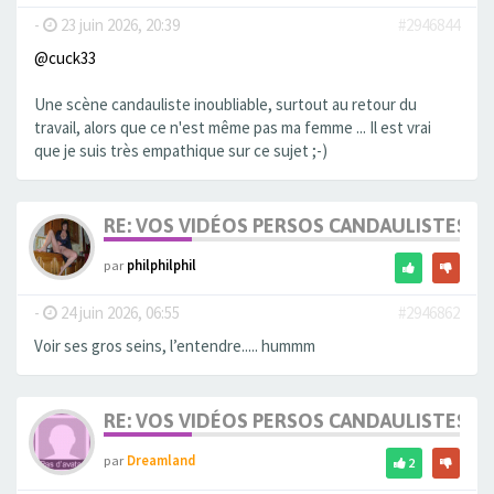
-
23 juin 2026, 20:39
#2946844
@cuck33
Une scène candauliste inoubliable, surtout au retour du
travail, alors que ce n'est même pas ma femme ... Il est vrai
que je suis très empathique sur ce sujet ;-)
RE: VOS VIDÉOS PERSOS CANDAULISTES S
par
philphilphil
-
24 juin 2026, 06:55
#2946862
Voir ses gros seins, l’entendre..... hummm
RE: VOS VIDÉOS PERSOS CANDAULISTES S
par
Dreamland
2