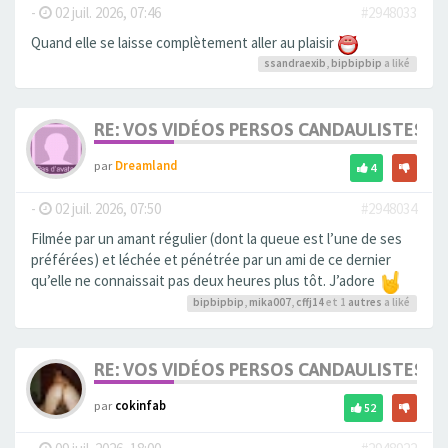
-
02 juil. 2026, 07:46
#2948033
Quand elle se laisse complètement aller au plaisir
ssandraexib
,
bipbipbip
a liké
RE: VOS VIDÉOS PERSOS CANDAULISTES S
par
Dreamland
4
-
02 juil. 2026, 07:50
#2948034
Filmée par un amant régulier (dont la queue est l’une de ses
préférées) et léchée et pénétrée par un ami de ce dernier
qu’elle ne connaissait pas deux heures plus tôt. J’adore
bipbipbip
,
mika007
,
cffj14
et 1
autres
a liké
RE: VOS VIDÉOS PERSOS CANDAULISTES S
par
cokinfab
52