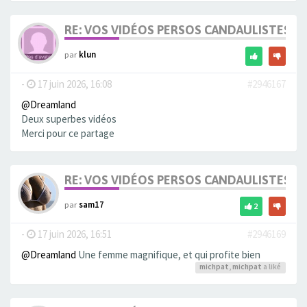
RE: VOS VIDÉOS PERSOS CANDAULISTES S
par
klun
-
17 juin 2026, 16:08
#2946167
@Dreamland
Deux superbes vidéos
Merci pour ce partage
RE: VOS VIDÉOS PERSOS CANDAULISTES S
par
sam17
2
-
17 juin 2026, 16:51
#2946169
@Dreamland
Une femme magnifique, et qui profite bien
michpat
,
michpat
a liké