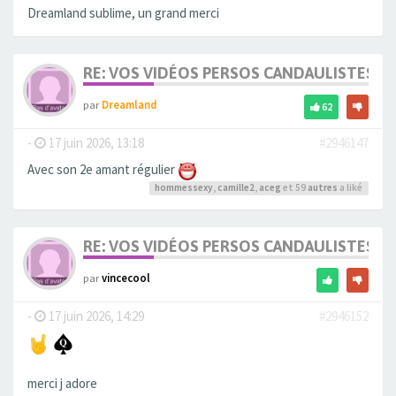
Dreamland sublime, un grand merci
RE: VOS VIDÉOS PERSOS CANDAULISTES S
par
Dreamland
62
-
17 juin 2026, 13:18
#2946147
Avec son 2e amant régulier
hommessexy
,
camille2
,
aceg
et 59
autres
a liké
RE: VOS VIDÉOS PERSOS CANDAULISTES S
par
vincecool
-
17 juin 2026, 14:29
#2946152
merci j adore