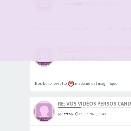
par
attraction95
-
16 juin 2026, 21:32
Extraordinaire, elle est magnifique et on voit bien qu e
RE: VOS VIDÉOS PERSOS CAN
par
BSLG91
-
17 juin 2026, 06:02
Très belle levrette
madame est magnifique
RE: VOS VIDÉOS PERSOS CAN
par
zztop
-
17 juin 2026, 06:40