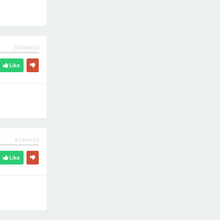
#2946114
Like
#2946134
Like