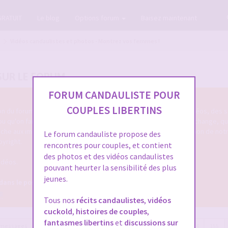
GRATUIT
Le blog
Options forum
Baisez maintenant
Vidéos candaulistes et photos - Montrez vos femmes !
SUR LE FORUM
FORUM CANDAULISTE POUR
COUPLES LIBERTINS
tion du forum cando qu'on poste des photos candaulistes, des vidéos, des s
 ou qu'on fait entendre sa femme ou le cocu de service ... qu'on échange, q
touche aux images/vidéos/sons candaulistes c'est dans cette section de not
Le forum candauliste propose des
pyright.
rencontres pour couples, et contient
des photos et des vidéos candaulistes
idéos.
pouvant heurter la sensibilité des plus
jeunes.
 dans le post OFFICIEL
8
Tous nos
récits candaulistes
,
vidéos
cuckold
,
histoires de couples
,
fantasmes libertins
et
discussions sur
 messages
Page
156
sur
157
Précédente
1
…
153
154
155