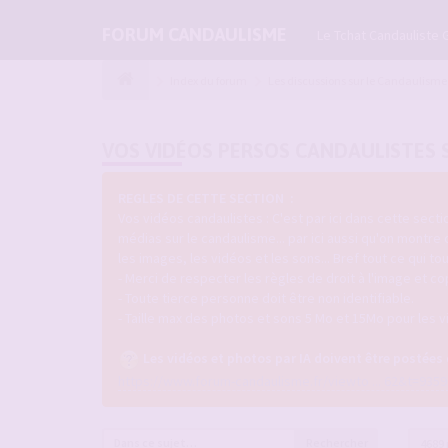
FORUM CANDAULISME
Le Tchat Candauliste 
Index du forum
Les discussions sur le Candaulisme
VOS VIDÉOS PERSOS CANDAULISTES 
REGLES DE CETTE SECTION :
Vos vidéos candaulistes : C'est par ici dans cette sec
médias sur le candaulisme... par ici aussi qu'on montre
les images, les vidéos et les sons... Bref tout ce qui 
- Merci de respecter les règles de droit à l'image et co
- Toute tierce personne doit être non identifiable.
- Taille max des photos et sons 5 Mo et 15Mo pour les v
Les vidéos et photos par IA doivent être postées
https://www.forum-candaulisme.fr/viewto ... 62&t=9359
Rechercher
4689