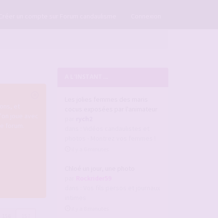
×
Créer un compte sur Forum candaulisme
Connexion
A L'INSTANT ...
Les jolies femmes des maris
ons, et
cocus exposées par l'animateur
u'on joue avec
par
rych2
re forum.
dans :
Vidéos candaulistes et
photos - Montrez vos femmes !
il y a 6 minutes
Chloé un jour, une photo
par
Rockrider59
dans :
Vos fils persos et journaux
intimes
il y a 8 minutes
156
157