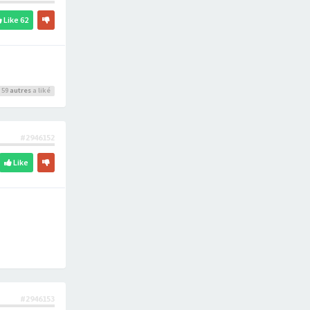
Like
62
 59
autres
a liké
#2946152
Like
#2946153