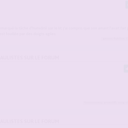
emarqué la tâche d'humidité sur le lit: j'ai compris que son amant l'avait fait 
st fouillée par des doigts agiles.
gemini
,
Sybiline
,
C
DAULISTES SUR LE FORUM
hommessexy
,
arnaud91
,
aceg
et
DAULISTES SUR LE FORUM