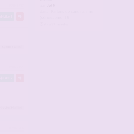
par
JetM
#2945717
dans :
Parlons de candaulisme
Like
1
(sérieusement !)
il y a 33 minutes
Sybiline
a liké
#2945851
Like
2
edoctor34
a liké
#2945906