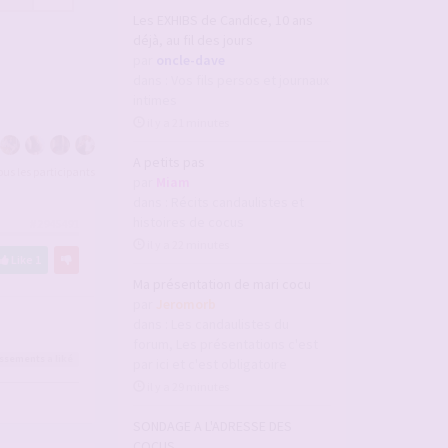
Les EXHIBS de Candice, 10 ans
déjà, au fil des jours
par
oncle-dave
dans :
Vos fils persos et journaux
intimes
il y a 21 minutes
A petits pas
tous les participants
par
Miam
dans :
Récits candaulistes et
histoires de cocus
#2945491
il y a 22 minutes
Like
1
Ma présentation de mari cocu
par
Jeromorb
dans :
Les candaulistes du
forum, Les présentations c'est
issements
a liké
par ici et c'est obligatoire
il y a 29 minutes
SONDAGE A L'ADRESSE DES
COCUS