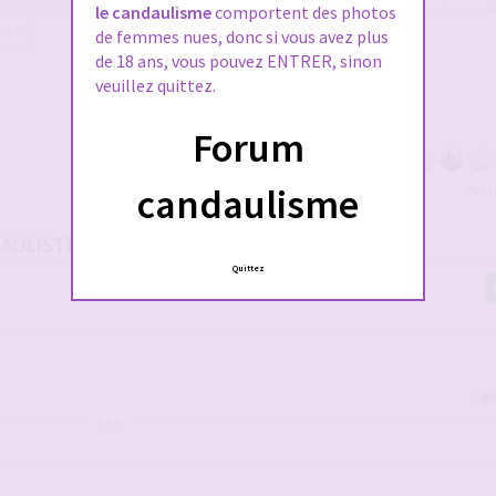
le candaulisme
comportent des photos
ante
de femmes nues, donc si vous avez plus
de 18 ans, vous pouvez ENTRER, sinon
veuillez quittez.
Forum
candaulisme
Voir 
DAULISTES SUR LE FORUM
Quittez
gl