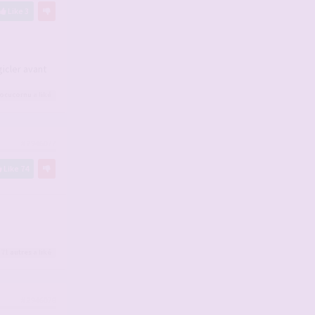
Like
3
gicler avant
ocucornu
a liké
#2946077
Like
74
 71
autres
a liké
#2946078