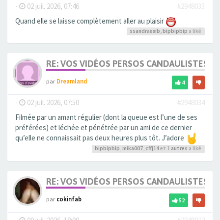
-
02 juil. 2026, 07:46
#2948033
Quand elle se laisse complètement aller au plaisir
ssandraexib
,
bipbipbip
a liké
RE: VOS VIDÉOS PERSOS CANDAULISTES S
par
Dreamland
4
-
02 juil. 2026, 07:50
#2948034
Filmée par un amant régulier (dont la queue est l’une de ses
préférées) et léchée et pénétrée par un ami de ce dernier
qu’elle ne connaissait pas deux heures plus tôt. J’adore
bipbipbip
,
mika007
,
cffj14
et 1
autres
a liké
RE: VOS VIDÉOS PERSOS CANDAULISTES S
par
cokinfab
52