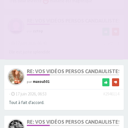
Très belle levrette
madame est magnifique
RE: VOS VIDÉOS PERSOS CANDAULISTES S
par
zztop
-
17 juin 2026, 06:40
#2946113
Elle est juste splendide
RE: VOS VIDÉOS PERSOS CANDAULISTES S
par
maxou501
-
17 juin 2026, 06:53
#2946114
Tout à fait d'accord.
RE: VOS VIDÉOS PERSOS CANDAULISTES S