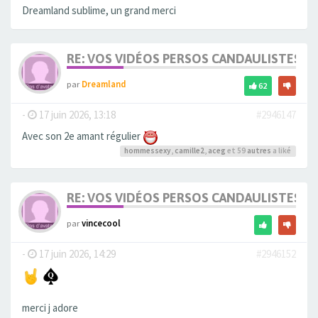
Dreamland sublime, un grand merci
RE: VOS VIDÉOS PERSOS CANDAULISTES S
par
Dreamland
62
-
17 juin 2026, 13:18
#2946147
Avec son 2e amant régulier
hommessexy
,
camille2
,
aceg
et 59
autres
a liké
RE: VOS VIDÉOS PERSOS CANDAULISTES S
par
vincecool
-
17 juin 2026, 14:29
#2946152
merci j adore