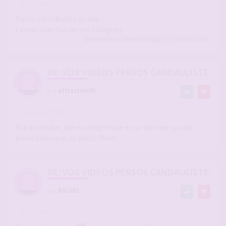
-
16 juin 2026, 21:17
#2946077
Petite contribution du soir.
La miss avec l’un de ses collègues.
hommessexy
,
arnaud91
,
aceg
et 71
autres
a liké
RE: VOS VIDÉOS PERSOS CANDAULISTES S
par
attraction95
-
16 juin 2026, 21:32
#2946078
Extraordinaire, elle est magnifique et on voit bien qu elle
prend beaucoup de plaisir. Merci
RE: VOS VIDÉOS PERSOS CANDAULISTES S
par
BSLG91
-
17 juin 2026, 06:02
#2946112