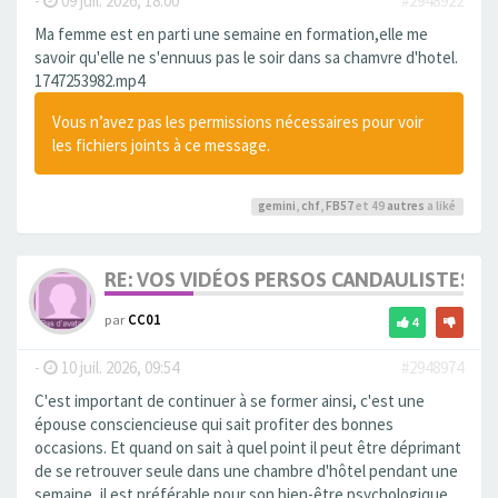
-
09 juil. 2026, 18:00
#2948922
Ma femme est en parti une semaine en formation,elle me
savoir qu'elle ne s'ennuus pas le soir dans sa chamvre d'hotel.
1747253982.mp4
Vous n’avez pas les permissions nécessaires pour voir
les fichiers joints à ce message.
gemini
,
chf
,
FB57
et 49
autres
a liké
RE: VOS VIDÉOS PERSOS CANDAULISTES S
par
CC01
4
-
10 juil. 2026, 09:54
#2948974
C'est important de continuer à se former ainsi, c'est une
épouse consciencieuse qui sait profiter des bonnes
occasions. Et quand on sait à quel point il peut être déprimant
de se retrouver seule dans une chambre d'hôtel pendant une
semaine, il est préférable pour son bien-être psychologique