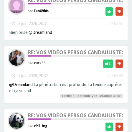
RE: VOS VIDÉOS PERSOS CANDAULISTES S
par
fan69bis
-
17 juin 2026, 20:31
#2946185
Bien prise
@Dreamland
RE: VOS VIDÉOS PERSOS CANDAULISTES S
par
cuck33
3
-
17 juin 2026, 20:37
#2946188
@Dreamland
La pénétration est profonde: ta femme apprécie
et ça se voit.
camille2
,
libertindelyon
,
LeCouple
a liké
RE: VOS VIDÉOS PERSOS CANDAULISTES S
par
PhilLing