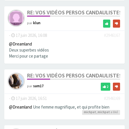
RE: VOS VIDÉOS PERSOS CANDAULISTES S
par
klun
-
17 juin 2026, 16:08
#2946167
@Dreamland
Deux superbes vidéos
Merci pour ce partage
RE: VOS VIDÉOS PERSOS CANDAULISTES S
par
sam17
2
-
17 juin 2026, 16:51
#2946169
@Dreamland
Une femme magnifique, et qui profite bien
michpat
,
michpat
a liké