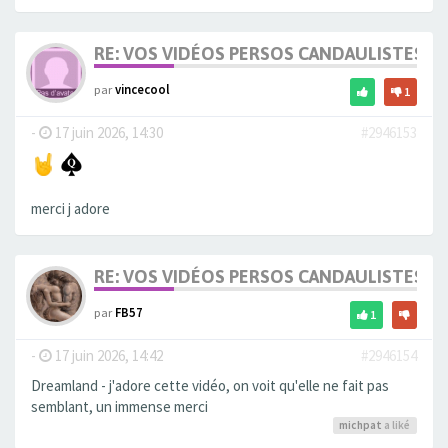
RE: VOS VIDÉOS PERSOS CANDAULISTES S
par
vincecool
1
-
17 juin 2026, 14:30
#2946153
merci j adore
RE: VOS VIDÉOS PERSOS CANDAULISTES S
par
FB57
1
-
17 juin 2026, 14:42
#2946154
Dreamland - j'adore cette vidéo, on voit qu'elle ne fait pas
semblant, un immense merci
michpat
a liké