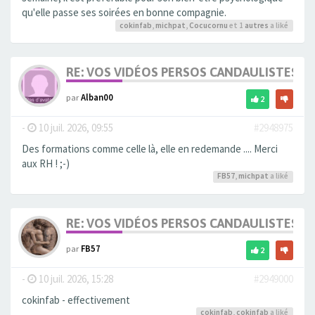
qu'elle passe ses soirées en bonne compagnie.
cokinfab
,
michpat
,
Cocucornu
et 1
autres
a liké
RE: VOS VIDÉOS PERSOS CANDAULISTES S
par
Alban00
2
-
10 juil. 2026, 09:55
#2948975
Des formations comme celle là, elle en redemande .... Merci
aux RH ! ;-)
FB57
,
michpat
a liké
RE: VOS VIDÉOS PERSOS CANDAULISTES S
par
FB57
2
-
10 juil. 2026, 15:28
#2949000
cokinfab - effectivement
cokinfab
,
cokinfab
a liké