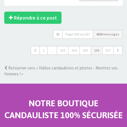
Répondre à ce post
Page
156
sur
157
4689 messages
1
…
153
154
155
156
157
Retourner vers « Vidéos candaulistes et photos - Montrez vos
femmes ! »
NOTRE BOUTIQUE
CANDAULISTE 100% SÉCURISÉE