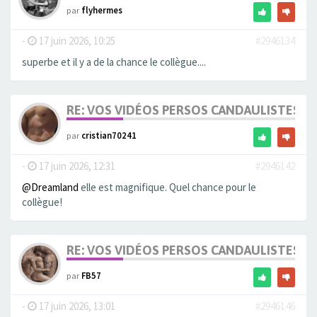
par
flyhermes
-
17 juin 2026, 10:25
#2946134
superbe et il y a de la chance le collègue....
RE: VOS VIDÉOS PERSOS CANDAULISTES S
par
cristian70241
-
17 juin 2026, 12:31
#2946142
@Dreamland
elle est magnifique. Quel chance pour le
collègue!
RE: VOS VIDÉOS PERSOS CANDAULISTES S
par
FB57
-
17 juin 2026, 13:01
#2946146