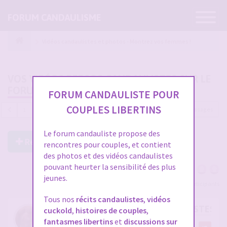
Ouvrir
FORUM CANDAULISME
la
navigatio
Vidéos candaulistes et photos - Montrez vos femmes !
VOS VIDÉOS PERSOS CANDAULISTES SUR LE
FORUM
FORUM CANDAULISTE POUR
COUPLES LIBERTINS
4689 messages
1
…
153
154
155
156
157
Le forum candauliste propose des
Répondre à ce post
rencontres pour couples, et contient
des photos et des vidéos candaulistes
pouvant heurter la sensibilité des plus
jeunes.
Voir tous les participants
Tous nos
récits candaulistes
,
vidéos
RE: VOS VIDÉOS PERSOS CANDAULISTES S
cuckold
,
histoires de couples
,
fantasmes libertins
et
discussions sur
par
cristian70241