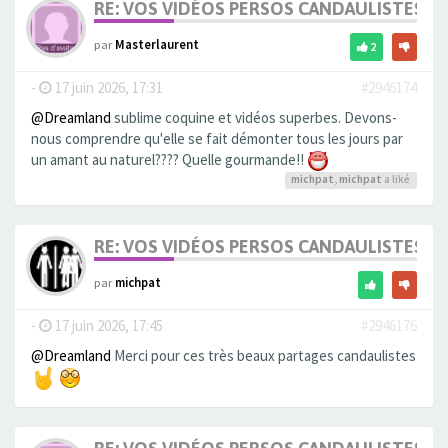
RE: VOS VIDÉOS PERSOS CANDAULISTES S
par
Masterlaurent
2
-
17 juin 2026, 17:31
#2946174
@Dreamland
sublime coquine et vidéos superbes. Devons-
nous comprendre qu'elle se fait démonter tous les jours par
un amant au naturel???? Quelle gourmande!!
michpat
,
michpat
a liké
RE: VOS VIDÉOS PERSOS CANDAULISTES S
par
michpat
-
17 juin 2026, 17:45
#2946176
@Dreamland
Merci pour ces très beaux partages candaulistes