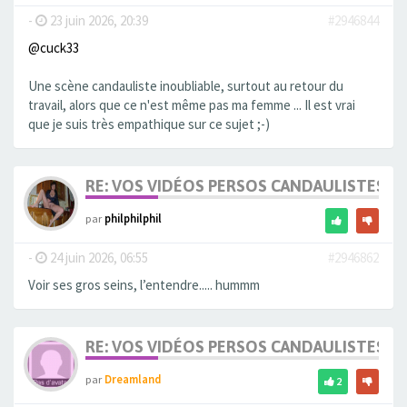
-
23 juin 2026, 20:39
#2946844
@cuck33
Une scène candauliste inoubliable, surtout au retour du
travail, alors que ce n'est même pas ma femme ... Il est vrai
que je suis très empathique sur ce sujet ;-)
RE: VOS VIDÉOS PERSOS CANDAULISTES S
par
philphilphil
-
24 juin 2026, 06:55
#2946862
Voir ses gros seins, l’entendre..... hummm
RE: VOS VIDÉOS PERSOS CANDAULISTES S
par
Dreamland
2