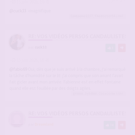
-
15 juin 2026, 10:41
#2945851
@cuck33
»magnifique
Guillaume2137
,
Thedoctor34
a liké
RE: VOS VIDÉOS PERSOS CANDAULISTES S
par
cuck33
3
-
15 juin 2026, 16:45
#2945906
@fabio69
Oui, dès que je suis arrivé à la chambre, j'ai remarqué
la tâche d'humidité sur le lit: j'ai compris que son amant l'avait
fait gicler avant mon arrivée. Fabienne est en effet fontaine
quand elle est fouillée par des doigts agiles.
gemini
,
Sybiline
,
Cocucornu
a liké
RE: VOS VIDÉOS PERSOS CANDAULISTES S
par
Dreamland
74