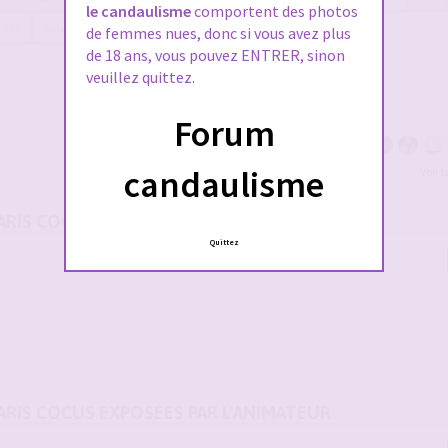
le candaulisme
comportent des photos
666
Suivante
de femmes nues, donc si vous avez plus
de 18 ans, vous pouvez ENTRER, sinon
veuillez quittez.
Forum
candaulisme
Voir 
MARIS COCUS EXPOSÉES PAR L'ANIMATEUR
Quittez
MARIS COCUS EXPOSÉES PAR L'ANIMATEUR