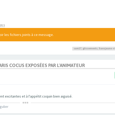
953
r les fichiers joints à ce message.
sam17
,
glissements
,
Saxojaune
et
MARIS COCUS EXPOSÉES PAR L'ANIMATEUR
excitantes et à l'appétit coquin bien aiguisé.
gulier