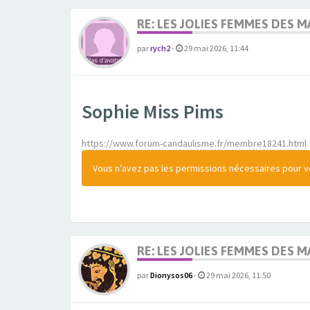
RE: LES JOLIES FEMMES DES 
par
rych2
-
29 mai 2026, 11:44
Sophie Miss Pims
https://www.forum-candaulisme.fr/membre18241.html
Vous n’avez pas les permissions nécessaires pour voi
RE: LES JOLIES FEMMES DES 
par
Dionysos06
-
29 mai 2026, 11:50