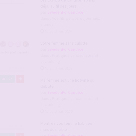
Les EXHIBS de Candice, 10 ans
déjà, au fil des jours
par
SwedenForCandice
dans :
Vos fils persos et journaux
intimes
Aujourd’hui, 00:54
Votre femme sans culotte
par
SwedenForCandice
tous les participants
dans :
Pratiques candaulistes et
cuckolding
#2943041
Aujourd’hui, 00:37
Like
Ma femme est une hotwife qui
debute
par
SwedenForCandice
dans :
Pratiques candaulistes et
cuckolding
Aujourd’hui, 00:35
Montrez vos femme habillée
#2943042
mais désirable
par
SwedenForCandice