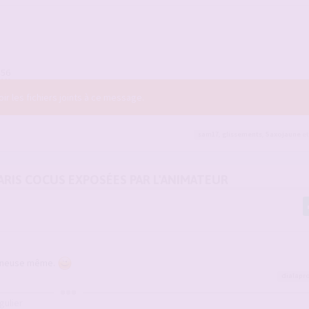
156
r les fichiers joints à ce message.
sam17
,
glissements
,
Saxojaune
et
MARIS COCUS EXPOSÉES PAR L'ANIMATEUR
mineuse même.
dialapr
gulier