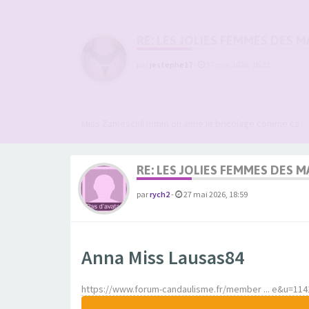
RE: LES JOLIES FEMMES DES 
par
jestephe17
-
27 mai 2026, 16:33
Miss Zameschil mmm on aime le bricolage comme ca
RE: LES JOLIES FEMMES DES 
par
rych2
-
27 mai 2026, 18:59
Anna Miss Lausas84
https://www.forum-candaulisme.fr/member ... e&u=114