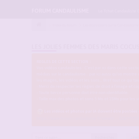
FORUM CANDAULISME
Le Tchat Candauliste 
Index du forum
Les discussions sur le Candaulisme
LES JOLIES FEMMES DES MARIS COCU
REGLES DE CETTE SECTION :
Vos vidéos candaulistes : C'est par ici dans cette sec
médias sur le candaulisme... par ici aussi qu'on montre
les images, les vidéos et les sons... Bref tout ce qui 
- Merci de respecter les règles de droit à l'image et co
- Toute tierce personne doit être non identifiable.
- Taille max des photos et sons 5 Mo et 15Mo pour les v
Les vidéos et photos par IA doivent être postées
https://www.forum-candaulisme.fr/viewto ... 62&t=9359
Rechercher
1996