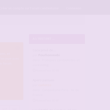
×
Créer un compte sur Forum candaulisme
Connexion
A L'INSTANT ...
Cocu privé de....
ons, et
par
Pourhommebi
u'on joue avec
dans :
Pratiques candaulistes et
re forum.
cuckolding
Aujourd’hui, 02:48
Apero parisien
par
carlotzo
dans :
Candaulisme Paris - Ile de
France
Aujourd’hui, 01:00
659
660