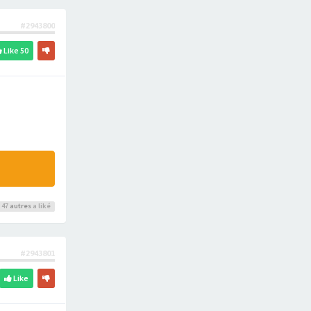
#2943800
Like
50
 47
autres
a liké
#2943801
Like