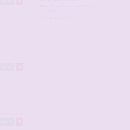
Like
dans :
Pratiques candaulistes et
cuckolding
Aujourd’hui, 00:33
#2943398
Like
#2943470
Like
32