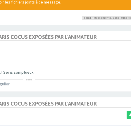
r les fichiers joints à ce message.
sam17
,
glissements
,
Saxojaune
et
MARIS COCUS EXPOSÉES PAR L'ANIMATEUR
 ! Seins somptueux.
gulier
MARIS COCUS EXPOSÉES PAR L'ANIMATEUR