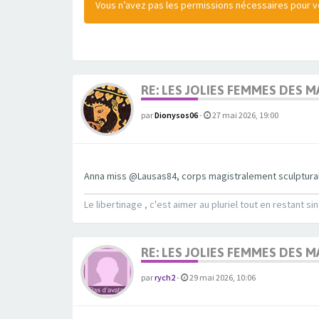
Vous n’avez pas les permissions nécessaires pour voi
RE: LES JOLIES FEMMES DES 
par
Dionysos06
-
27 mai 2026, 19:00
Anna miss @Lausas84, corps magistralement sculptural
Le libertinage , c'est aimer au pluriel tout en restant sin
RE: LES JOLIES FEMMES DES 
par
rych2
-
29 mai 2026, 10:06