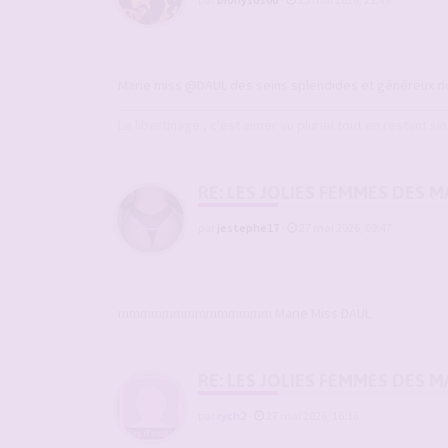
Marie miss @DAUL des seins splendides et généreux dont
Le libertinage , c'est aimer au pluriel tout en restant sin
RE: LES JOLIES FEMMES DES 
par
jestephe17
-
27 mai 2026, 09:47
mmmmmmmmmmmmmm Marie Miss DAUL
RE: LES JOLIES FEMMES DES 
par
rych2
-
27 mai 2026, 16:16