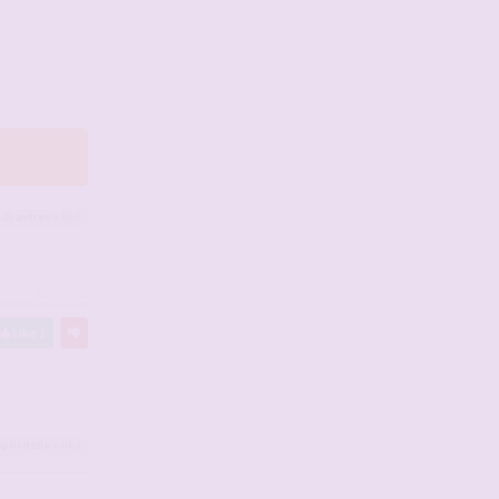
 29
autres
a liké
#2943472
Like
1
oposdelle
a liké