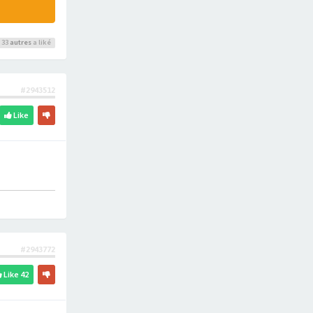
 33
autres
a liké
#2943512
Like
#2943772
Like
42