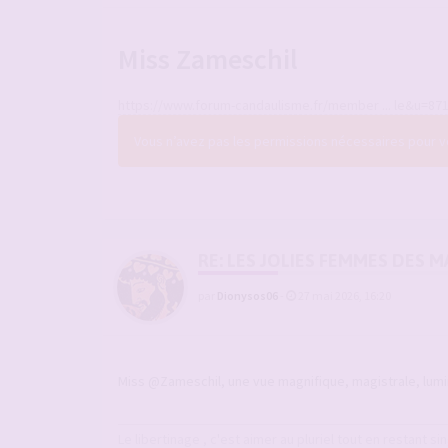
Miss Zameschil
https://www.forum-candaulisme.fr/member ... le&u=87
Vous n’avez pas les permissions nécessaires pour voi
RE: LES JOLIES FEMMES DES 
par
Dionysos06
-
27 mai 2026, 16:20
Miss @Zameschil, une vue magnifique, magistrale, lu
Le libertinage , c'est aimer au pluriel tout en restant sin