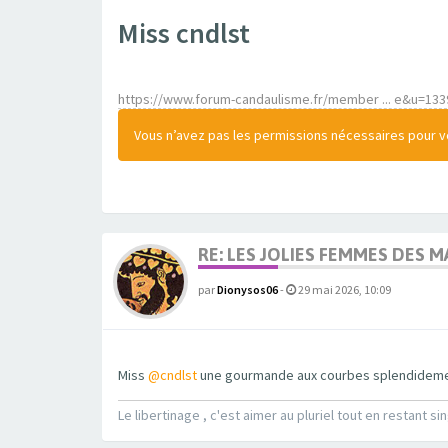
Miss cndlst
https://www.forum-candaulisme.fr/member ... e&u=133
Vous n’avez pas les permissions nécessaires pour voi
RE: LES JOLIES FEMMES DES 
par
Dionysos06
-
29 mai 2026, 10:09
Miss
@cndlst
une gourmande aux courbes splendidement 
Le libertinage , c'est aimer au pluriel tout en restant sin