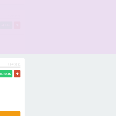
#2943478
Like
#2943511
Like
36