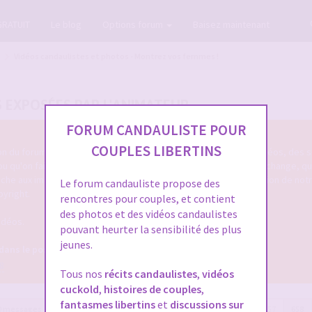
GRATUIT
Le blog
Options forum
Baisez maintenant
Vidéos candaulistes et photos - Montrez vos femmes !
S EXPOSÉES PAR L'ANIMATEUR
FORUM CANDAULISTE POUR
COUPLES LIBERTINS
tion du forum cando qu'on poste des photos candaulistes, des vidéos, des s
 ou qu'on fait entendre sa femme ou le cocu de service ... qu'on échange, q
touche aux images/vidéos/sons candaulistes c'est dans cette section de not
Le forum candauliste propose des
pyright.
rencontres pour couples, et contient
des photos et des vidéos candaulistes
idéos.
pouvant heurter la sensibilité des plus
jeunes.
 dans le post OFFICIEL
8
Tous nos
récits candaulistes
,
vidéos
cuckold
,
histoires de couples
,
fantasmes libertins
et
discussions sur
0 messages
Page
658
sur
666
Précédente
1
…
656
657
658