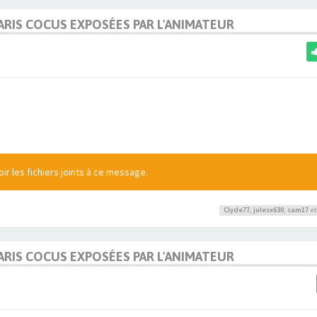
MARIS COCUS EXPOSÉES PAR L'ANIMATEUR
r les fichiers joints à ce message.
Clyde77
,
julesx630
,
sam17
et
MARIS COCUS EXPOSÉES PAR L'ANIMATEUR