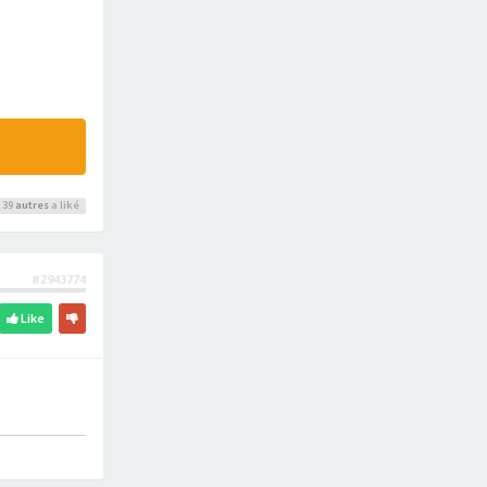
 39
autres
a liké
#2943774
Like