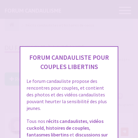
Ouvrir
FORUM CANDAULISME
la
navigatio
Récits candaulistes et histoires de cocus
DU FANTASME À LA RÉALITÉ
FORUM CANDAULISTE POUR
35 messages
1
2
COUPLES LIBERTINS
Répondre à ce post
Le forum candauliste propose des
rencontres pour couples, et contient
des photos et des vidéos candaulistes
pouvant heurter la sensibilité des plus
Voir tous les participants
jeunes.
RE: DU FANTASME À LA RÉALITÉ
Tous nos
récits candaulistes
,
vidéos
cuckold
,
histoires de couples
,
par
Salopeattitude
7
fantasmes libertins
et
discussions sur