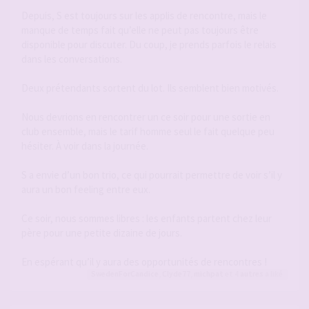
Depuis, S est toujours sur les applis de rencontre, mais le
manque de temps fait qu’elle ne peut pas toujours être
disponible pour discuter. Du coup, je prends parfois le relais
dans les conversations.
Deux prétendants sortent du lot. Ils semblent bien motivés.
Nous devrions en rencontrer un ce soir pour une sortie en
club ensemble, mais le tarif homme seul le fait quelque peu
hésiter. À voir dans la journée.
S a envie d’un bon trio, ce qui pourrait permettre de voir s’il y
aura un bon feeling entre eux.
Ce soir, nous sommes libres : les enfants partent chez leur
père pour une petite dizaine de jours.
En espérant qu’il y aura des opportunités de rencontres !
SwedenForCandice
,
Clyde77
,
michpat
et 4
autres
a liké