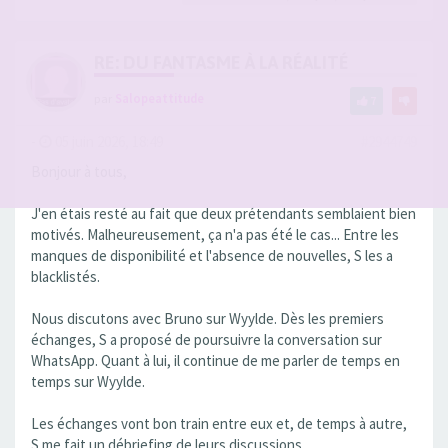
RE: DU FANTASME À LA RÉALITÉ
par
Salopeattitude
7
-
05 juin 2026, 18:49
#2944749
Bonjour à tous,
J'en étais resté au fait que deux prétendants semblaient bien
motivés. Malheureusement, ça n'a pas été le cas... Entre les
manques de disponibilité et l'absence de nouvelles, S les a
blacklistés.
Nous discutons avec Bruno sur Wyylde. Dès les premiers
échanges, S a proposé de poursuivre la conversation sur
WhatsApp. Quant à lui, il continue de me parler de temps en
temps sur Wyylde.
Les échanges vont bon train entre eux et, de temps à autre,
S me fait un débriefing de leurs discussions.