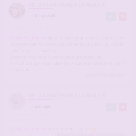
RE: DU FANTASME À LA RÉALITÉ
par
Dionysos06
2
-
13 mai 2026, 11:48
#2941096
@Salopeattitude
bonjour et merci pour toutes ces précisions.
Vous avez bien fait de ne pas donner suite avec S, qui n'était
vraiment pas à la hauteur.
Bonne chance pour ce soir et les jours prochains.
En espérant que le complice de ce soir se manifeste et soit à
la hauteur.
michpat
,
LeCouple
a liké
RE: DU FANTASME À LA RÉALITÉ
par
LeCouple
3
-
13 mai 2026, 14:40
#2941111
@Salopeattitude
nous restons aux aguets
SwedenForCandice
,
michpat
,
michpat
a liké