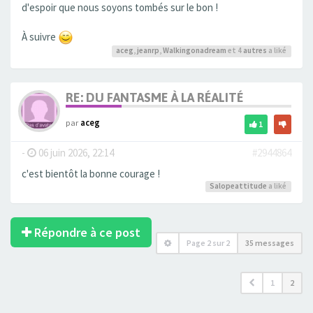
d'espoir que nous soyons tombés sur le bon !
À suivre
aceg
,
jeanrp
,
Walkingonadream
et 4
autres
a liké
RE: DU FANTASME À LA RÉALITÉ
par
aceg
1
-
06 juin 2026, 22:14
#2944864
c'est bientôt la bonne courage !
Salopeattitude
a liké
Répondre à ce post
Page
2
sur
2
35 messages
1
2