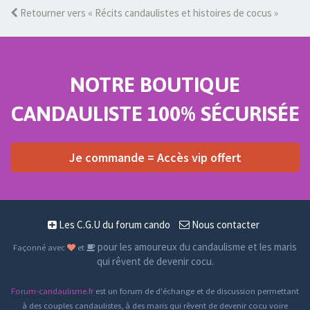
Retourner vers « Récits candaulistes et histoires de cocus »
NOTRE BOUTIQUE
CANDAULISTE 100% SÉCURISÉE
Je commande = Accès vip offert
Les C.G.U du forum cando
Nous contacter
pour les amoureux du candaulisme et les maris
Façonné avec
et
qui rêvent de devenir cocu.
Forum-candaulisme.fr
est un forum de d'échange et de discussion permettant
à des couples candaulistes, à des maris qui rêvent de devenir cocu voire