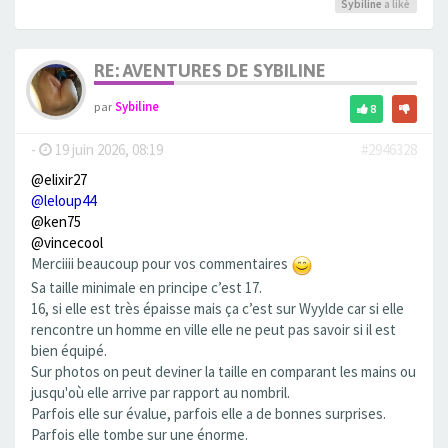
Sybiline
a liké
RE: AVENTURES DE SYBILINE
par
Sybiline
8
-
19 juin 2026, 08:19
#2946328
@elixir27
@leloup44
@ken75
@vincecool
Merciiii beaucoup pour vos commentaires
Sa taille minimale en principe c’est 17.
16, si elle est très épaisse mais ça c’est sur Wyylde car si elle
rencontre un homme en ville elle ne peut pas savoir si il est
bien équipé.
Sur photos on peut deviner la taille en comparant les mains ou
jusqu'où elle arrive par rapport au nombril.
Parfois elle sur évalue, parfois elle a de bonnes surprises.
Parfois elle tombe sur une énorme.