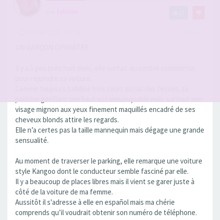
par
Sybiline
13
-
11 juin 2026, 17:08
#2945455
UN GARÇON OPINIÂTRE
Il y a à peu près huit mois, elle sortait du centre commercial
pour rejoindre sa voiture.
Comme toujours habillée très court au ras des fesses, sa
poitrine gonflant son haut est immanquable mais surtout son
visage mignon aux yeux finement maquillés encadré de ses
cheveux blonds attire les regards.
Elle n’a certes pas la taille mannequin mais dégage une grande
sensualité.
Au moment de traverser le parking, elle remarque une voiture
style Kangoo dont le conducteur semble fasciné par elle.
Il y a beaucoup de places libres mais il vient se garer juste à
côté de la voiture de ma femme.
Aussitôt il s'adresse à elle en español mais ma chérie
comprends qu’il voudrait obtenir son numéro de téléphone.