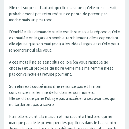
Elle est surprise d'autant qu’elle m'avoue qu’elle ne se serait
probablement pas retourné sur ce genre de garçon pas
moche mais un peu rond.
D’emblée il lui demande si elle est libre mais elle répond qu’elle
est mariée et le gars en semble terriblement déçu cependant
elle ajoute que son mari (moi) a les idées larges et qu’elle peut
rencontrer qui elle veut.
À ces mots il ne se sent plus de joie (ça vous rappelle qq
chose?) et lui propose de boire verre mais ma femme n’est
pas convaincue et refuse poliment.
Son élan est coupé mais il ne renonce pas et fini par
convaincre ma femme de lui donner son numéro.
Elle se dit que ça ne l'oblige pas à accéder à ses avances qui
ne tarderont pas à suivre.
Puis elle revient à la maison et me raconte l'histoire qui ne
manque pas de le provoquer des papillons dans le bas ventre.
Je me dis que cette piste ne débouchera sur rien et je perds