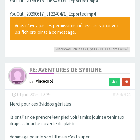
YouCut_20260618_145543099_Exported1.mp4
YouCut_20260617_112240471_Exported.mp4
Vous n’avez pas les permissions nécessaires pour voir
les fichiers joints à ce message.
vincecool
,
Phileas24
,
pat45
et 13
autres
a liké
RE: AVENTURES DE SYBILINE
par
vincecool
1
-
01 juil. 2026, 12:29
#2947934
Merci pour ces 3vidéos géniales
ils ont l'air de prendre leur pied voir la miss jouir se tenir aux
draps la bouche ouverte de plaisir
dommage pour le son !!!! mais c'est super