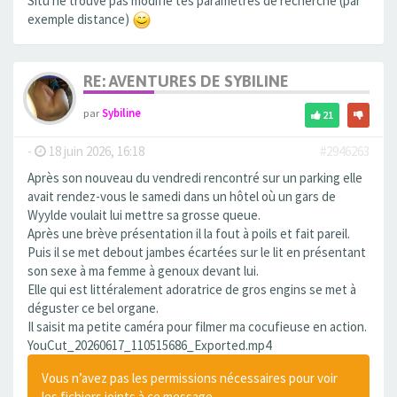
Situ ne trouve pas modifie tes paramètres de recherche (par
exemple distance)
RE: AVENTURES DE SYBILINE
par
Sybiline
21
-
18 juin 2026, 16:18
#2946263
Après son nouveau du vendredi rencontré sur un parking elle
avait rendez-vous le samedi dans un hôtel où un gars de
Wyylde voulait lui mettre sa grosse queue.
Après une brève présentation il la fout à poils et fait pareil.
Puis il se met debout jambes écartées sur le lit en présentant
son sexe à ma femme à genoux devant lui.
Elle qui est littéralement adoratrice de gros engins se met à
déguster ce bel organe.
Il saisit ma petite caméra pour filmer ma cocufieuse en action.
YouCut_20260617_110515686_Exported.mp4
Vous n’avez pas les permissions nécessaires pour voir
les fichiers joints à ce message.