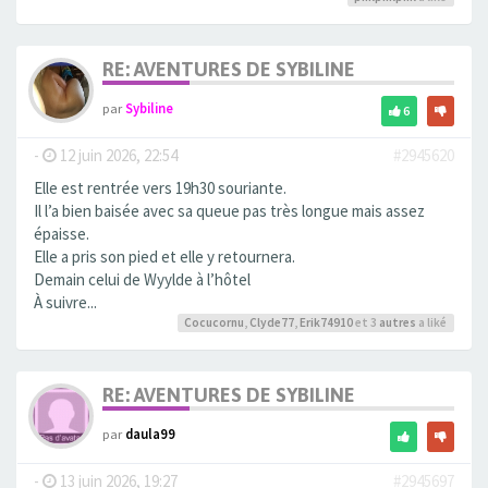
RE: AVENTURES DE SYBILINE
par
Sybiline
6
-
12 juin 2026, 22:54
#2945620
Elle est rentrée vers 19h30 souriante.
Il l’a bien baisée avec sa queue pas très longue mais assez
épaisse.
Elle a pris son pied et elle y retournera.
Demain celui de Wyylde à l’hôtel
À suivre...
Cocucornu
,
Clyde77
,
Erik74910
et 3
autres
a liké
RE: AVENTURES DE SYBILINE
par
daula99
-
13 juin 2026, 19:27
#2945697