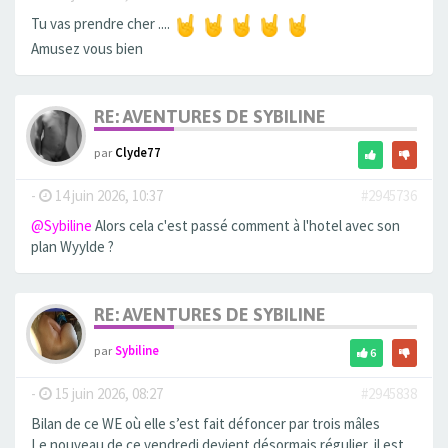
Tu vas prendre cher ....
Amusez vous bien
RE: AVENTURES DE SYBILINE
par
Clyde77
-
14 juin 2026, 10:37
#2945736
@Sybiline
Alors cela c'est passé comment à l'hotel avec son
plan Wyylde ?
RE: AVENTURES DE SYBILINE
par
Sybiline
6
-
15 juin 2026, 08:27
#2945838
Bilan de ce WE où elle s’est fait défoncer par trois mâles
Le nouveau de ce vendredi devient désormais régulier, il est