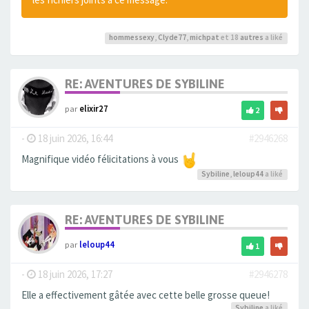
hommessexy
,
Clyde77
,
michpat
et 18
autres
a liké
RE: AVENTURES DE SYBILINE
par
elixir27
2
-
18 juin 2026, 16:44
#2946268
Magnifique vidéo félicitations à vous
Sybiline
,
leloup44
a liké
RE: AVENTURES DE SYBILINE
par
leloup44
1
-
18 juin 2026, 17:27
#2946278
Elle a effectivement gâtée avec cette belle grosse queue!
Sybiline
a liké