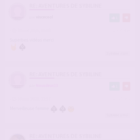
RE: AVENTURES DE SYBILINE
par
vincecool
1
-
30 mai 2026, 16:09
#2943958
Superbes vidéos merci
Sybiline
a liké
RE: AVENTURES DE SYBILINE
par
Nousdeux13
1
-
30 mai 2026, 22:57
#2943985
Merveilleuse femme
Sybiline
a liké
RE: AVENTURES DE SYBILINE