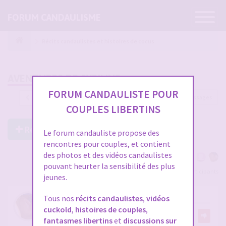
Ouvrir
FORUM CANDAULISME
la
navigatio
Récits candaulistes et histoires de cocus
AVENTURES DE SYBILINE
FORUM CANDAULISTE POUR
444 messages
1
…
11
12
13
14
15
COUPLES LIBERTINS
Répondre à ce post
Le forum candauliste propose des
rencontres pour couples, et contient
des photos et des vidéos candaulistes
pouvant heurter la sensibilité des plus
Voir tous les participants
jeunes.
RE: AVENTURES DE SYBILINE
Tous nos
récits candaulistes
,
vidéos
cuckold
,
histoires de couples
,
par
Sybiline
26
fantasmes libertins
et
discussions sur