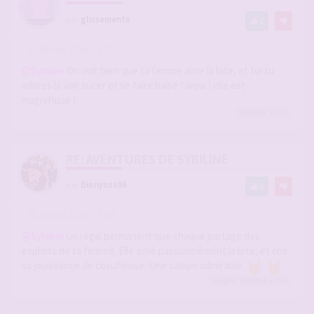
par
glissements
1
-
26 mai 2026, 17:35
#2943263
@Sybiline
On voit bien que ta femme aime la bite, et toi tu
adores la voir sucer et se faire baisé ! wow ! elle est
magnifique !
Sybiline
a liké
RE: AVENTURES DE SYBILINE
par
Dionysos06
2
-
26 mai 2026, 17:39
#2943265
@Sybiline
un régal permanent que chaque partage des
exploits de ta femme. Elle aime passionnément la bite, et crie
sa jouissance de cocufieuse. Une salope admirable.
sergio
,
Sybiline
a liké