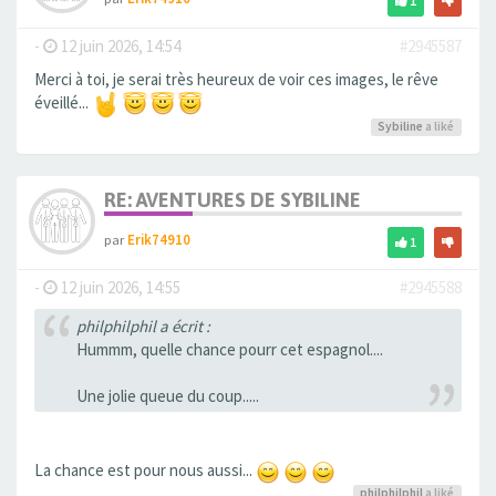
1
-
12 juin 2026, 14:54
#2945587
Merci à toi, je serai très heureux de voir ces images, le rêve
éveillé...
Sybiline
a liké
RE: AVENTURES DE SYBILINE
par
Erik74910
1
-
12 juin 2026, 14:55
#2945588
philphilphil a écrit :
Hummm, quelle chance pourr cet espagnol....
Une jolie queue du coup.....
La chance est pour nous aussi...
philphilphil
a liké