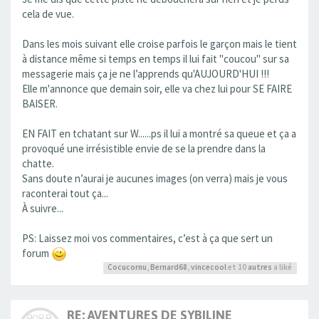
cela de vue.
Dans les mois suivant elle croise parfois le garçon mais le tient
à distance même si temps en temps il lui fait "coucou" sur sa
messagerie mais ça je ne l’apprends qu'AUJOURD'HUI !!!
Elle m'annonce que demain soir, elle va chez lui pour SE FAIRE
BAISER.
EN FAIT en tchatant sur W......ps il lui a montré sa queue et ça a
provoqué une irrésistible envie de se la prendre dans la
chatte.
Sans doute n’aurai je aucunes images (on verra) mais je vous
raconterai tout ça...
À suivre...
PS: Laissez moi vos commentaires, c’est à ça que sert un
forum
Cocucornu
,
Bernard68
,
vincecool
et 10
autres
a liké
RE: AVENTURES DE SYBILINE