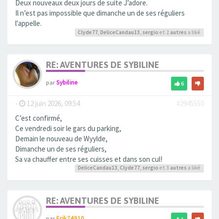
Deux nouveaux deux jours de suite J’adore.
Il n’est pas impossible que dimanche un de ses réguliers
l'appelle.
Clyde77
,
DeliceCandau13
,
sergio
et 2
autres
a liké
RE: AVENTURES DE SYBILINE
par
Sybiline
6
-
12 juin 2026, 09:54
#2945550
C’est confirmé,
Ce vendredi soir le gars du parking,
Demain le nouveau de Wyylde,
Dimanche un de ses réguliers,
Sa va chauffer entre ses cuisses et dans son cul!
DeliceCandau13
,
Clyde77
,
sergio
et 3
autres
a liké
RE: AVENTURES DE SYBILINE
par
Erik74910