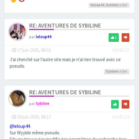
leloup44
,
Sybiline
a liké
RE: AVENTURES DE SYBILINE
par
leloup44
1
-
17 juin 2026, 08:16
#2946123
J'ai cherché sur l'autre site mais je n'ai rien trouvé avec ce
pseudo.
Sybiline
a liké
RE: AVENTURES DE SYBILINE
par
Sybiline
-
18 juin 2026, 08:13
#2946224
@leloup44
Sur Wyylde même pseudo.