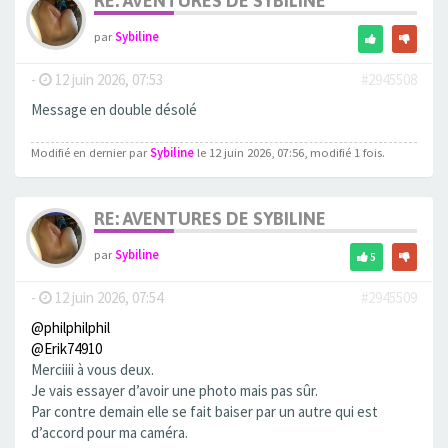
RE: AVENTURES DE SYBILINE
par
Sybiline
-
12 juin 2026, 07:53
#2945508
Message en double désolé
Modifié en dernier par
Sybiline
le 12 juin 2026, 07:56, modifié 1 fois.
RE: AVENTURES DE SYBILINE
par
Sybiline
5
-
12 juin 2026, 07:54
#2945509
@philphilphil
@Erik74910
Merciiii à vous deux.
Je vais essayer d’avoir une photo mais pas sûr.
Par contre demain elle se fait baiser par un autre qui est
d’accord pour ma caméra.