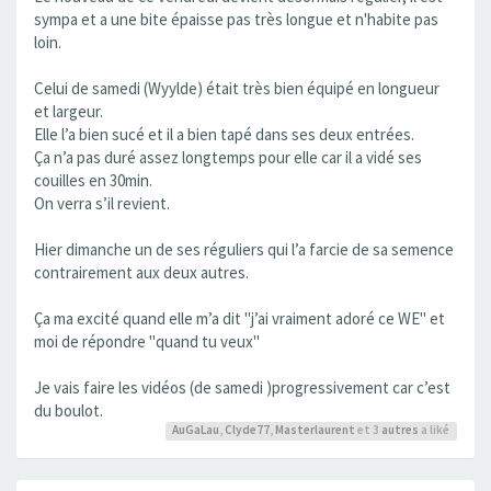
sympa et a une bite épaisse pas très longue et n'habite pas
loin.
Celui de samedi (Wyylde) était très bien équipé en longueur
et largeur.
Elle l’a bien sucé et il a bien tapé dans ses deux entrées.
Ça n’a pas duré assez longtemps pour elle car il a vidé ses
couilles en 30min.
On verra s’il revient.
Hier dimanche un de ses réguliers qui l’a farcie de sa semence
contrairement aux deux autres.
Ça ma excité quand elle m’a dit "j’ai vraiment adoré ce WE" et
moi de répondre "quand tu veux"
Je vais faire les vidéos (de samedi )progressivement car c’est
du boulot.
AuGaLau
,
Clyde77
,
Masterlaurent
et 3
autres
a liké