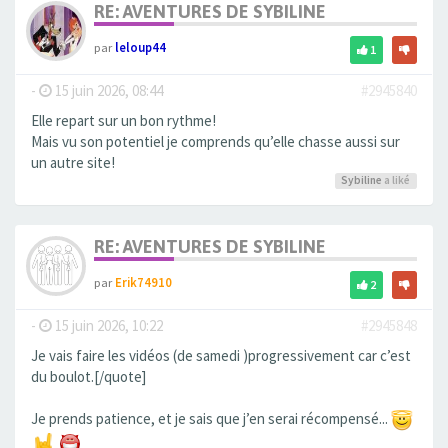
RE: AVENTURES DE SYBILINE
par
leloup44
1
-
15 juin 2026, 08:44
#2945840
Elle repart sur un bon rythme!
Mais vu son potentiel je comprends qu’elle chasse aussi sur
un autre site!
Sybiline
a liké
RE: AVENTURES DE SYBILINE
par
Erik74910
2
-
15 juin 2026, 10:22
#2945848
Je vais faire les vidéos (de samedi )progressivement car c’est
du boulot.[/quote]
Je prends patience, et je sais que j’en serai récompensé...