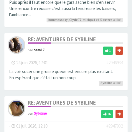
Puis après il faut encore que le gars sache bien s’en servir.
Une rencontre réussie c’est aussi la tendresse les baisers,
l'ambiance...
hommessexy
,
Clyde77
,
michpat
et 5
autres
a liké
RE: AVENTURES DE SYBILINE
par
sam17
1
-
24 juin 2026, 17:01
#2946934
La voir sucer une grosse queue est encore plus excitant.
En espérant que c'était un bon coup...
Sybiline
a liké
RE: AVENTURES DE SYBILINE
par
Sybiline
16
-
01 juil. 2026, 12:10
#2947932