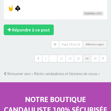
Sybiline
a liké
Répondre à ce post
Page
14
sur
15
444 messages
1
…
11
12
13
14
15
Retourner vers « Récits candaulistes et histoires de cocus »
NOTRE BOUTIQUE
CANDAULISTE 100% SÉCURISÉE