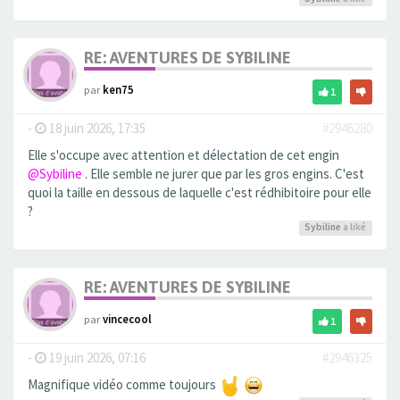
RE: AVENTURES DE SYBILINE
par
ken75
1
-
18 juin 2026, 17:35
#2946280
Elle s'occupe avec attention et délectation de cet engin
@Sybiline
. Elle semble ne jurer que par les gros engins. C'est
quoi la taille en dessous de laquelle c'est rédhibitoire pour elle
?
Sybiline
a liké
RE: AVENTURES DE SYBILINE
par
vincecool
1
-
19 juin 2026, 07:16
#2946325
Magnifique vidéo comme toujours