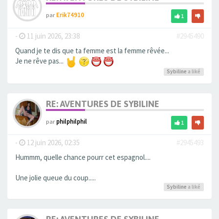
par
Erik74910
1
-
11 juin 2026, 23:38
#2945490
Quand je te dis que ta femme est la femme rêvée...
Je ne rêve pas...
Sybiline
a liké
RE: AVENTURES DE SYBILINE
par
philphilphil
1
-
12 juin 2026, 02:35
#2945493
Hummm, quelle chance pourr cet espagnol....
Une jolie queue du coup.....
Sybiline
a liké