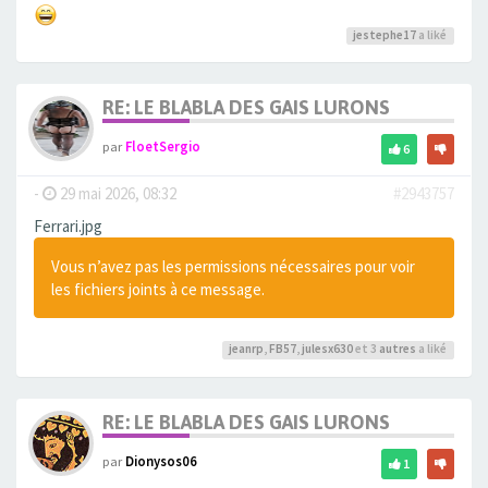
jestephe17
a liké
RE: LE BLABLA DES GAIS LURONS
par
FloetSergio
6
-
29 mai 2026, 08:32
#2943757
Ferrari.jpg
Vous n’avez pas les permissions nécessaires pour voir
les fichiers joints à ce message.
jeanrp
,
FB57
,
julesx630
et 3
autres
a liké
RE: LE BLABLA DES GAIS LURONS
par
Dionysos06
1