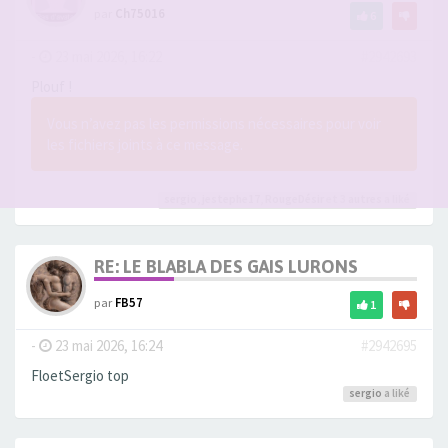
par
Ch75016
6
-
23 mai 2026, 16:22
#2942693
Plouf !
Vous n’avez pas les permissions nécessaires pour voir
les fichiers joints à ce message.
sergio
,
jestephe17
,
RougeDésir
et 3
autres
a liké
RE: LE BLABLA DES GAIS LURONS
par
FB57
1
-
23 mai 2026, 16:24
#2942695
FloetSergio top
sergio
a liké