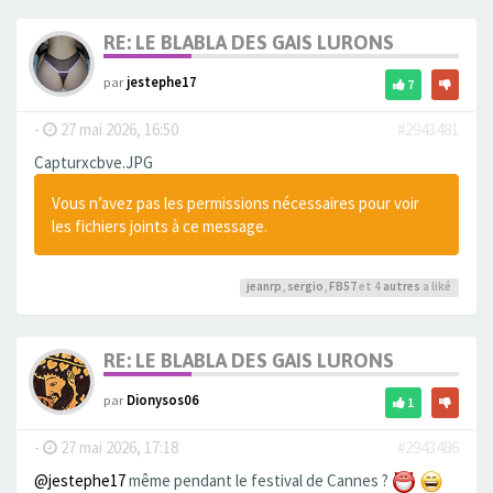
RE: LE BLABLA DES GAIS LURONS
par
jestephe17
7
-
27 mai 2026, 16:50
#2943481
Capturxcbve.JPG
Vous n’avez pas les permissions nécessaires pour voir
les fichiers joints à ce message.
jeanrp
,
sergio
,
FB57
et 4
autres
a liké
RE: LE BLABLA DES GAIS LURONS
par
Dionysos06
1
-
27 mai 2026, 17:18
#2943486
@jestephe17
même pendant le festival de Cannes ?