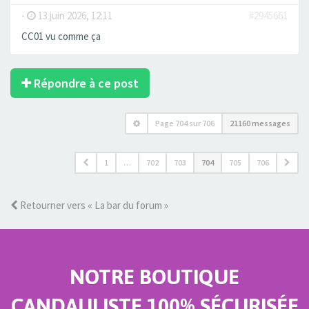
-
13 juin 2026, 12:11
#2945661
CC01 vu comme ça
Répondre à ce post
Page
704
sur
706
21160 messages
1
…
702
703
704
705
706
Retourner vers « La bar du forum »
NOTRE BOUTIQUE
CANDAULISTE 100% SÉCURISÉE