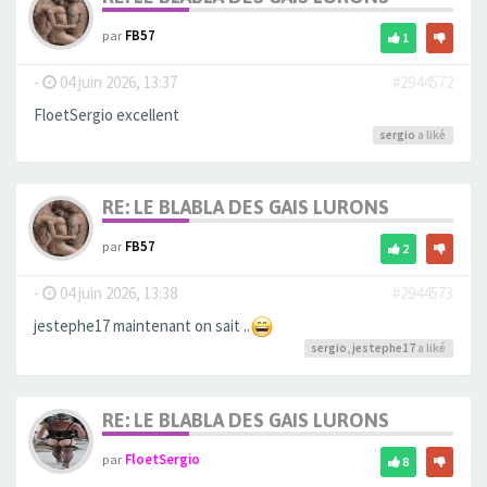
par
FB57
1
-
04 juin 2026, 13:37
#2944572
FloetSergio excellent
sergio
a liké
RE: LE BLABLA DES GAIS LURONS
par
FB57
2
-
04 juin 2026, 13:38
#2944573
jestephe17 maintenant on sait ..
sergio
,
jestephe17
a liké
RE: LE BLABLA DES GAIS LURONS
par
FloetSergio
8