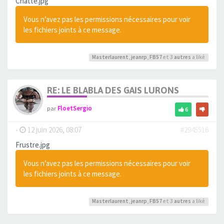
Chatte.jpg
Vous n’avez pas les permissions nécessaires pour voir
les fichiers joints à ce message.
Masterlaurent
,
jeanrp
,
FB57
et 3
autres
a liké
RE: LE BLABLA DES GAIS LURONS
par
FloetSergio
6
-
12 juin 2026, 08:07
#2945516
Frustre.jpg
Vous n’avez pas les permissions nécessaires pour voir
les fichiers joints à ce message.
Masterlaurent
,
jeanrp
,
FB57
et 3
autres
a liké