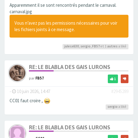
Apparemment il se sont rencontrés pendant le carnaval.
carnaval.jpg
Vous n’avez pas les permissions nécessaires pour voir
les fichiers joints à ce message.
julesx630
,
sergio
,
FB57
et 1
autres
a liké
RE: LE BLABLA DES GAIS LURONS
par
FB57
1
-
10 juin 2026, 14:47
#2945289
CC01 faut croire ,
sergio
a liké
RE: LE BLABLA DES GAIS LURONS