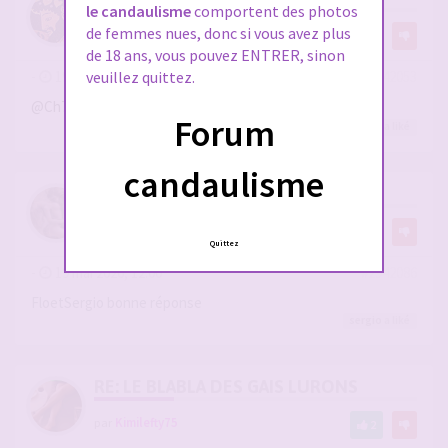
le candaulisme
comportent des photos
de femmes nues, donc si vous avez plus
par
Dionysos06
1
de 18 ans, vous pouvez ENTRER, sinon
-
19 mai 2026, 08:25
#2942053
veuillez quittez.
@Ch75016
magnifique !
Forum
sergio
a liké
candaulisme
RE: LE BLABLA DES GAIS LURONS
par
FB57
1
Quittez
-
19 mai 2026, 12:00
#2942086
FloetSergio bonne réponse
sergio
a liké
RE: LE BLABLA DES GAIS LURONS
par
Kimilefty75
2