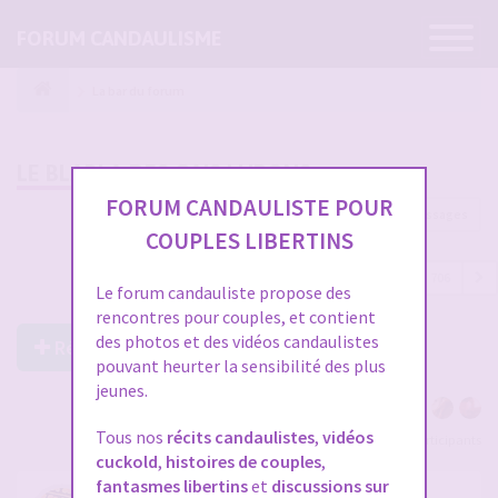
Ouvrir
FORUM CANDAULISME
la
navigatio
La bar du forum
LE BLABLA DES GAIS LURONS
FORUM CANDAULISTE POUR
21160 messages
COUPLES LIBERTINS
1
…
702
703
704
705
706
Le forum candauliste propose des
rencontres pour couples, et contient
des photos et des vidéos candaulistes
Répondre à ce post
pouvant heurter la sensibilité des plus
jeunes.
Tous nos
récits candaulistes
,
vidéos
Voir tous les participants
cuckold
,
histoires de couples
,
fantasmes libertins
et
discussions sur
RE: LE BLABLA DES GAIS LURONS