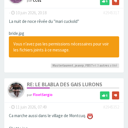
par
CC01
6
-
10 juin 2026, 20:18
#2945317
La nuit de noce rêvée du "mari cuckold"
bride.jpg
Vous n’avez pas les permissions nécessaires pour voir
les fichiers joints à ce message.
Masterlaurent
,
jeanrp
,
FB57
et 3
autres
a liké
RE: LE BLABLA DES GAIS LURONS
par
FloetSergio
6
-
11 juin 2026, 07:49
#2945352
Ca marche aussi dans le village de Montcuq.