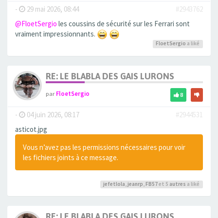
-
29 mai 2026, 08:44
#2943762
@FloetSergio
les coussins de sécurité sur les Ferrari sont
vraiment impressionnants.
FloetSergio
a liké
RE: LE BLABLA DES GAIS LURONS
par
FloetSergio
8
-
04 juin 2026, 08:17
#2944531
asticot.jpg
Vous n’avez pas les permissions nécessaires pour voir
les fichiers joints à ce message.
jefetlola
,
jeanrp
,
FB57
et 5
autres
a liké
RE: LE BLABLA DES GAIS LURONS