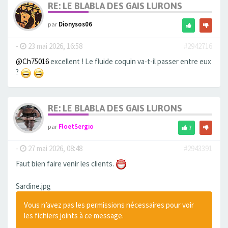
RE: LE BLABLA DES GAIS LURONS
par
Dionysos06
-
23 mai 2026, 16:58
#2942716
@Ch75016
excellent ! Le fluide coquin va-t-il passer entre eux
?
RE: LE BLABLA DES GAIS LURONS
par
FloetSergio
7
-
27 mai 2026, 08:48
#2943391
Faut bien faire venir les clients.
Sardine.jpg
Vous n’avez pas les permissions nécessaires pour voir
les fichiers joints à ce message.