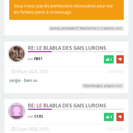
Vous n’avez pas les permissions nécessaires pour voir
les fichiers joints à ce message.
jeanrp
,
jestephe17
,
Noursette
et 3
autres
a liké
RE: LE BLABLA DES GAIS LURONS
par
FB57
2
-
08 juin 2026, 18:51
#2945066
sergio - bien vu
FloetSergio
,
sergio
a liké
RE: LE BLABLA DES GAIS LURONS
par
CC01
4
-
10 juin 2026, 14:29
#2945286