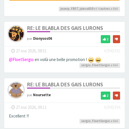
jeanrp
,
FB57
,
julesx630
et 4
autres
a liké
RE: LE BLABLA DES GAIS LURONS
par
Dionysos06
2
-
27 mai 2026, 08:51
#2943392
@FloetSergio
en voilà une belle promotion !
sergio
,
FloetSergio
a liké
RE: LE BLABLA DES GAIS LURONS
par
Noursette
2
-
27 mai 2026, 09:11
#2943394
Excellent !!
sergio
,
FloetSergio
a liké