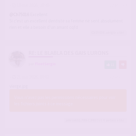
-
19 mai 2026, 20:40
#2942179
@Ch75016
Excellent
Si c’est un excellent dentiste sa femme ne sent absolument
rien et elle a besoin d’un amant cqfd
Ch75016
,
sergio
a liké
RE: LE BLABLA DES GAIS LURONS
par
FloetSergio
11
-
21 mai 2026, 09:02
#2942363
vierge.jpg
Vous n’avez pas les permissions nécessaires pour voir
les fichiers joints à ce message.
julesx630
,
FB57
,
FB57
et 8
autres
a liké