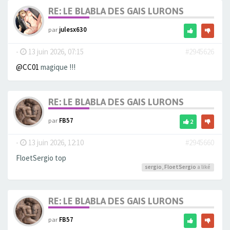
RE: LE BLABLA DES GAIS LURONS
par
julesx630
-
13 juin 2026, 07:15
#2945626
@CC01
magique !!!
RE: LE BLABLA DES GAIS LURONS
par
FB57
2
-
13 juin 2026, 12:10
#2945660
FloetSergio top
sergio
,
FloetSergio
a liké
RE: LE BLABLA DES GAIS LURONS
par
FB57