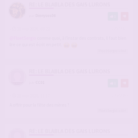
RE: LE BLABLA DES GAIS LURONS
par
Dionysos06
1
-
21 mai 2026, 09:22
#2942367
@FloetSergio
comme quoi, à l'instar des contrats, il faut bien
lire ce qui est écrit en petit.
FloetSergio
a liké
RE: LE BLABLA DES GAIS LURONS
par
CC01
1
-
21 mai 2026, 11:17
#2942384
A offrir pour la fête des mères ?
FloetSergio
a liké
RE: LE BLABLA DES GAIS LURONS