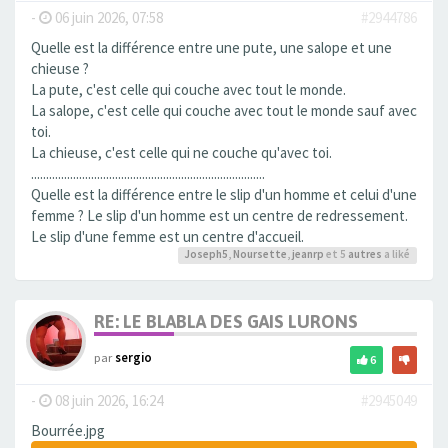
-
06 juin 2026, 07:58
#2944786
Quelle est la différence entre une pute, une salope et une
chieuse ?
La pute, c'est celle qui couche avec tout le monde.
La salope, c'est celle qui couche avec tout le monde sauf avec
toi.
La chieuse, c'est celle qui ne couche qu'avec toi.
..............................................................................
Quelle est la différence entre le slip d'un homme et celui d'une
femme ? Le slip d'un homme est un centre de redressement.
Le slip d'une femme est un centre d'accueil.
Joseph5
,
Noursette
,
jeanrp
et 5
autres
a liké
RE: LE BLABLA DES GAIS LURONS
par
sergio
6
-
08 juin 2026, 16:24
#2945049
Bourrée.jpg