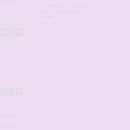
t 1
autres
a liké
Jeux avec photos érotiques,
ajout-suppression autorisé
par
FB57
#2923730
dans :
Vidéos candaulistes et
photos - Montrez vos femmes !
Like
2
Aujourd’hui, 08:19
ocucornu
a liké
#2924375
Like
4
tre intimité
t 1
autres
a liké