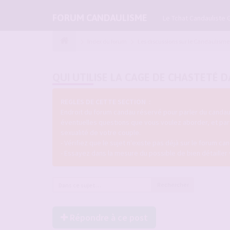
FORUM CANDAULISME
Le Tchat Candauliste 
Index du forum
Les discussions sur le Candaulisme
QUI UTILISE LA CAGE DE CHASTETÉ 
REGLES DE CETTE SECTION :
Endroit du forum candau réservé pour parler du candau
éventuelles questions que vous voulez aborder, et pa
sexualité de votre couple.
- Vérifiez que le sujet n'existe pas déjà sur le forum can
- Essayez dans la mesure du possible de bien détailler
Rechercher
Répondre à ce post