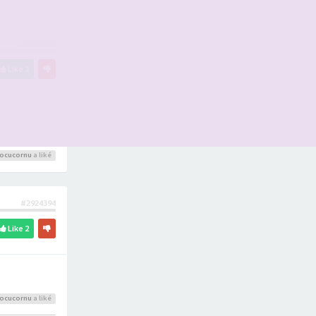
#2924393
Like
2
ocucornu
a liké
#2924394
Like
2
ocucornu
a liké