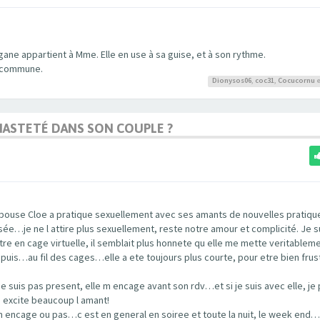
ane appartient à Mme. Elle en use à sa guise, et à son rythme.
n commune.
Dionysos06
,
coc31
,
Cocucornu
e
 CHASTETÉ DANS SON COUPLE ?
ouse Cloe a pratique sexuellement avec ses amants de nouvelles pratiqu
sée…je ne l attire plus sexuellement, reste notre amour et complicité. Je s
tre en cage virtuelle, il semblait plus honnete qu elle me mette veritablem
puis…au fil des cages…elle a ete toujours plus courte, pour etre bien frus
 ne suis pas present, elle m encage avant son rdv…et si je suis avec elle, je
la excite beaucoup l amant!
m encage ou pas…c est en general en soiree et toute la nuit, le week end…l