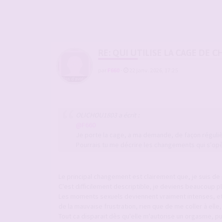
RE: QUI UTILISE LA CAGE DE
par
F660
-
22 janv. 2026, 17:25
OLICHOU1803 a écrit :
@F660
Je porte la cage, a ma demande, de façon réguliè
Pourrais tu me décrire les changements qui s'opèr
Le principal changement est clairement que, je suis de p
C'est difficilement descriptible, je deviens beaucoup pl
Les moments sexuels deviennent vraiment intenses, et q
de la mauvaise frustration, rien que de me coller à ell
Tout ca disparait dès qu'elle m'autorise un orgasme,