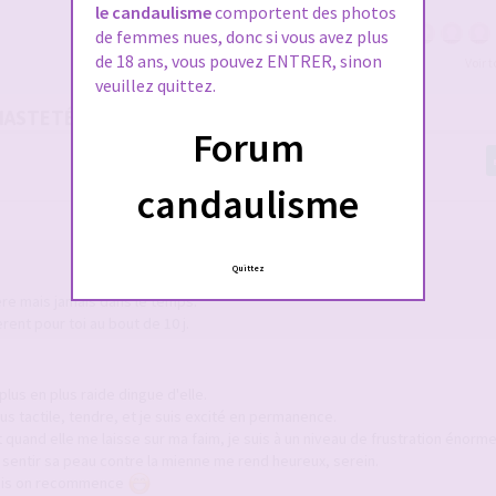
le candaulisme
comportent des photos
de femmes nues, donc si vous avez plus
de 18 ans, vous pouvez ENTRER, sinon
Voir 
veuillez quittez.
 CHASTETÉ DANS SON COUPLE ?
Forum
candaulisme
Quittez
re mais jamais dans le temps.
ent pour toi au bout de 10 j.
lus en plus raide dingue d'elle.
us tactile, tendre, et je suis excité en permanence.
uand elle me laisse sur ma faim, je suis à un niveau de frustration énorm
e, sentir sa peau contre la mienne me rend heureux, serein.
 puis on recommence