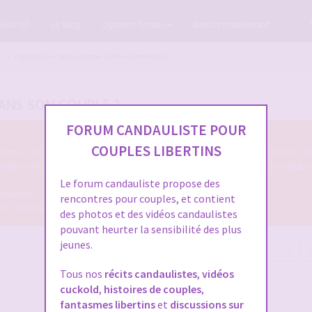
GRATUIT
Le blog
Options forum
Baisez maintenant
Parlons de candaulisme (sérieusement !)
DANS SON COUPLE ?
FORUM CANDAULISTE POUR
COUPLES LIBERTINS
lisme, du cuckolding en général mais de façon sérieuse et posée. Posez d
rtagez avec les autres membres candaulistes votre approche du candaulism
Le forum candauliste propose des
dauliste.
rencontres pour couples, et contient
 vos questions.
des photos et des vidéos candaulistes
pouvant heurter la sensibilité des plus
jeunes.
194 messages
Page
7
sur
7
Précédente
1
…
3
4
Tous nos
récits candaulistes
,
vidéos
cuckold
,
histoires de couples
,
fantasmes libertins
et
discussions sur