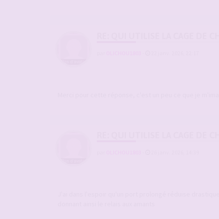
RE: QUI UTILISE LA CAGE DE
par
OLICHOU1803
-
22 janv. 2026, 22:17
Merci pour cette réponse, c'est un peu ce que je m'ima
RE: QUI UTILISE LA CAGE DE
par
OLICHOU1803
-
26 janv. 2026, 14:39
J'ai dans l'espoir qu'un port prolongé réduise drastiqueme
donnant ainsi le relais aux amants