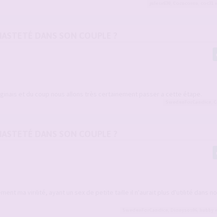
julesx630
,
Cocucornu
,
coc31
e
 CHASTETÉ DANS SON COUPLE ?
ginais et du coup nous allons très certainement passer a cette étape.
SwedenForCandice
,
C
 CHASTETÉ DANS SON COUPLE ?
nt ma virilité, ayant un sex de petite taille il n'aurait plus d'utilité dans no
SwedenForCandice
,
Dionysos06
,
hubby
e