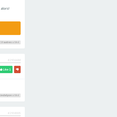
alors!
 10
autres
a liké
#2936684
Like
1
rtindelyon
a liké
#2938005