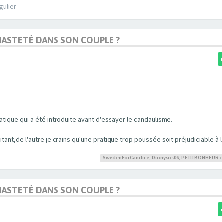
gulier
 CHASTETÉ DANS SON COUPLE ?
tique qui a été introduite avant d'essayer le candaulisme.
citant,de l'autre je crains qu'une pratique trop poussée soit préjudiciable à
SwedenForCandice
,
Dionysos06
,
PETITBONHEUR
e
 CHASTETÉ DANS SON COUPLE ?