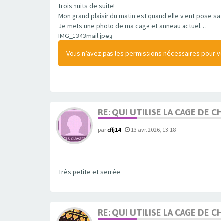
trois nuits de suite!
Mon grand plaisir du matin est quand elle vient pose s
Je mets une photo de ma cage et anneau actuel…
IMG_1343mail.jpeg
Vous n’avez pas les permissions nécessaires pour voi
RE: QUI UTILISE LA CAGE DE
par
cffj14
-
13 avr. 2026, 13:18
Très petite et serrée
RE: QUI UTILISE LA CAGE DE