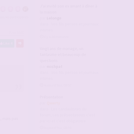
J'ai invité son ex amant à dîner à
la maison
tous les participants
par
Lelonge
dans :
Vos fils persos et journaux
intimes
#2923680
il y a 46 minutes
Like
4
Vingt ans de mariage, un
fantasme et beaucoup de
questions
par
michpat
dans :
Vos fils persos et journaux
intimes
Aujourd’hui, 08:57
Présentation
par
Qwerty
dans :
Les candaulistes du
forum, Les présentations c'est
e, mais pas
par ici et c'est obligatoire
Aujourd’hui, 08:34