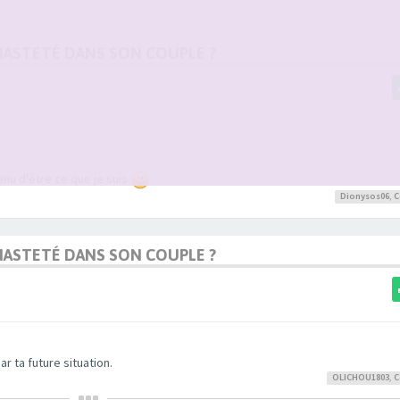
 CHASTETÉ DANS SON COUPLE ?
nu d'être ce que je suis
Dionysos06
,
C
 CHASTETÉ DANS SON COUPLE ?
r ta future situation.
OLICHOU1803
,
C