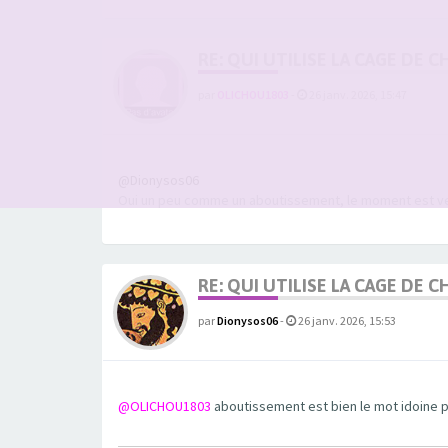
RE: QUI UTILISE LA CAGE DE
par
OLICHOU1803
-
26 janv. 2026, 15:47
@Dionysos06
Oui un peu comme un aboutissement, le moment est ve
RE: QUI UTILISE LA CAGE DE
par
Dionysos06
-
26 janv. 2026, 15:53
@OLICHOU1803
aboutissement est bien le mot idoine pa