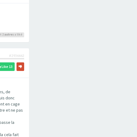
t 2
autres
a liké
#2936662
Like
13
es, de
uis donc
ent en cage
tre et ne pas
 passe la
a cela fait