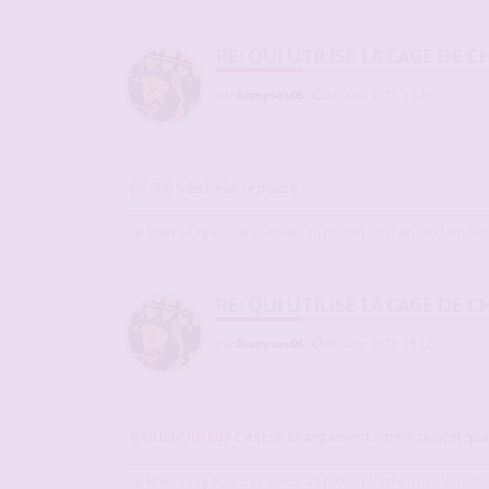
RE: QUI UTILISE LA CAGE DE
par
Dionysos06
-
26 janv. 2026, 15:11
@F660
très belle réponse.
Le libertinage , c'est aimer au pluriel tout en restant sin
RE: QUI UTILISE LA CAGE DE
par
Dionysos06
-
26 janv. 2026, 15:12
@OLICHOU1803
c'est un changement intime radical que
Le libertinage , c'est aimer au pluriel tout en restant sin