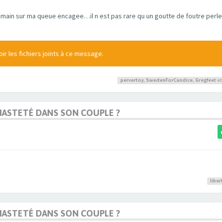
a main sur ma queue encagee…il n est pas rare qu un goutte de foutre perle 
r les fichiers joints à ce message.
pervertoy
,
SwedenForCandice
,
Gregfeet
et
 CHASTETÉ DANS SON COUPLE ?
libe
 CHASTETÉ DANS SON COUPLE ?