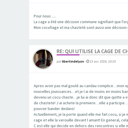
Pour nous .....
La cage a été une décision commune signifiant que l'org
Mon cocufiage et ma chasteté sont aussi une décisio
RE: QUI UTILISE LA CAGE DE
par
libertindelyon
-
13 avr. 2026, 10:20
Apres avoir pas mal gouté au candau complice…mon ep
nouvelles jouissances…et je l ai de moins en moins bai
devenu un cocu chaste…je lui ai donc dit que quitte a e
de chastete! J ai achete la premiere…elle a participe…
pouvoir bander dedans!
Actuellement, je la porte quand elle me fait cocu, si je
cage et elle la verouille devant l amant! En general, ce
C est elle qui decide en dehors des rencontres si elle 