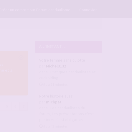
×
Créer un compte sur Forum candaulisme
Connexion
A L'INSTANT ...
Votre femme sans culotte
es
par
Michel3132
e et la
dans :
Pratiques candaulistes et
cuckolding
il y a 11 minutes
Notre histoire aussi
par
michpat
5
6
7
dans :
Les candaulistes du
forum, Les présentations c'est
par ici et c'est obligatoire
il y a 43 minutes