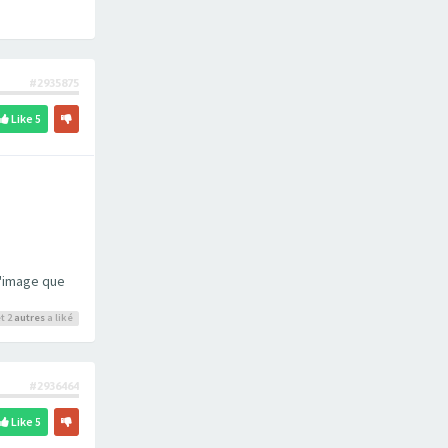
#2935875
Like
5
 l'image que
t 2
autres
a liké
#2936464
Like
5