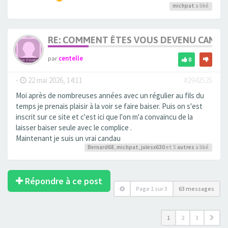
michpat
a liké
RE: COMMENT ÊTES VOUS DEVENU CANDA
par
centelle
8
-
22 mai 2026, 14:11
#2942525
Moi après de nombreuses années avec un régulier au fils du
temps je prenais plaisir à la voir se faire baiser. Puis on s'est
inscrit sur ce site et c'est ici que l'on m'a convaincu de la
laisser baiser seule avec le complice .
Maintenant je suis un vrai candau
Bernard68
,
michpat
,
julesx630
et 5
autres
a liké
Répondre à ce post
Page
1
sur
3
63 messages
1
2
3