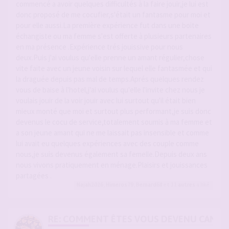
commencé a avoir quelques difficultés à la faire jouir,je lui est
donc proposé de me cocufier,s'était un fantasme pour moi et
pour elle aussi.La première expérience fut dans une boite
échangiste ou ma femme s'est offerte à plusieurs partenaires
en ma présence .Expérience trés jouissive pour nous
deux.Puis j'ai voulus qu'elle prenne un amant régulier,chose
vite faite avec un jeune voisin sur lequel elle fantasmée et qui
la draguée depuis pas mal de temps.Aprés quelques rendez
vous de baise à l'hotel,j'ai voulus qu'elle l'invite chez nous je
voulais jouir de la voir jouir avec lui surtout qu'il était bien
mieux monté que moi et surtout plus performant,je suis donc
devenus le cocu de service,totalement soumis à ma femme et
a son jeune amant qui ne me laissait pas insensible et comme
lui avait eu quelques expériences avec des couple comme
nous,je suis devenus également sa femelle.Depuis deux ans
nous vivons pratiquement en ménage.Plaisirs et jouissances
partagées .
Najah2026
,
Himeros79
,
Bernard68
et 11
autres
a liké
RE: COMMENT ÊTES VOUS DEVENU CANDA