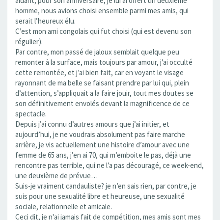
aidant, pour son anniversaire, je lui ai offert un deuxième
homme, nous avions choisi ensemble parmi mes amis, qui
serait l’heureux élu.
C’est mon ami congolais qui fut choisi (qui est devenu son
régulier).
Par contre, mon passé de jaloux semblait quelque peu
remonter à la surface, mais toujours par amour, j’ai occulté
cette remontée, et j’ai bien fait, car en voyant le visage
rayonnant de ma belle se faisant prendre par lui qui, plein
d’attention, s’appliquait a la faire jouir, tout mes doutes se
son définitivement envolés devant la magnificence de ce
spectacle.
Depuis j’ai connu d’autres amours que j’ai initier, et
aujourd’hui, je ne voudrais absolument pas faire marche
arrière, je vis actuellement une histoire d’amour avec une
femme de 65 ans, j’en ai 70, qui m’emboite le pas, déjà une
rencontre pas terrible, qui ne l’a pas découragé, ce week-end,
une deuxième de prévue…
Suis-je vraiment candauliste? je n’en sais rien, par contre, je
suis pour une sexualité libre et heureuse, une sexualité
sociale, relationnelle et amicale.
Ceci dit, je n'ai jamais fait de compétition, mes amis sont mes