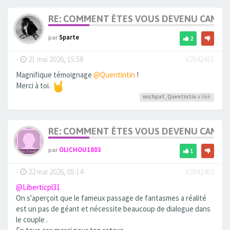
RE: COMMENT ÊTES VOUS DEVENU CANDA
par
Sparte
2
-
21 mai 2026, 15:58
#2942416
Magnifique témoignage
@Quentintin
!
Merci à toi.
michpat
,
Quentintin
a liké
RE: COMMENT ÊTES VOUS DEVENU CANDA
par
OLICHOU1803
1
-
22 mai 2026, 05:14
#2942462
@Liberticpl31
On s'aperçoit que le fameux passage de fantasmes a réalité
est un pas de géant et nécessite beaucoup de dialogue dans
le couple .