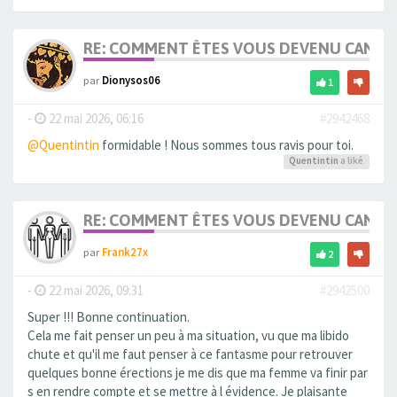
RE: COMMENT ÊTES VOUS DEVENU CANDA
par
Dionysos06
1
-
22 mai 2026, 06:16
#2942468
@Quentintin
formidable ! Nous sommes tous ravis pour toi.
Quentintin
a liké
RE: COMMENT ÊTES VOUS DEVENU CANDA
par
Frank27x
2
-
22 mai 2026, 09:31
#2942500
Super !!! Bonne continuation.
Cela me fait penser un peu à ma situation, vu que ma libido
chute et qu'il me faut penser à ce fantasme pour retrouver
quelques bonne érections je me dis que ma femme va finir par
s en rendre compte et se mettre à l évidence. Je plaisante