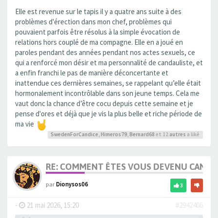
Elle est revenue sur le tapis il y a quatre ans suite à des
problèmes d'érection dans mon chef, problèmes qui
pouvaient parfois être résolus à la simple évocation de
relations hors couplé de ma compagne. Elle en a joué en
paroles pendant des années pendant nos actes sexuels, ce
qui a renforcé mon désir et ma personnalité de candauliste, et
a enfin franchi le pas de manière déconcertante et
inattendue ces dernières semaines, se rappelant qu’elle était
hormonalement incontrôlable dans son jeune temps. Cela me
vaut donc la chance d’être cocu depuis cette semaine et je
pense d'ores et déjà que je vis la plus belle et riche période de
ma vie
SwedenForCandice
,
Himeros79
,
Bernard68
et 12
autres
a liké
RE: COMMENT ÊTES VOUS DEVENU CANDA
par
Dionysos06
3
-
21 mai 2026, 15:20
#2942406