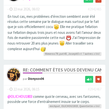
-
22 mai 2026, 06:02
#2942465
En tout cas, mes problèmes d'érection semblent avoir été
résolus cette semaine par le dialogue mais surtout par le fait
que je sois officiellement cocu
Elle me pratique fellation
sur fellation depuis trois jours et nous avons fait l’amour deux
fois de manière passionnée cette nuit
J’ai l’impression de
nous retrouver 20 ans plus jeunes
Aller travailler sera
complexe aujourd'hui
Himeros79
,
pat45
,
Joseph5
et 7
autres
a liké
RE: COMMENT ÊTES VOUS DEVENU CANDA
par
Dionysos06
3
-
22 mai 2026, 06:15
#2942467
@OLICHOU1803
comme quoi le cerveau, avec ses fantasmes,
possède une force d'entraînement inouïe sur le corps.
michpat
,
OLICHOU1803
,
Quentintin
a liké