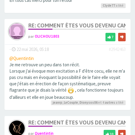
En tous cas merci pour ton retour
Clyde77
a liké
RE: COMMENT ÊTES VOUS DEVENU CANDA
par
OLICHOU1803
7
-
22 mai 2026, 05:18
#2942463
@Quentintin
Je me retrouve un peu dans ton récit.
Lorsque j'ai évoque mon excitation a F d'être cocu, elle ne m'a
pas cru mais en évoquant la possibilité de le faire elle voyait
que j'étais en érection de façon systématique, preuve
flagrante que je disais la vérité
, cela fonctionne toujours
d'ailleurs et elle en joue beaucoup.
jeanrp
,
LeCouple
,
Dionysos06
et 4
autres
a liké
RE: COMMENT ÊTES VOUS DEVENU CANDA
par
Quentintin
10