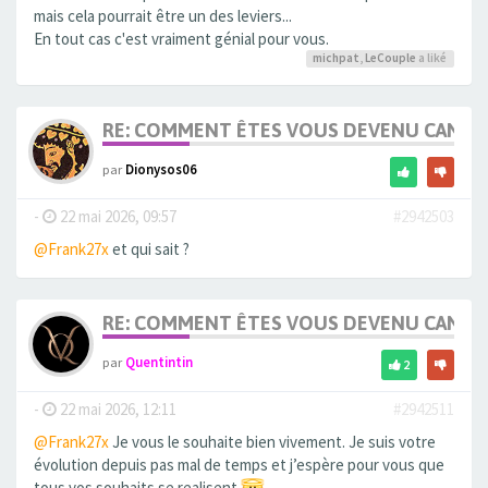
mais cela pourrait être un des leviers...
En tout cas c'est vraiment génial pour vous.
michpat
,
LeCouple
a liké
RE: COMMENT ÊTES VOUS DEVENU CANDA
par
Dionysos06
-
22 mai 2026, 09:57
#2942503
@Frank27x
et qui sait ?
RE: COMMENT ÊTES VOUS DEVENU CANDA
par
Quentintin
2
-
22 mai 2026, 12:11
#2942511
@Frank27x
Je vous le souhaite bien vivement. Je suis votre
évolution depuis pas mal de temps et j’espère pour vous que
tous vos souhaits se realisent