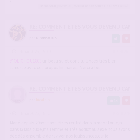
O
Bernard68
,
julesx630
,
MerlinEnchanteur
et 7
autres
a liké
RE: COMMENT ÊTES VOUS DEVENU CANDA
par
Dionysos06
-
14 mai 2026, 15:39
#2941261
@OLICHOU1803
un beau sujet dont tu lances très bien
l'amorce avec ces propos liminaires. Merci à toi.
RE: COMMENT ÊTES VOUS DEVENU CANDA
par
bicalain
14
-
14 mai 2026, 18:15
#2941278
Marié depuis 20ans sans êtres rentré dans la monotonie,ni
dans la lassitude,ma femme et trés addict au sexe nous avons
décidés ensemble de raviver nos jouissances,car je