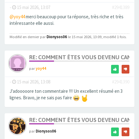
-
15 mai 2026, 13:07
#2941389
@yoy44
merci beaucoup pour ta réponse, très riche et très
intéressante elle aussi.
Modifié en dernier par
Dionysos06
le 15 mai 2026, 13:09, modifié 1 fois.
RE: COMMENT ÊTES VOUS DEVENU CANDA
par
yoy44
-
15 mai 2026, 13:08
#2941390
J'adooooore ton commentaire !!! Un excellent résumé en 3
lignes. Bravo, je ne sais pas faire
RE: COMMENT ÊTES VOUS DEVENU CANDA
par
Dionysos06