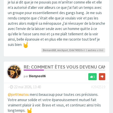
je lui ai dit que je ne pouvais pas m'arrêter comme elle et elle
m'a autorisé d'aller voir ailleurs ce que j'ai fait un temps avec
un groupe pour essentiellement des gangs bang. Je me suis
rendu compte que c'était elle que je voulais voir et pas les
autres alors malgré sa ménopause ,j'ai réessayer de la branche
avec l'envie de la laisser seule avec un homme quitte à ce
qu'elle le fasse sans moi et ça me plaît tellement de la voir
ainsi, belle épanouie et en plus elle me raconte tout bref je
suis bien
Bernard68
,
michpat
,
Erik74910
et 1
autres
a liké
RE: COMMENT ÊTES VOUS DEVENU CANDA
par
Dionysos06
1
-
22 mai 2026, 13:40
#2942519
@petitmatou
merci beaucoup pour toutes ces précisions.
Votre amour solide et votre épanouissement mutuel fait
vraiment plaisir à voir. Bravo et vous, et continuez ainsi très
longtemps.