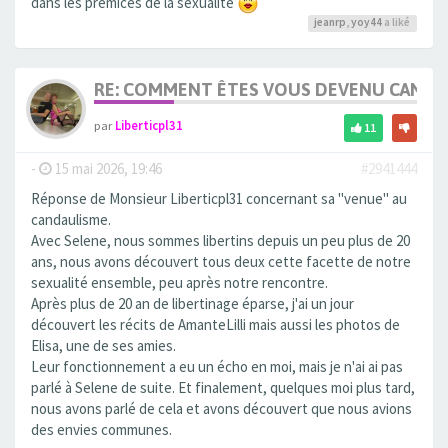
dans les prémices de la sexualité
jeanrp
,
yoy44
a liké
RE: COMMENT ÊTES VOUS DEVENU CANDA
par
Liberticpl31
11
-
15 mai 2026, 19:46
#2941444
Réponse de Monsieur Liberticpl31 concernant sa "venue" au
candaulisme.
Avec Selene, nous sommes libertins depuis un peu plus de 20
ans, nous avons découvert tous deux cette facette de notre
sexualité ensemble, peu après notre rencontre.
Après plus de 20 an de libertinage éparse, j'ai un jour
découvert les récits de AmanteLilli mais aussi les photos de
Elisa, une de ses amies.
Leur fonctionnement a eu un écho en moi, mais je n'ai ai pas
parlé à Selene de suite. Et finalement, quelques moi plus tard,
nous avons parlé de cela et avons découvert que nous avions
des envies communes.