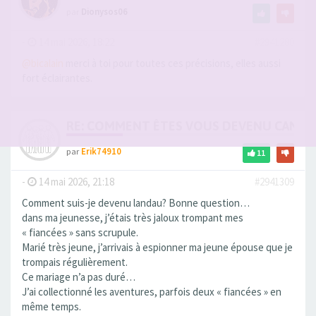
par
Dionysos06
-
14 mai 2026, 18:22
#2941280
@bicalain
merci à toi pour toutes ces précisions, elles aussi
fort éclairantes.
RE: COMMENT ÊTES VOUS DEVENU CANDA
par
Erik74910
11
-
14 mai 2026, 21:18
#2941309
Comment suis-je devenu landau? Bonne question…
dans ma jeunesse, j’étais très jaloux trompant mes
« fiancées » sans scrupule.
Marié très jeune, j’arrivais à espionner ma jeune épouse que je
trompais régulièrement.
Ce mariage n’a pas duré…
J’ai collectionné les aventures, parfois deux « fiancées » en
même temps.