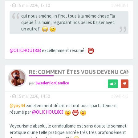
-
15 mai 2026, 13:10
#2941391
qui nous amène, in fine, tous à la même chose "la
queue à la main, regardant nos belles baiser avec
un autre!"
@OLICHOU1803
excellemment résumé !
RE: COMMENT ÊTES VOUS DEVENU CANDA
par
SwedenForCandice
2
-
15 mai 2026, 14:50
#2941415
@yoy44
excellemment décrit et tout aussi parfaitement
résumé par
@OLICHOU1803
Voyeurisme absolu, le candaulisme est sans doute le sommet
erotique d'une telle pratique ancrée très très profondément