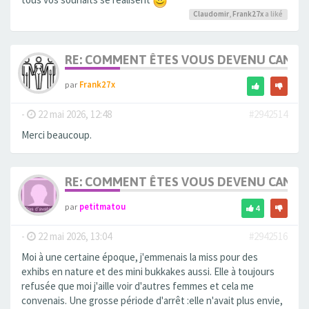
Claudomir
,
Frank27x
a liké
RE: COMMENT ÊTES VOUS DEVENU CANDA
par
Frank27x
-
22 mai 2026, 12:48
#2942514
Merci beaucoup.
RE: COMMENT ÊTES VOUS DEVENU CANDA
par
petitmatou
4
-
22 mai 2026, 13:04
#2942516
Moi à une certaine époque, j'emmenais la miss pour des
exhibs en nature et des mini bukkakes aussi. Elle à toujours
refusée que moi j'aille voir d'autres femmes et cela me
convenais. Une grosse période d'arrêt :elle n'avait plus envie,