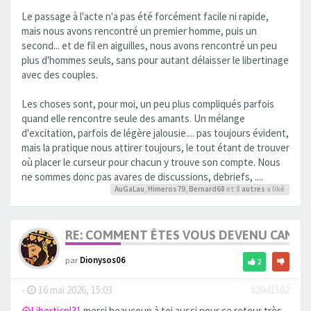
Le passage à l'acte n'a pas été forcément facile ni rapide,
mais nous avons rencontré un premier homme, puis un
second... et de fil en aiguilles, nous avons rencontré un peu
plus d'hommes seuls, sans pour autant délaisser le libertinage
avec des couples.
Les choses sont, pour moi, un peu plus compliqués parfois
quand elle rencontre seule des amants. Un mélange
d'excitation, parfois de légère jalousie.... pas toujours évident,
mais la pratique nous attirer toujours, le tout étant de trouver
où placer le curseur pour chacun y trouve son compte. Nous
ne sommes donc pas avares de discussions, debriefs, ....
AuGaLau
,
Himeros79
,
Bernard68
et 8
autres
a liké
RE: COMMENT ÊTES VOUS DEVENU CANDA
par
Dionysos06
2
-
16 mai 2026, 15:03
#2941502
@Liberticpl31
merci beaucoup à toi aussi pour ce retour très