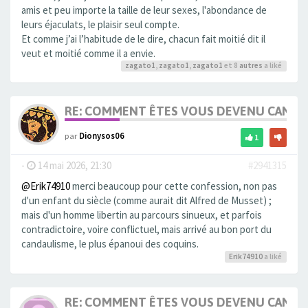
amis et peu importe la taille de leur sexes, l'abondance de
leurs éjaculats, le plaisir seul compte.
Et comme j’ai l’habitude de le dire, chacun fait moitié dit il
veut et moitié comme il a envie.
zagato1
,
zagato1
,
zagato1
et 8
autres
a liké
RE: COMMENT ÊTES VOUS DEVENU CANDA
par
Dionysos06
1
-
14 mai 2026, 21:30
#2941315
@Erik74910
merci beaucoup pour cette confession, non pas
d'un enfant du siècle (comme aurait dit Alfred de Musset) ;
mais d'un homme libertin au parcours sinueux, et parfois
contradictoire, voire conflictuel, mais arrivé au bon port du
candaulisme, le plus épanoui des coquins.
Erik74910
a liké
RE: COMMENT ÊTES VOUS DEVENU CANDA