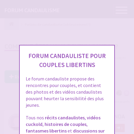
Ouvrir
FORUM CANDAULISME
la
navigatio
Parlons de candaulisme (sérieusement !)
COMMENT ÊTES VOUS DEVENU CANDAU?
FORUM CANDAULISTE POUR
63 messages
1
2
3
COUPLES LIBERTINS
Répondre à ce post
Le forum candauliste propose des
rencontres pour couples, et contient
des photos et des vidéos candaulistes
pouvant heurter la sensibilité des plus
Voir tous les participants
jeunes.
COMMENT ÊTES VOUS DEVENU CANDAU?
Tous nos
récits candaulistes
,
vidéos
cuckold
,
histoires de couples
,
par
OLICHOU1803
10
1
fantasmes libertins
et
discussions sur