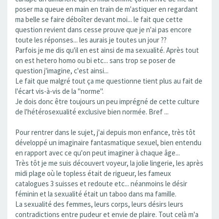
poser ma queue en main en train de m'astiquer en regardant
ma belle se faire déboîter devant moi... le fait que cette
question revient dans cesse prouve que je n'ai pas encore
toute les réponses... les aurais je toutes un jour ??
Parfois je me dis qu'il en est ainsi de ma sexualité. Après tout
on est hetero homo ou bi etc... sans trop se poser de
question j'imagine, c'est ainsi...
Le fait que malgré tout ça me questionne tient plus au fait de
l'écart vis-à-vis de la "norme".
Je dois donc être toujours un peu imprégné de cette culture
de l'hétérosexualité exclusive bien normée. Bref ...
Pour rentrer dans le sujet, j'ai depuis mon enfance, très tôt
développé un imaginaire fantasmatique sexuel, bien entendu
en rapport avec ce qu'on peut imaginer à chaque âge...
Très tôt je me suis découvert voyeur, la jolie lingerie, les après
midi plage où le topless était de rigueur, les fameux
catalogues 3 suisses et redoute etc... néanmoins le désir
féminin et la sexualité était un taboo dans ma famille.
La sexualité des femmes, leurs corps, leurs désirs leurs
contradictions entre pudeur et envie de plaire. Tout celà m'a