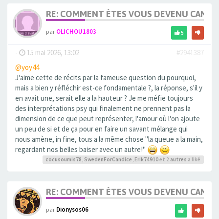
RE: COMMENT ÊTES VOUS DEVENU CANDA
par
OLICHOU1803
5
-
15 mai 2026, 13:02
#2941387
@yoy44
J'aime cette de récits par la fameuse question du pourquoi,
mais a bien y réfléchir est-ce fondamentale ?, la réponse, s'il y
en avait une, serait elle a la hauteur ? Je me méfie toujours
des interprétations psy qui finalement ne prennent pas la
dimension de ce que peut représenter, l'amour où l'on ajoute
un peu de si et de ça pour en faire un savant mélange qui
nous amène, in fine, tous a la même chose "la queue a la main,
regardant nos belles baiser avec un autre!"
cocusoumis78
,
SwedenForCandice
,
Erik74910
et 2
autres
a liké
RE: COMMENT ÊTES VOUS DEVENU CANDA
par
Dionysos06