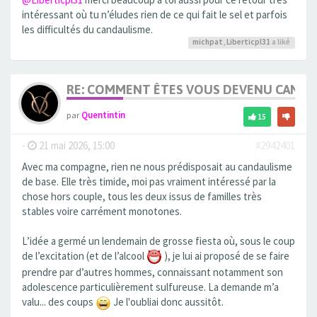
intéressant où tu n’éludes rien de ce qui fait le sel et parfois
les difficultés du candaulisme.
michpat
,
Liberticpl31
a liké
RE: COMMENT ÊTES VOUS DEVENU CANDA
par
Quentintin
15
-
21 mai 2026, 15:00
#2942401
Avec ma compagne, rien ne nous prédisposait au candaulisme
de base. Elle très timide, moi pas vraiment intéressé par la
chose hors couple, tous les deux issus de familles très
stables voire carrément monotones.
L’idée a germé un lendemain de grosse fiesta où, sous le coup
de l’excitation (et de l’alcool
), je lui ai proposé de se faire
prendre par d’autres hommes, connaissant notamment son
adolescence particulièrement sulfureuse. La demande m’a
valu... des coups
Je l'oubliai donc aussitôt.