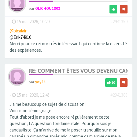
par
OLICHOU1803
-
15 mai 2026, 10:29
#2941359
@bicalain
@Erik74910
Merci pour ce retour très intéressant qui confirme la diversité
des expériences.
RE: COMMENT ÊTES VOUS DEVENU CANDA
par
yoy44
10
-
15 mai 2026, 12:45
#2941383
J'aime beaucoup ce sujet de discussion !
Voici mon témoignage.
Tout d'abord je me pose encore régulièrement cette
question, LA question fondamentale. Pourquoi suis je
candauliste. Ça m'arrive de me la poser tranquille sur mon
canapé un dimanche après midi comme ça m'arrive de me la