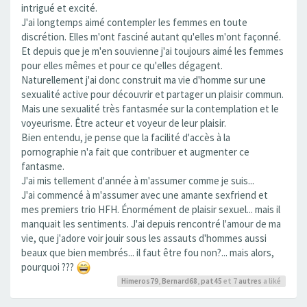
intrigué et excité.
J'ai longtemps aimé contempler les femmes en toute
discrétion. Elles m'ont fasciné autant qu'elles m'ont façonné.
Et depuis que je m'en souvienne j'ai toujours aimé les femmes
pour elles mêmes et pour ce qu'elles dégagent.
Naturellement j'ai donc construit ma vie d'homme sur une
sexualité active pour découvrir et partager un plaisir commun.
Mais une sexualité très fantasmée sur la contemplation et le
voyeurisme. Être acteur et voyeur de leur plaisir.
Bien entendu, je pense que la facilité d'accès à la
pornographie n'a fait que contribuer et augmenter ce
fantasme.
J'ai mis tellement d'année à m'assumer comme je suis...
J'ai commencé à m'assumer avec une amante sexfriend et
mes premiers trio HFH. Énormément de plaisir sexuel... mais il
manquait les sentiments. J'ai depuis rencontré l'amour de ma
vie, que j'adore voir jouir sous les assauts d'hommes aussi
beaux que bien membrés... il faut être fou non?... mais alors,
pourquoi ???
Himeros79
,
Bernard68
,
pat45
et 7
autres
a liké