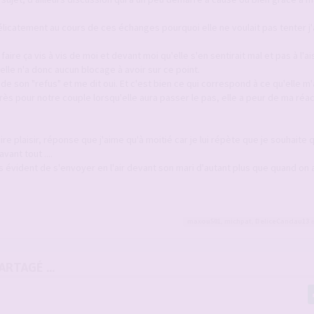
délicatement au cours de ces échanges pourquoi elle ne voulait pas tenter j'a
faire ça vis à vis de moi et devant moi qu'elle s'en sentirait mal et pas à l'ai
elle n'a donc aucun blocage à avoir sur ce point.
 de son "refus" et me dit oui. Et c'est bien ce qui correspond à ce qu'elle m'av
après pour notre couple lorsqu'elle aura passer le pas, elle a peur de ma réa
ire plaisir, réponse que j'aime qu'à moitié car je lui répète que je souhaite q
vant tout ....
as évident de s'envoyer en l'air devant son mari d'autant plus que quand on 
maxou501
,
michpat
,
DeliceCandau13
e
RTAGÉ ...