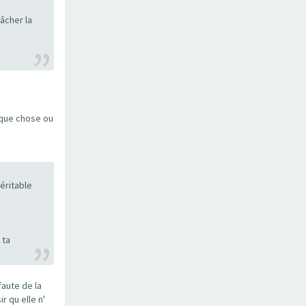
âcher la
lque chose ou
éritable
 ta
faute de la
r qu elle n'