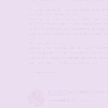
On reparlait du site de rencontre, et après lui glisser 
savoir que c'était moi le problème !
C'est bien moi qui la bloque, elle dit qu'elle ne peut pas 
Je lui dis que la démarche provient de moi à la base qu'
J'insiste de ce blocage vis à vis de moi qui est l'origine
quelques jours ou elle disait qu'elle avait peur pour l'
en fait ....
Je continue de la rassurer ....
Enfin elle terminera qu'elle veut bien le faire pour me fa
fasse plaisir avant tout que c'est pour son plaisir à elle a
Donc à suivre .... mais je comprends que cela ne soit p
comme ma femme = famille, mari, religion etc ....
Bon week end à tous
RE: FANTASME CANDAU NON PA
par
maxou501
-
03 juil. 2026, 09:22