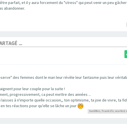
re parfait, et il y aura forcement du "stress" qui peut venir un peu gâcher 
pas abandonner.
RTAGÉ ...
serve" des femmes dont le mari leur révèle leur fantasme puis leur véritab
ignent pour leur couple pour la suite !
doucement, progressivement, ca peut mettre des années ...
ui laisses à n'importe quelle occasion,, ton optimisme, ta joie de vivre, ta fi
 en tes réactions pour qu'elle se lâche un jour
fan69bis
,
Frank27x
,
worlkd
e