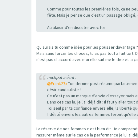
Comme pour toutes les premières fois, ça ne peut 
fête. Mais je pense que c'est un passage obligé, 
Au plaisir d'en discuter avec toi
Qu aurais tu comme idée pour les pousser davantage ?
Mais sans forcer les choses, tu as pas tout a fait to
n'est pas d' accord avec moi elle sait me le dire et la ça 
michpat a écrit :
@Frank27x
Ton dernier post résume parfaitement 
désir candauliste !
Ce n'est pas un manque d'envie d'essayer mais ell
Dans ces cas la, je l'ai déjà dit : Il faut y aller
Toi seul par ta confiance envers elle, la liberté qu
fidélité envers les autres femmes feront qu'elle a
La réserve de nos femmes c est bien dit. Je comprends q
rassurer même sur le cas de la performance je lui ai déjà