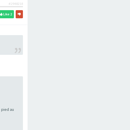
#2948218
Like
2
e pied au