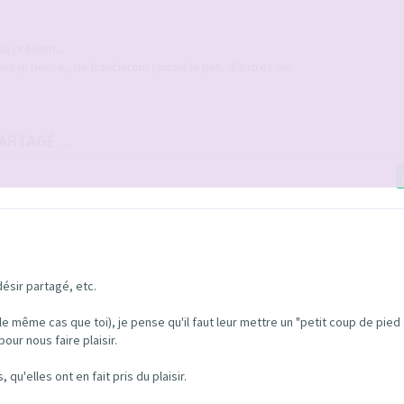
u présent...
ines je pense , ne franchiront jamais le pas, d'autres oui.
RTAGÉ ...
ésir partagé, etc.
e même cas que toi), je pense qu'il faut leur mettre un "petit coup de pied a
our nous faire plaisir.
qu'elles ont en fait pris du plaisir.