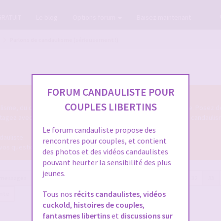
GRATUIT
Le blog
Options forum
Baisez maintenant
Parlons de candaulisme (sérieusement !)
FORUM CANDAULISTE POUR
COUPLES LIBERTINS
lisme, du cuckolding en général mais de façon sérieuse et posée. Posez d
rtagez avec les autres membres candaulistes votre approche du candaulism
Le forum candauliste propose des
dauliste.
rencontres pour couples, et contient
 vos questions.
des photos et des vidéos candaulistes
pouvant heurter la sensibilité des plus
jeunes.
 messages
Page
33
sur
34
Précédente
1
…
30
31
32
33
Tous nos
récits candaulistes
,
vidéos
ante
cuckold
,
histoires de couples
,
fantasmes libertins
et
discussions sur