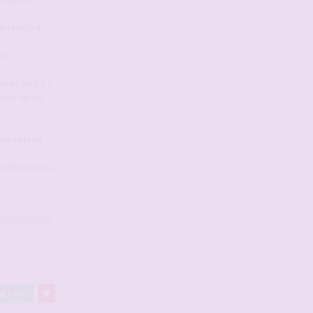
i réussi à
se.
ait dit il y a
ction après
ue cela lui
a des valeurs
t 1
autres
a liké
#2948137
Like
1