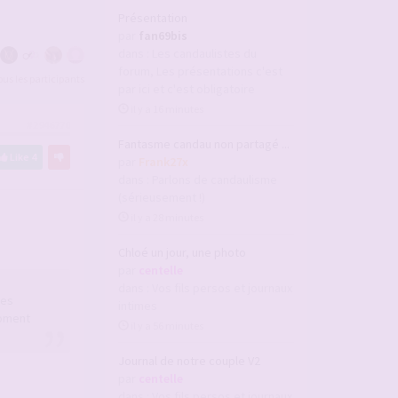
Présentation
par
fan69bis
dans :
Les candaulistes du
forum, Les présentations c'est
tous les participants
par ici et c'est obligatoire
il y a 16 minutes
#2946770
Fantasme candau non partagé ...
Like
4
par
Frank27x
dans :
Parlons de candaulisme
(sérieusement !)
il y a 28 minutes
Chloé un jour, une photo
par
centelle
dans :
Vos fils persos et journaux
les
intimes
moment
il y a 56 minutes
Journal de notre couple V2
par
centelle
dans :
Vos fils persos et journaux