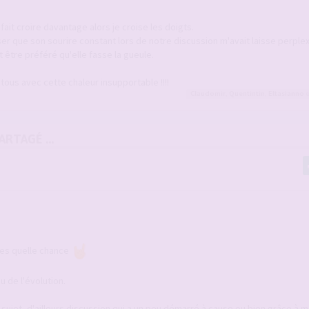
fait croire davantage alors je croise les doigts.
lisser que son sourire constant lors de notre discussion m'avait laisse perplex
ut être préféré qu'elle fasse la gueule.
tous avec cette chaleur insupportable !!!!
Claudomir
,
Quentintin
,
Eltasianno
e
RTAGÉ ...
ces quelle chance
 de l'évolution.
e sujet, d'ailleurs discussion qui a un peu démarré à cause ou bien grâce à