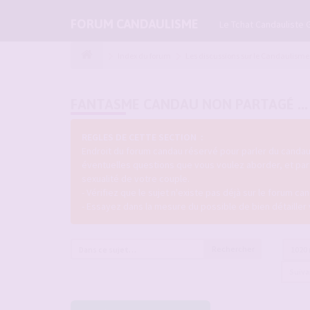
FORUM CANDAULISME
Le Tchat Candauliste 
Index du forum
Les discussions sur le Candaulisme
FANTASME CANDAU NON PARTAGÉ ...
REGLES DE CETTE SECTION :
Endroit du forum candau réservé pour parler du candau
éventuelles questions que vous voulez aborder, et pa
sexualité de votre couple.
- Vérifiez que le sujet n'existe pas déjà sur le forum can
- Essayez dans la mesure du possible de bien détailler
Rechercher
1020
Suiv