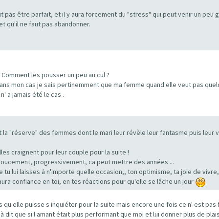
pas être parfait, et il y aura forcement du "stress" qui peut venir un peu g
et qu'il ne faut pas abandonner.
 Comment les pousser un peu au cul ?
rt. Dans mon cas je sais pertinemment que ma femme quand elle veut pas que
n' a jamais été le cas .
la "réserve" des femmes dont le mari leur révèle leur fantasme puis leur v
es craignent pour leur couple pour la suite !
 tout doucement, progressivement, ca peut mettre des années ...
e tu lui laisses à n'importe quelle occasion,, ton optimisme, ta joie de vivre,
ura confiance en toi, en tes réactions pour qu'elle se lâche un jour
u elle puisse s inquiéter pour la suite mais encore une fois ce n' est pas 
 dit que si l amant était plus performant que moi et lui donner plus de plaisi