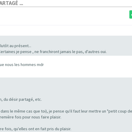
RTAGÉ ...
utôt au présent...
. Certaines je pense , ne franchiront jamais le pas, d'autres oui.
 que nous les hommes mdr
, du désir partagé, etc.
 dans le même cas que toi), je pense qu'il faut leur mettre un "petit coup d
remière fois pour nous faire plaisir.
fois, qu'elles ont en fait pris du plaisir.