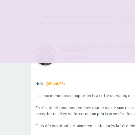
Nos épouses pensent beaucoup à l'après, nous plutôt a
Il faut qu'elles en ait envie et ce n'est pas facile. Certa
RE: FANTASME CANDAU NON PA
par
worlkd
-
03 juil. 2026, 09:31
Hello
@Frank27x
J'ai moi même beaucoup réfléchi à cette question, du d
En réalité, et pour nos femmes (parce que je suis dans l
accepter qu'elles se forceront un peu la première fois p
Elles découvriront certainement juste après la 1ère fois, 