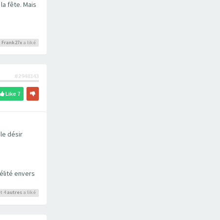
la fête. Mais
Frank27x
a liké
#2948143
Like
7
le désir
délité envers
t 4
autres
a liké