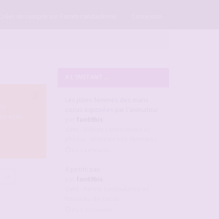
×
Créer un compte sur Forum candaulisme
Connexion
A L'INSTANT ...
Les jolies femmes des maris
es
cocus exposées par l'animateur
e et la
par
fan69bis
dans :
Vidéos candaulistes et
photos - Montrez vos femmes !
il y a 3 minutes
A petits pas
34
par
fan69bis
dans :
Récits candaulistes et
histoires de cocus
il y a 10 minutes