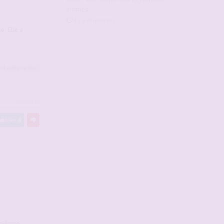
intimes
il y a 58 minutes
e. Elle a
t 1
autres
a liké
#2948136
Like
4
 madame.