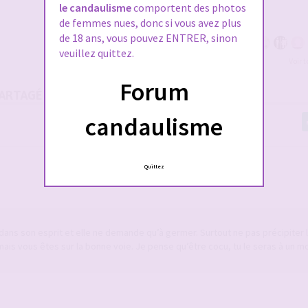
le candaulisme
comportent des photos
de femmes nues, donc si vous avez plus
de 18 ans, vous pouvez ENTRER, sinon
veuillez quittez.
Voir 
Forum
RTAGÉ ...
candaulisme
Quittez
e dans son esprit et elle ne demande qu’à germer. Surtout ne pas précipiter 
ais vous êtes sur la bonne voie. Je pense qu’être cocu, tu le seras à un 