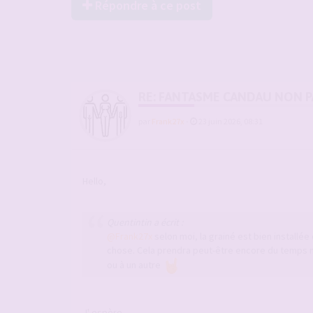
Répondre à ce post
RE: FANTASME CANDAU NON PA
par
Frank27x
-
23 juin 2026, 08:31
Hello,
Quentintin a écrit :
@Frank27x
selon moi, la grainé est bien installé
chose. Cela prendra peut-être encore du temps m
ou à un autre
J' espère ....