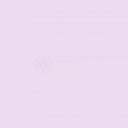
Mais il est vrai que cette toute dernière discussion m'y 
Hier soir ne voulant pas en reparler, j' ai réussi à lui g
souri, et me dit qu elle était contente et que j aurai pe
Bon et bien affaire à suivre en attendant bon courage à 
RE: FANTASME CANDAU NON PA
par
Frank27x
-
03 juil. 2026, 09:08
Hello !!!!
Certains d'entre vous sont peut être bientôt en vacan
Comme d'habitude, je viens vous tenir au courant un peu
On a eu avant hier une nouvelle petite discussion sur l