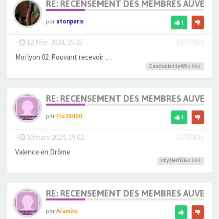
RE: RECENSEMENT DES MEMBRES AUVERG
par
atonparis
1
-
12 févr. 2024, 15:25
#2777810
Moi lyon 02. Pouvant recevoir …
Candaulette69
a liké
RE: RECENSEMENT DES MEMBRES AUVERG
par
Flo26000
1
-
30 mars 2024, 19:02
#2789836
Valence en Drôme
styfler026
a liké
RE: RECENSEMENT DES MEMBRES AUVERG
par
Aramiss