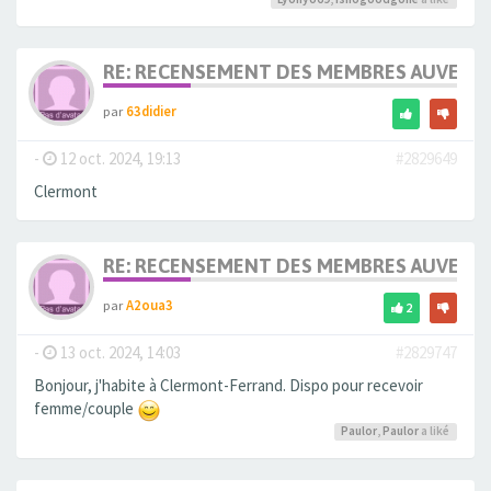
RE: RECENSEMENT DES MEMBRES AUVERG
par
63didier
-
12 oct. 2024, 19:13
#2829649
Clermont
RE: RECENSEMENT DES MEMBRES AUVERG
par
A2oua3
2
-
13 oct. 2024, 14:03
#2829747
Bonjour, j'habite à Clermont-Ferrand. Dispo pour recevoir
femme/couple
Paulor
,
Paulor
a liké