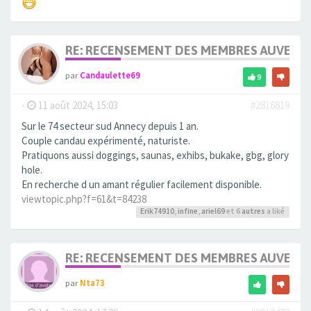
RE: RECENSEMENT DES MEMBRES AUVERG
par
Candaulette69
9
-
11 août 2024, 15:03
#2816819
Sur le 74 secteur sud Annecy depuis 1 an.
Couple candau expérimenté, naturiste.
Pratiquons aussi doggings, saunas, exhibs, bukake, gbg, glory
hole.
En recherche d un amant régulier facilement disponible.
viewtopic.php?f=61&t=84238
Erik74910
,
infine
,
ariel69
et 6
autres
a liké
RE: RECENSEMENT DES MEMBRES AUVERG
par
Nta73