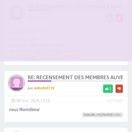
RE: RECENSEMENT DES MEMBRES AUVERG
par
lessy6938
-
09 janv. 2024, 08:57
#2770149
Bonjour à tous !
Bourgoin-Jallieu pour ma part !
Je recherche une partenaire sexuelle !
Faites moi signe si cela vous intéresse !
RE: RECENSEMENT DES MEMBRES AUVERG
par
aubade0726
2
-
08 févr. 2024, 10:16
#2776867
nous Montélimar
bubulle
,
styfler026
a liké