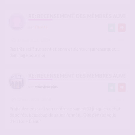
RE: RECENSEMENT DES MEMBRES AUVERG
par
Enzo43
-
02 nov. 2023, 15:54
#2755867
Pas très actif sur saint etienne et alentour j ai remarquer.....
dommage pour moi
RE: RECENSEMENT DES MEMBRES AUVERG
par
monsieurplus
-
22 déc. 2023, 18:44
#2766793
Probablement sur Lyon centre ce samedi 23 jusqu'en début
de soirée, beaucoup de sauna fermés... Que pensez vous
d'Histoire D'Eau?