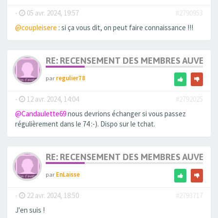
-
05 avr. 2024, 19:57
#2790953
@coupleisere
: si ça vous dit, on peut faire connaissance !!!
RE: RECENSEMENT DES MEMBRES AUVERG
par
regulier78
-
12 avr. 2024, 14:04
#2792025
@Candaulette69
nous devrions échanger si vous passez
régulièrement dans le 74 :-). Dispo sur le tchat.
RE: RECENSEMENT DES MEMBRES AUVERG
par
EnLaisse
-
22 avr. 2024, 18:50
#2793717
J'en suis !