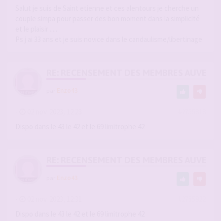
Salut je suis de Saint etienne et ces alentours je cherche un
couple simpa pour passer des bon moment dans la simplicité
et le plaisir .....
Ps j ai 33 ans et je suis novice dans le candaulisme/libertinage
RE: RECENSEMENT DES MEMBRES AUVERG
par
Enzo43
-
02 nov. 2023, 12:23
#2755818
Dispo dans le 43 le 42 et le 69 limitrophe 42
RE: RECENSEMENT DES MEMBRES AUVERG
par
Enzo43
-
02 nov. 2023, 12:31
#2755822
Dispo dans le 43 le 42 et le 69 limitrophe 42