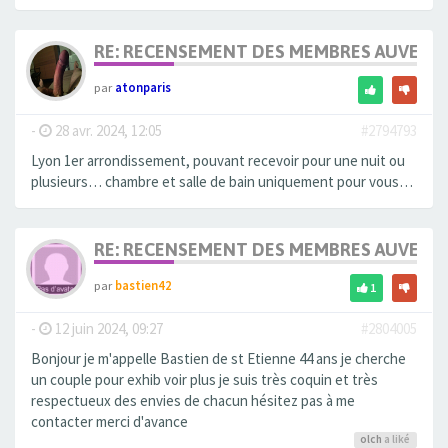
RE: RECENSEMENT DES MEMBRES AUVERG
par
atonparis
-
28 avr. 2024, 12:05
#2794793
Lyon 1er arrondissement, pouvant recevoir pour une nuit ou
plusieurs… chambre et salle de bain uniquement pour vous…
RE: RECENSEMENT DES MEMBRES AUVERG
par
bastien42
1
-
12 juin 2024, 09:27
#2804005
Bonjour je m'appelle Bastien de st Etienne 44 ans je cherche
un couple pour exhib voir plus je suis très coquin et très
respectueux des envies de chacun hésitez pas à me
contacter merci d'avance
olch
a liké