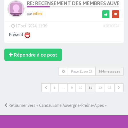
RE: RECENSEMENT DES MEMBRES AUVERG
par
infine
-
17 oct. 2024, 11:39
#2830624
Présent
Répondre à ce post
Page
11
sur
13
364 messages
1
…
9
10
11
12
13
Retourner vers « Candaulisme Auvergne-Rhône-Alpes »