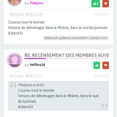
par
Pinkyloo
6
-
09 juil. 2024, 11:26
#2809065
Coucou tout le monde.
Venons de déménager dans le Rhône, dans le sud du lyonnais
A bientôt
hellboy38
,
gullihom
,
Lyonyo69
et 3
autres
a liké
RE: RECENSEMENT DES MEMBRES AUVERG
par
hellboy38
-
12 juil. 2024, 12:12
#2809794
Pinkyloo a écrit :
Coucou tout le monde.
Venons de déménager dans le Rhône, dans le sud
du lyonnais
A bientôt