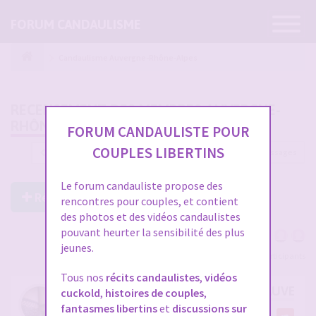
Ouvrir
FORUM CANDAULISME
la
navigatio
Candaulisme Auvergne-Rhône-Alpes
RECENSEMENT DES MEMBRES AUVERGNE-
RHÔNE-ALPES
FORUM CANDAULISTE POUR
COUPLES LIBERTINS
364 messages
1
…
9
10
11
12
13
Le forum candauliste propose des
Répondre à ce post
rencontres pour couples, et contient
des photos et des vidéos candaulistes
pouvant heurter la sensibilité des plus
jeunes.
Voir tous les participants
Tous nos
récits candaulistes
,
vidéos
RE: RECENSEMENT DES MEMBRES AUVERG
cuckold
,
histoires de couples
,
fantasmes libertins
et
discussions sur
par
coupleisere