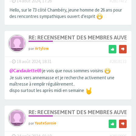
-
14 août 2024, 17:26
#2817472
Hello, sur le 73 côté Chambéry, jeune homme de 26 ans pour
des rencontres sympathiques ouvert d’esprit
RE: RECENSEMENT DES MEMBRES AUVERG
par
Artylow
-
18 août 2024, 18:31
#2818133
@Candaulette69
je vois que nous sommes voisins
Je suis vers annemasse et je recherche activement une
maîtresse à remplir régulièrement..
dispo surtout les après midi en semaine
RE: RECENSEMENT DES MEMBRES AUVERG
par
YauteSavoie