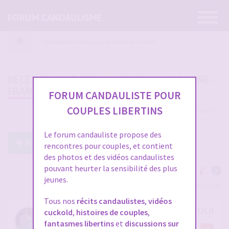
Ouvrir
FORUM CANDAULISME
la
navigatio
Candaulisme Bourgogne-Franche-Comté
RECENSEMENT DES MEMBRES BOURGOGNE-
FRANCHE-COMTÉ
FORUM CANDAULISTE POUR
COUPLES LIBERTINS
130 messages
1
2
3
4
5
Le forum candauliste propose des
Répondre à ce post
rencontres pour couples, et contient
des photos et des vidéos candaulistes
pouvant heurter la sensibilité des plus
jeunes.
Voir tous les participants
Tous nos
récits candaulistes
,
vidéos
RE: RECENSEMENT DES MEMBRES BOURG
cuckold
,
histoires de couples
,
fantasmes libertins
et
discussions sur
par
Michel3132