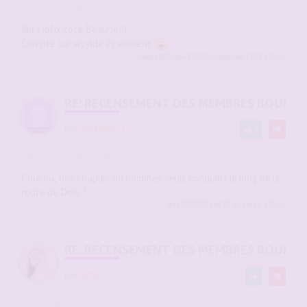
-
14 avr. 2026, 11:42
#2936809
Miss ipfix côté Beaune!!!
Compte sur wyylde également
mika007
,
dav39100
,
Guillaume2137
a liké
RE: RECENSEMENT DES MEMBRES BOURG
par
nousdeux71
3
-
20 avr. 2026, 16:36
#2937894
Coucou, des couples ou hommes seuls conquins le long de la
route de Dole ?
dav39100
,
Dede70
,
kaouito
a liké
RE: RECENSEMENT DES MEMBRES BOURG
par
Kirby
-
21 avr. 2026, 11:02
#2938012