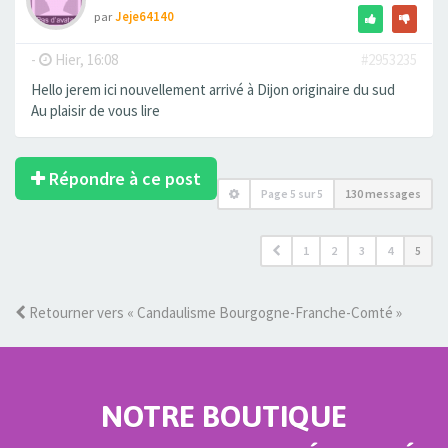
par
Jeje64140
-
Hier, 16:08
#2953235
Hello jerem ici nouvellement arrivé à Dijon originaire du sud
Au plaisir de vous lire
Répondre à ce post
Page
5
sur
5
130 messages
1
2
3
4
5
Retourner vers « Candaulisme Bourgogne-Franche-Comté »
NOTRE BOUTIQUE