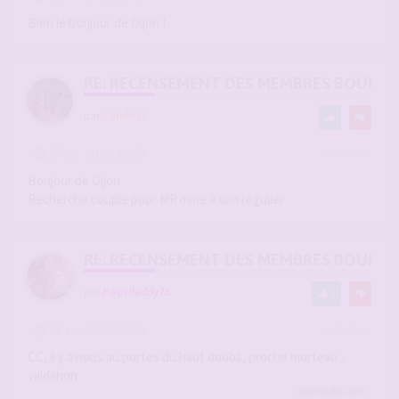
Bien le bonjour de Dijon !
RE: RECENSEMENT DES MEMBRES BOURG
par
Cando21
-
27 avr. 2026, 18:28
#2938643
Bonjour de Dijon
Recherche couple pour MR mme à son régulier
RE: RECENSEMENT DES MEMBRES BOURG
par
Popsdaddy25
1
-
28 avr. 2026, 06:58
#2938674
CC, il y a nous au portes du haut doubs, proche morteau ,
valdahon
dav39100
a liké