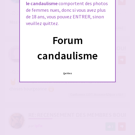
1
le candaulisme
comportent des photos
de femmes nues, donc si vous avez plus
-
27 mars 2026, 11:23
#2934710
de 18 ans, vous pouvez ENTRER, sinon
Miss Olch contribue a épicer le lieu
veuillez quittez.
olch
a liké
Forum
RE: RECENSEMENT DES MEMBRES BOURG
candaulisme
par
Mixedcuck
2
-
28 mars 2026, 09:55
#2934791
Quittez
printemps meilleur saison, saison de reproduction les
choses bourgeonne
Guillaume2137
,
HommeADijon
a liké
RE: RECENSEMENT DES MEMBRES BOURG
par
Ipfix
3