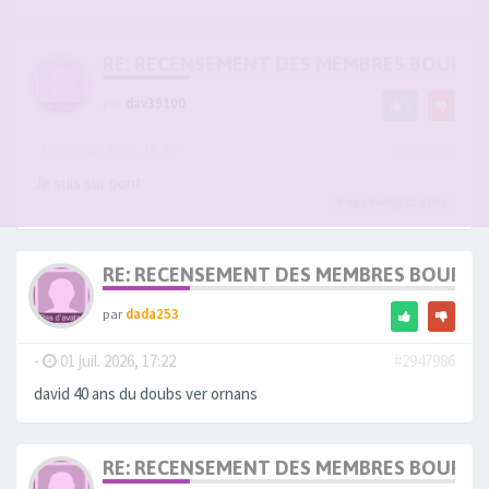
RE: RECENSEMENT DES MEMBRES BOURG
par
dav39100
1
-
20 mai 2026, 15:32
#2942285
Je suis sur pont
Popsdaddy25
a liké
RE: RECENSEMENT DES MEMBRES BOURG
par
dada253
-
01 juil. 2026, 17:22
#2947986
david 40 ans du doubs ver ornans
RE: RECENSEMENT DES MEMBRES BOURG