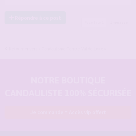
Répondre à ce post
Page
1
sur
1
1 message
Retourner vers « Candaulisme Centre-Val de Loire »
NOTRE BOUTIQUE
CANDAULISTE 100% SÉCURISÉE
Je commande = Accès vip offert