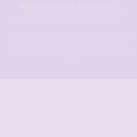
Les C.G.U du forum cando
Nous contacter
pour les amoureux du candaulisme et les maris
Façonné avec
et
qui rêvent de devenir cocu.
Forum-candaulisme.fr
est un forum de d'échange et de discussion permettant
à des couples candaulistes, à des maris qui rêvent de devenir cocu voire
cuckold, à des femmes cocufieuses et libérées, de discuter avec des amants et
d'autres libertins. Crée en 2009 il est devenu le
meilleur site candauliste et
cuckold
.