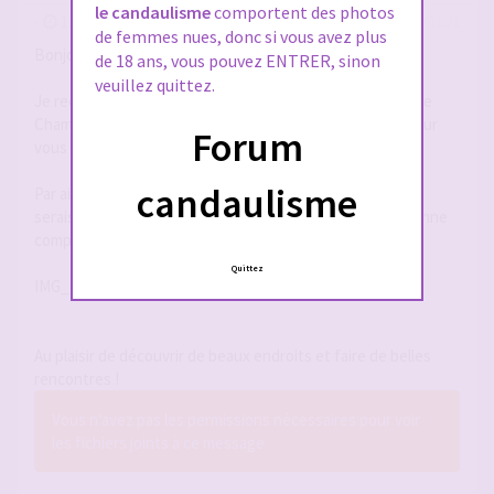
le candaulisme
comportent des photos
-
13 mai 2026, 11:02
#2941092
de femmes nues, donc si vous avez plus
Bonjour,
de 18 ans, vous pouvez ENTRER, sinon
veuillez quittez.
Je recherche un coin naturiste plutôt tranquille proche de
Chambord. Je traîne aussi du côté de Blois ou Orléans pour
Forum
vous situer où je me promène.
candaulisme
Par ailleurs, si la pratique du naturisme vous intéresse, je
serais enchanté de pouvoir partager ces moments en bonne
compagnie.
Quittez
IMG_20260513_105711.jpg
Au plaisir de découvrir de beaux endroits et faire de belles
rencontres !
Vous n’avez pas les permissions nécessaires pour voir
les fichiers joints à ce message.