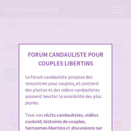
Ouvrir
FORUM CANDAULISME
la
navigatio
Candaulisme Centre-Val de Loire
RECHERCHE COIN NATURISTE LOIR-ET-CHER
FORUM CANDAULISTE POUR
1 message
COUPLES LIBERTINS
Répondre à ce post
Le forum candauliste propose des
rencontres pour couples, et contient
des photos et des vidéos candaulistes
pouvant heurter la sensibilité des plus
Voir tous les participants
jeunes.
RECHERCHE COIN NATURISTE LOIR-ET-CH
Tous nos
récits candaulistes
,
vidéos
cuckold
,
histoires de couples
,
par
JH41
fantasmes libertins
et
discussions sur