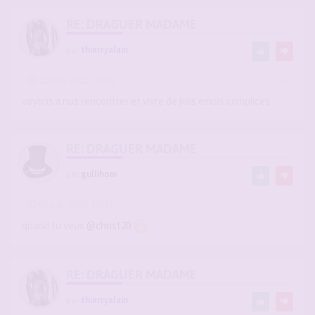
RE: DRAGUER MADAME
par
thierryalain
-
22 juin 2022, 06:58
#2625990
voyons a nus rencontrer et vivre de jolis emois complices
RE: DRAGUER MADAME
par
gullihom
-
01 juil. 2022, 10:33
#2628870
quand tu veux
@christ20
RE: DRAGUER MADAME
par
thierryalain