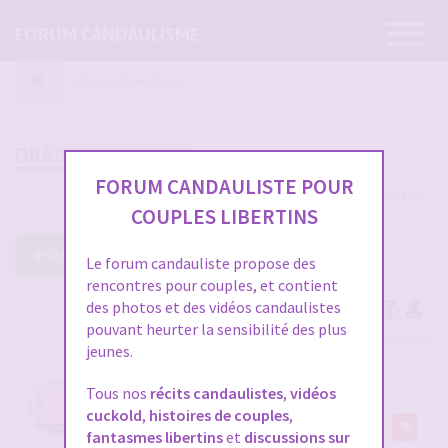
Ouvrir
FORUM CANDAULISME
la
navigatio
Candaulisme Corse
DRAGUER MADAME
FORUM CANDAULISTE POUR
9 messages
COUPLES LIBERTINS
Répondre à ce post
Le forum candauliste propose des
rencontres pour couples, et contient
des photos et des vidéos candaulistes
pouvant heurter la sensibilité des plus
Voir tous les participants
jeunes.
DRAGUER MADAME
Tous nos
récits candaulistes
,
vidéos
cuckold
,
histoires de couples
,
par
christ20
8
fantasmes libertins
et
discussions sur