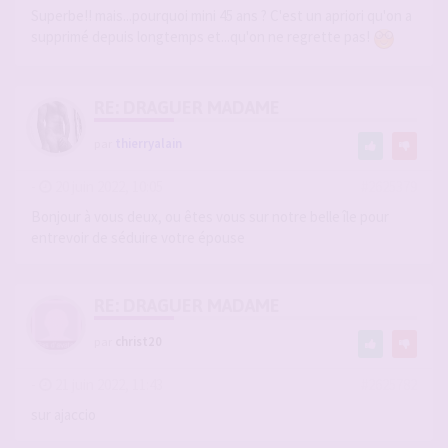
Superbe!! mais...pourquoi mini 45 ans ? C'est un apriori qu'on a
supprimé depuis longtemps et...qu'on ne regrette pas!
RE: DRAGUER MADAME
par
thierryalain
-
20 juin 2022, 10:05
#2625379
Bonjour à vous deux, ou êtes vous sur notre belle île pour
entrevoir de séduire votre épouse
RE: DRAGUER MADAME
par
christ20
-
21 juin 2022, 11:43
#2625782
sur ajaccio