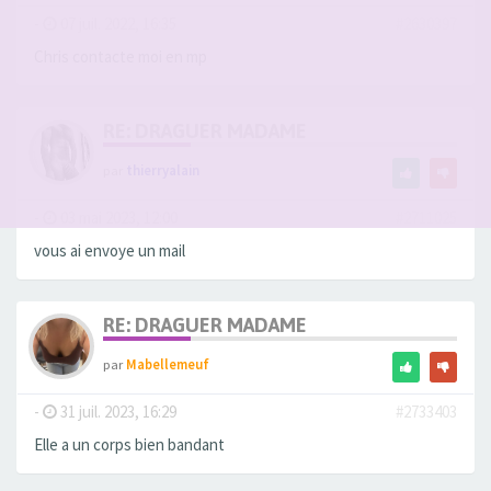
-
07 juil. 2022, 16:35
#2630397
Chris contacte moi en mp
RE: DRAGUER MADAME
par
thierryalain
-
03 mai 2023, 12:00
#2711025
vous ai envoye un mail
RE: DRAGUER MADAME
par
Mabellemeuf
-
31 juil. 2023, 16:29
#2733403
Elle a un corps bien bandant