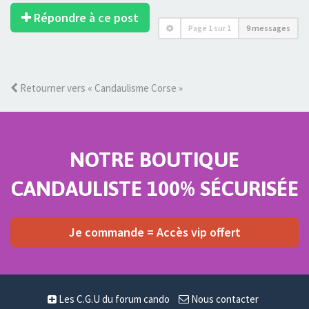
Répondre à ce post
Page
1
sur
1
9 messages
Retourner vers « Candaulisme Corse »
NOTRE BOUTIQUE
CANDAULISTE 100% SÉCURISÉE
Je commande = Accès vip offert
Les C.G.U du forum cando
Nous contacter