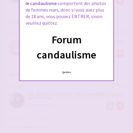
le candaulisme
comportent des photos
de femmes nues, donc si vous avez plus
-
21 sept. 2017, 15:49
#2074947
de 18 ans, vous pouvez ENTRER, sinon
plus precisemment dans le 11
veuillez quittez.
Forum
RE: RECENSEMENT DES MEMBRES LANGUE
candaulisme
par
lechatetla
-
20 oct. 2017, 20:49
#2086619
Quittez
Egalement de toulouse, 47 ans ,1.81m 80k...au plaisir
RE: RECENSEMENT DES MEMBRES LANGUE
par
Bullmousson
-
29 oct. 2017, 21:41
#2090241
Nous sommes du Tarn.