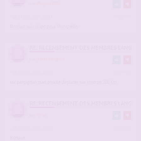
par
dhayou34000
-
14 nov. 2017, 17:14
#2096876
Bonjour suis dispo pour Montpellier
RE: RECENSEMENT DES MEMBRES LANGUE
par
jackbeauregard
-
15 nov. 2017, 18:07
#2097393
sur perpignan mais peu se deplacer sur environ 200 Km
RE: RECENSEMENT DES MEMBRES LANGUE
par
abiqur
-
02 déc. 2017, 11:05
#2103625
Bonjour