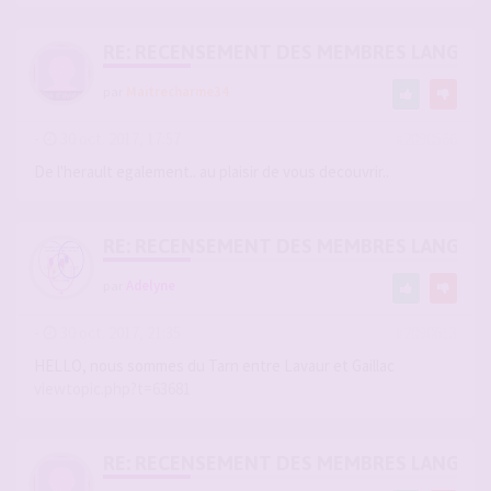
RE: RECENSEMENT DES MEMBRES LANGUE
par
Maitrecharme34
-
30 oct. 2017, 17:57
#2090566
De l'herault egalement.. au plaisir de vous decouvrir..
RE: RECENSEMENT DES MEMBRES LANGUE
par
Adelyne
-
30 oct. 2017, 21:35
#2090613
HELLO, nous sommes du Tarn entre Lavaur et Gaillac
viewtopic.php?t=63681
RE: RECENSEMENT DES MEMBRES LANGUE