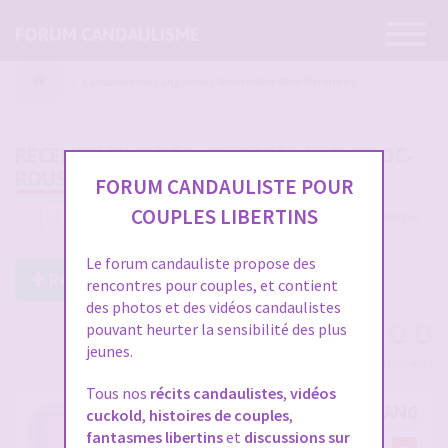
Ouvrir
FORUM CANDAULISME
la
navigatio
Candaulisme Languedoc-Roussillon-Midi-Pyrénées
RECENSEMENT DES MEMBRES LANGUEDOC-
ROUSSILLON-MIDI-PYRÉNÉES
FORUM CANDAULISTE POUR
COUPLES LIBERTINS
236 messages
1
2
3
4
5
6
…
8
Le forum candauliste propose des
Répondre à ce post
rencontres pour couples, et contient
des photos et des vidéos candaulistes
pouvant heurter la sensibilité des plus
jeunes.
Voir tous les participants
Tous nos
récits candaulistes
,
vidéos
RE: RECENSEMENT DES MEMBRES LANGUE
cuckold
,
histoires de couples
,
fantasmes libertins
et
discussions sur
par
al1134