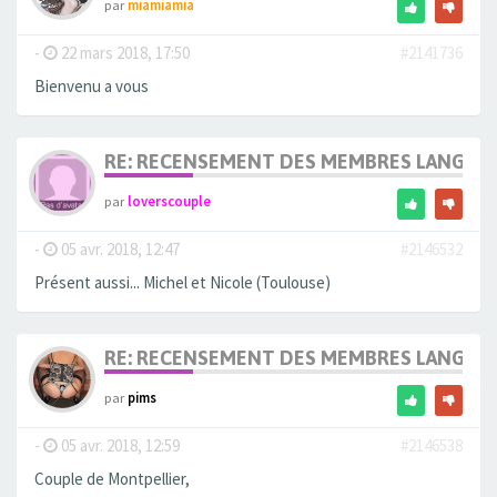
par
miamiamia
-
22 mars 2018, 17:50
#2141736
Bienvenu a vous
RE: RECENSEMENT DES MEMBRES LANGUE
par
loverscouple
-
05 avr. 2018, 12:47
#2146532
Présent aussi... Michel et Nicole (Toulouse)
RE: RECENSEMENT DES MEMBRES LANGUE
par
pims
-
05 avr. 2018, 12:59
#2146538
Couple de Montpellier,