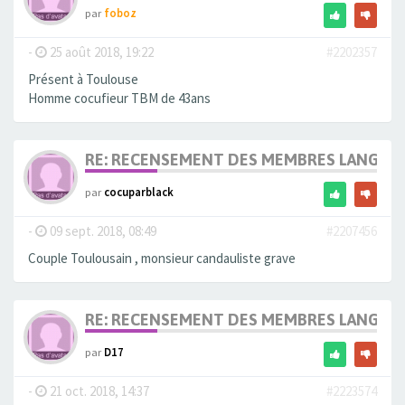
par
foboz
-
25 août 2018, 19:22
#2202357
Présent à Toulouse
Homme cocufieur TBM de 43ans
RE: RECENSEMENT DES MEMBRES LANGUE
par
cocuparblack
-
09 sept. 2018, 08:49
#2207456
Couple Toulousain , monsieur candauliste grave
RE: RECENSEMENT DES MEMBRES LANGUE
par
D17
-
21 oct. 2018, 14:37
#2223574