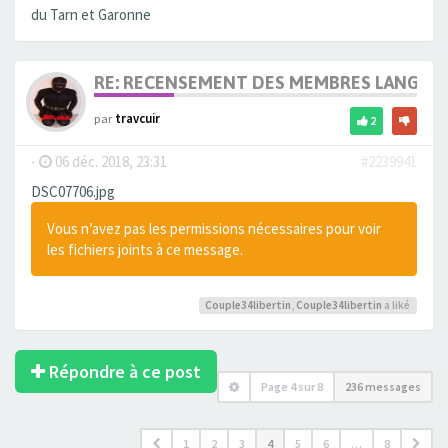
du Tarn et Garonne
RE: RECENSEMENT DES MEMBRES LANGUE
par
travcuir
2
-
06 déc. 2018, 23:31
#2239941
DSC07706.jpg
Vous n’avez pas les permissions nécessaires pour voir
les fichiers joints à ce message.
Couple34libertin
,
Couple34libertin
a liké
Répondre à ce post
Page
4
sur
8
236 messages
1
2
3
4
5
6
…
8