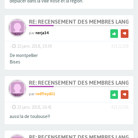
déplacer dans la Ville Rose et la région.
RE: RECENSEMENT DES MEMBRES LANGUE
par
nerja34
-
22 janv. 2018, 19:39
#2121238
De montpellier
Bises
RE: RECENSEMENT DES MEMBRES LANGUE
par
redfloyd31
-
23 janv. 2018, 16:41
#2121536
aussi la de toulouse!!
RE: RECENSEMENT DES MEMBRES LANGUE