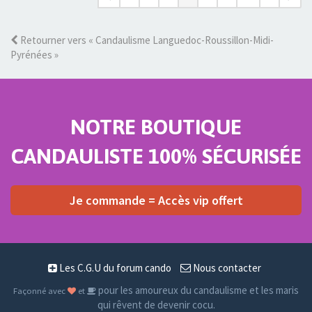
Retourner vers « Candaulisme Languedoc-Roussillon-Midi-
Pyrénées »
NOTRE BOUTIQUE
CANDAULISTE 100% SÉCURISÉE
Je commande = Accès vip offert
Les C.G.U du forum cando
Nous contacter
pour les amoureux du candaulisme et les maris
Façonné avec
et
qui rêvent de devenir cocu.