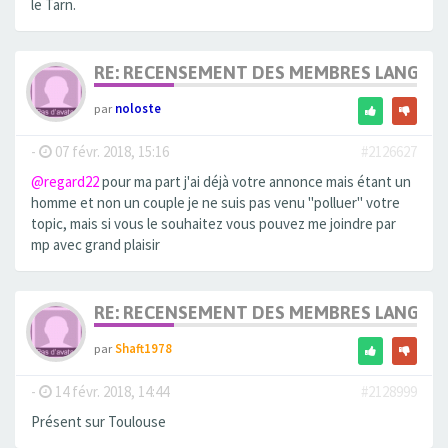
le Tarn.
RE: RECENSEMENT DES MEMBRES LANGUE
par
noloste
-
07 févr. 2018, 15:16
#2126627
@regard22
pour ma part j'ai déjà votre annonce mais étant un
homme et non un couple je ne suis pas venu "polluer" votre
topic, mais si vous le souhaitez vous pouvez me joindre par
mp avec grand plaisir
RE: RECENSEMENT DES MEMBRES LANGUE
par
Shaft1978
-
14 févr. 2018, 14:44
#2128999
Présent sur Toulouse