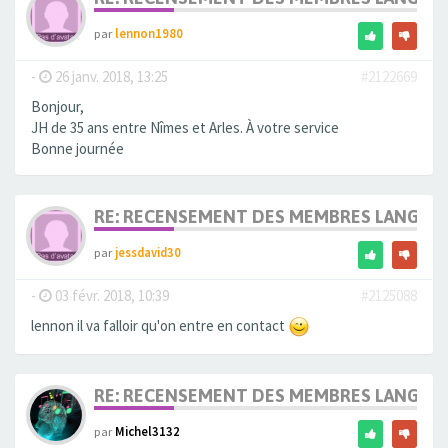
par
lennon1980
-
26 janv. 2018, 13:25
#2122669
Bonjour,
JH de 35 ans entre Nîmes et Arles. À votre service
Bonne journée
RE: RECENSEMENT DES MEMBRES LANGUE
par
jessdavid30
-
03 févr. 2018, 10:39
#2125088
lennon il va falloir qu'on entre en contact
RE: RECENSEMENT DES MEMBRES LANGUE
par
Michel3132