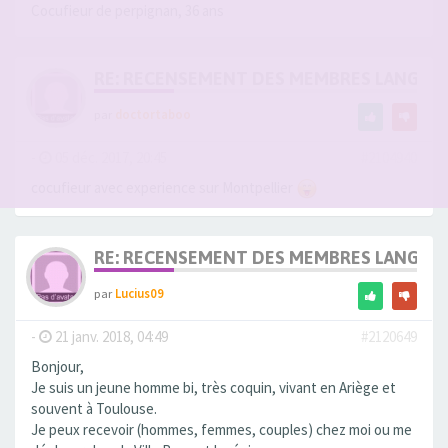
Cocufieur de perpignan, 36 ans
RE: RECENSEMENT DES MEMBRES LANGUE
par
doctortaboo
-
05 déc. 2017, 20:45
#2104940
cocufieur avec experience sur Montpellier
RE: RECENSEMENT DES MEMBRES LANGUE
par
Lucius09
-
21 janv. 2018, 04:49
#2120649
Bonjour,
Je suis un jeune homme bi, très coquin, vivant en Ariège et
souvent à Toulouse.
Je peux recevoir (hommes, femmes, couples) chez moi ou me