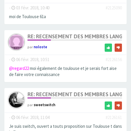
-
03 févr. 2018, 10:40
#2125090
moi de Toulouse 61a
RE: RECENSEMENT DES MEMBRES LANGUE
par
noloste
-
06 févr. 2018, 10:51
#2126156
@regard22
moi également de toulouse et je serais fort aise
de faire votre connaissance
RE: RECENSEMENT DES MEMBRES LANGUE
par
sweetswitch
-
06 févr. 2018, 11:04
#2126161
Je suis switch, ouvert a touts proposition sur Toulouse t dans