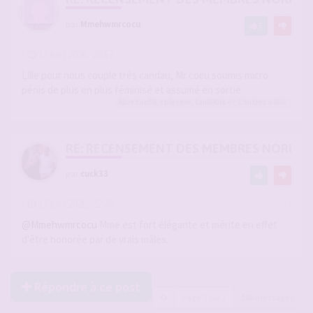
par
Mmehwmrcocu
5
-
17 juin 2026, 20:57
#2946195
Lille pour nous couple très candau, Mr cocu soumis micro
pénis de plus en plus féminisé et assumé en sortie
hbreton56
,
cplesexe
,
fan69bis
et 2
autres
a liké
RE: RECENSEMENT DES MEMBRES NORD-PA
par
cuck33
-
17 juin 2026, 22:39
#2946199
@Mmehwmrcocu
Mme est fort élégante et mérite en effet
d'être honorée par de vrais mâles.
Répondre à ce post
Page
7
sur
7
186 messages