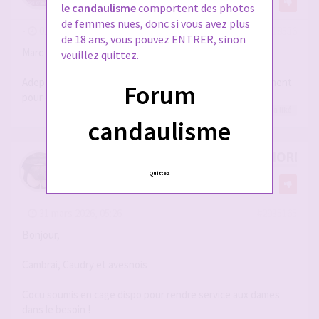
1
le candaulisme
comportent des photos
de femmes nues, donc si vous avez plus
-
01 janv. 2026, 16:15
#2918536
de 18 ans, vous pouvez ENTRER, sinon
Marc
veuillez quittez.
Adepte de doggings sur le secteur 80 62 60...dispo facilement
Forum
pour couples ou femmes....adepte de pluras aussi...
ricky60
a liké
candaulisme
RE: RECENSEMENT DES MEMBRES NORD-PA
Quittez
par
Cocusoumis59
-
31 mars 2026, 05:26
#2935165
Bonjour,
Cambrai, Caudry et avesnois
Cocu soumis en cage dispo pour rendre service aux dames
dans le besoin !