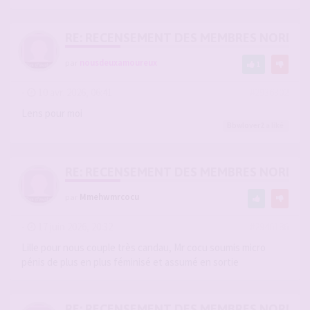
RE: RECENSEMENT DES MEMBRES NORD-PA
par
nousdeuxamoureux
1
-
10 avr. 2026, 06:41
#2936302
Lens pour moi
Bbwlover2
a liké
RE: RECENSEMENT DES MEMBRES NORD-PA
par
Mmehwmrcocu
-
17 juin 2026, 20:32
#2946186
Lille pour nous couple très candau, Mr cocu soumis micro
pénis de plus en plus féminisé et assumé en sortie
RE: RECENSEMENT DES MEMBRES NORD-PA