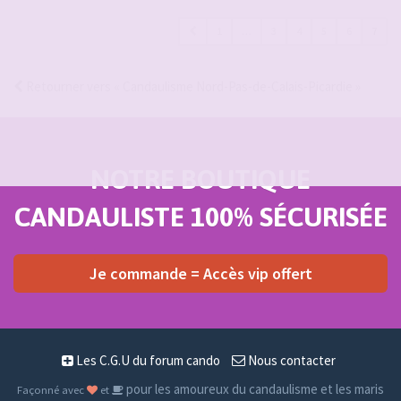
1
…
3
4
5
6
7
Retourner vers « Candaulisme Nord-Pas-de-Calais-Picardie »
NOTRE BOUTIQUE
CANDAULISTE 100% SÉCURISÉE
Je commande = Accès vip offert
Les C.G.U du forum cando
Nous contacter
pour les amoureux du candaulisme et les maris
Façonné avec
et