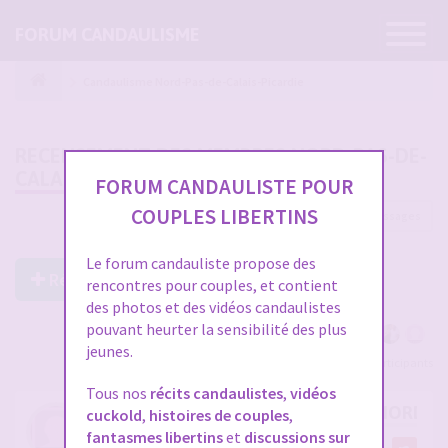
Ouvrir
FORUM CANDAULISME
la
navigatio
Candaulisme Nord-Pas-de-Calais-Picardie
RECENSEMENT DES MEMBRES NORD-PAS-DE-
CALAIS-PICARDIE
FORUM CANDAULISTE POUR
COUPLES LIBERTINS
186 messages
1
…
3
4
5
6
7
Le forum candauliste propose des
Répondre à ce post
rencontres pour couples, et contient
des photos et des vidéos candaulistes
pouvant heurter la sensibilité des plus
jeunes.
Voir tous les participants
Tous nos
récits candaulistes
,
vidéos
RE: RECENSEMENT DES MEMBRES NORD-PA
cuckold
,
histoires de couples
,
fantasmes libertins
et
discussions sur
par
Bbwlover2