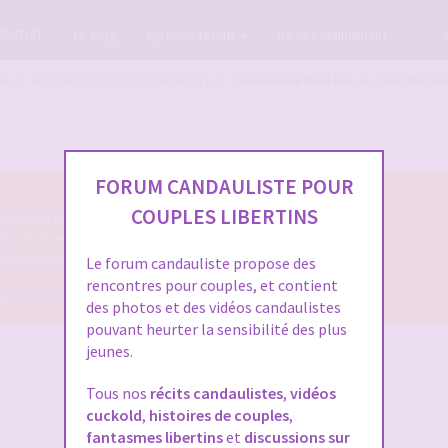
GRATUIT
Le blog
Options forum
Baisez maintenant
tes
Rencontres candaulistes en France
Candaulisme Nord-Pas-de-Calais-Picardi
FORUM CANDAULISTE POUR
COUPLES LIBERTINS
 et précis permettant de les identifier facilement.
uin ) si on espère une réponse.
 seront supprimés.
Le forum candauliste propose des
rencontres pour couples, et contient
ur
Echangiste.TV
pour faire des
rencontres libertines
des photos et des vidéos candaulistes
pouvant heurter la sensibilité des plus
jeunes.
Tous nos
récits candaulistes
,
vidéos
cuckold
,
histoires de couples
,
fantasmes libertins
et
discussions sur