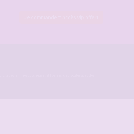
photos - Montrez vos femmes !
Aujourd’hui, 10:58
Je commande = Accès vip offert
ld, à des femmes cocufieuses et libérées, de discuter avec des