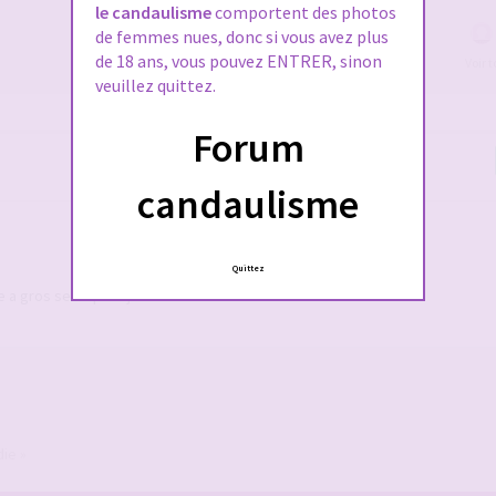
le candaulisme
comportent des photos
de femmes nues, donc si vous avez plus
de 18 ans, vous pouvez ENTRER, sinon
Voir 
veuillez quittez.
Forum
candaulisme
Quittez
gros seins pour jeux...
ie »