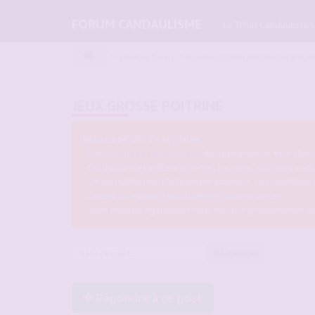
FORUM CANDAULISME
Le Tchat Candauliste 
Index du forum
Les rencontres candaulistes gratui
JEUX GROSSE POITRINE
REGLES DE CETTE SECTION :
- Les
annonces candaulistes
doivent avoir un titre clair
- On donne des détails (photos, lieu, etc, scénario coq
- On ne publie pas 10x la même annonce. Les doublons
- Quand on a trouvé son bonheur, on verrouille !
- Vous pouvez également vous inscrire gratuitement s
Rechercher
Répondre à ce post