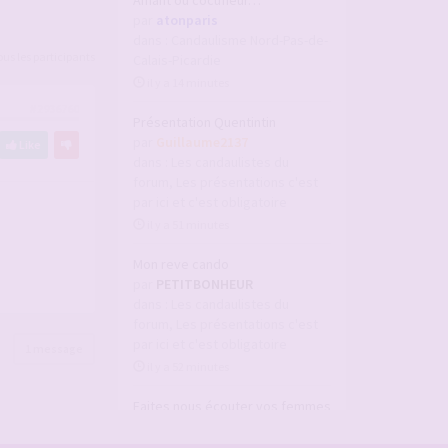
Amant ou cocufieur…
par
atonparis
dans :
Candaulisme Nord-Pas-de-
tous les participants
Calais-Picardie
il y a 14 minutes
#2936760
Présentation Quentintin
par
Guillaume2137
Like
dans :
Les candaulistes du
forum, Les présentations c'est
par ici et c'est obligatoire
il y a 51 minutes
Mon reve cando
par
PETITBONHEUR
dans :
Les candaulistes du
forum, Les présentations c'est
par ici et c'est obligatoire
1 message
il y a 52 minutes
Faites nous écouter vos femmes
par
Noursette
dans :
Vidéos candaulistes et