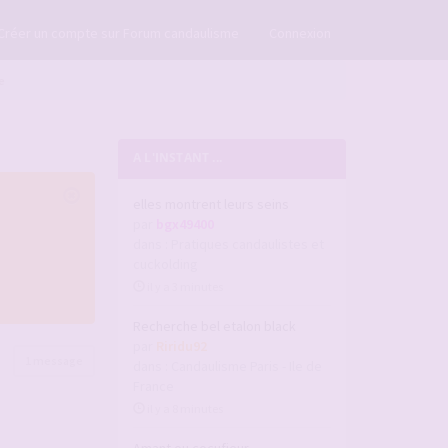
×
Créer un compte sur Forum candaulisme
Connexion
e
A L'INSTANT ...
elles montrent leurs seins
par
bgx49400
dans :
Pratiques candaulistes et
cuckolding
il y a 3 minutes
Recherche bel etalon black
par
Riridu92
1 message
dans :
Candaulisme Paris - Ile de
France
il y a 8 minutes