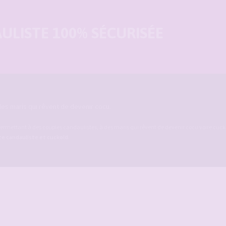
LISTE 100% SÉCURISÉE
es maris qui rêvent de devenir cocu.
ermettant à des couples candaulistes, à des maris qui rêvent de devenir cocu voire cucko
ite candauliste et cuckold
.