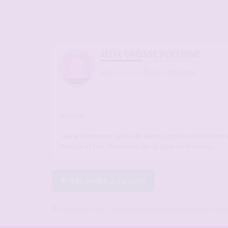
JEUX GROSSE POITRINE
par
Bbwlover2
-
13 avr. 2026, 20:56
Bonsoir
Jeune homme en quête de dames/couples dont femme a 
Adepte et très fétichisme de ce type de femmes...
Répondre à ce post
Retourner vers « Candaulisme Nord-Pas-de-Calais-Picard