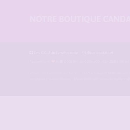
NOTRE BOUTIQUE CANDAU
Les C.G.U du forum cando
Nous contacter
pour les amoureux du candaulisme et l
Façonné avec
et
Forum-candaulisme.fr
est un forum de d'échange et de discussion p
amants et d'autres libertins. Crée en 2009 il est devenu le
meilleur s