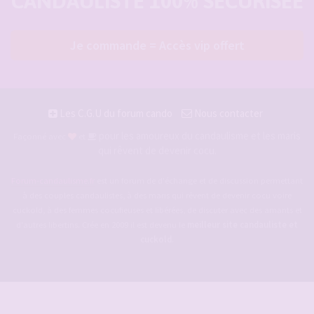
CANDAULISTE 100% SÉCURISÉE
Je commande = Accès vip offert
Les C.G.U du forum cando
Nous contacter
pour les amoureux du candaulisme et les maris
Façonné avec
et
qui rêvent de devenir cocu.
Forum-candaulisme.fr
est un forum de d'échange et de discussion permettant
à des couples candaulistes, à des maris qui rêvent de devenir cocu voire
cuckold, à des femmes cocufieuses et libérées, de discuter avec des amants et
d'autres libertins. Crée en 2009 il est devenu le
meilleur site candauliste et
cuckold
.