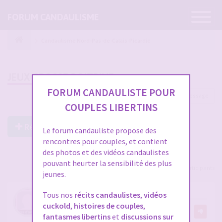
Ouvrir
FORUM CANDAULISME
la
navigatio
Candaulisme Nord-Pas-de-Calais-Picardie
JEUX GROSSE POITRINE
FORUM CANDAULISTE POUR
1 message
COUPLES LIBERTINS
Répondre à ce post
Le forum candauliste propose des
rencontres pour couples, et contient
des photos et des vidéos candaulistes
pouvant heurter la sensibilité des plus
Voir tous les participants
jeunes.
JEUX GROSSE POITRINE
Tous nos
récits candaulistes
,
vidéos
cuckold
,
histoires de couples
,
par
Bbwlover2
fantasmes libertins
et
discussions sur