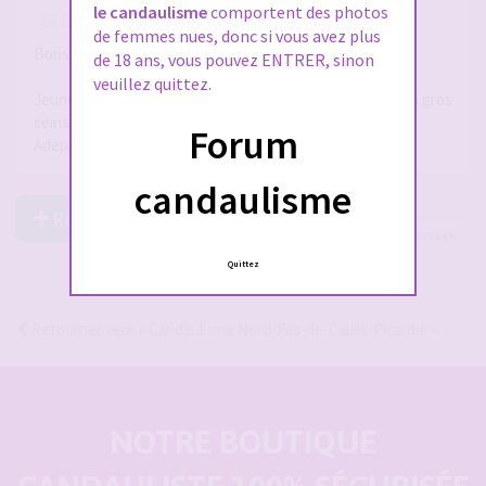
le candaulisme
comportent des photos
-
13 avr. 2026, 20:56
#2936760
de femmes nues, donc si vous avez plus
Bonsoir
de 18 ans, vous pouvez ENTRER, sinon
veuillez quittez.
Jeune homme en quête de dames/couples dont femme a gros
seins pour jeux...
Forum
Adepte et très fétichisme de ce type de femmes...
candaulisme
Répondre à ce post
Page
1
sur
1
1 message
Quittez
Retourner vers « Candaulisme Nord-Pas-de-Calais-Picardie »
NOTRE BOUTIQUE