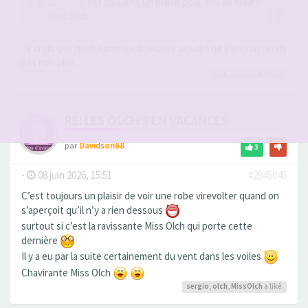
............... c'est toujours un plaisir pour moi de suivre
Miss Olch
Je crois que nous sommes quelques uns qui ne s'en masserais
pas non plus.
olch
,
MissOlch
a liké
RE: LES OLCH'S EN VACANCES
par
Davidson68
3
-
08 juin 2026, 15:51
#2945045
C’est toujours un plaisir de voir une robe virevolter quand on
s’aperçoit qu’il n’y a rien dessous
surtout si c’est la ravissante Miss Olch qui porte cette
dernière
Il y a eu par la suite certainement du vent dans les voiles
Chavirante Miss Olch
sergio
,
olch
,
MissOlch
a liké