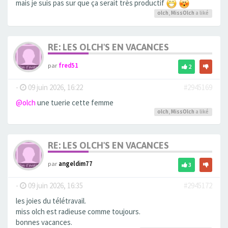
mais je suis pas sur que ça serait très productif
olch
,
MissOlch
a liké
RE: LES OLCH'S EN VACANCES
par
fred51
2
-
09 juin 2026, 16:22
#2945169
@olch
une tuerie cette femme
olch
,
MissOlch
a liké
RE: LES OLCH'S EN VACANCES
par
angeldim77
3
-
09 juin 2026, 16:35
#2945172
les joies du télétravail.
miss olch est radieuse comme toujours.
bonnes vacances.