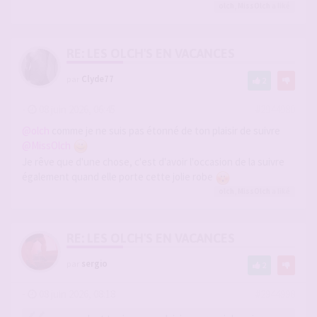
olch
,
MissOlch
a liké
RE: LES OLCH'S EN VACANCES
par
Clyde77
2
-
08 juin 2026, 06:45
#2944980
@olch
comme je ne suis pas étonné de ton plaisir de suivre
@MissOlch
Je rêve que d'une chose, c'est d'avoir l'occasion de la suivre
également quand elle porte cette jolie robe
olch
,
MissOlch
a liké
RE: LES OLCH'S EN VACANCES
par
sergio
2
-
08 juin 2026, 08:18
#2944998