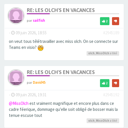
RE: LES OLCH'S EN VACANCES
par
sailfish
2
-
09 juin 2026, 18:55
#2945189
on veut tous télétravailler avec miss olch. On se connecte sur
Teams en visio?
olch
,
MissOlch
a liké
RE: LES OLCH'S EN VACANCES
par
David45
2
-
09 juin 2026, 19:31
#2945192
@MissOlch
est vraiment magnifique et encore plus dans ce
cadre féerique, dommage qu'elle soit obligé de bosser mais la
tenue escuse tout
olch
,
MissOlch
a liké