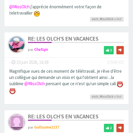
@MissOlch
j'apprécie énormément votre façon de
teletravailler
olch
,
MissOlch
a liké
RE: LES OLCH'S EN VACANCES
par
ChatLyn
2
-
10 juin 2026, 16:38
#2945303
Magnifique vues de ces moment de télétravail.. je rêve d'être
un collègue qui demande un visio et qui l'obtient ainsi ...la
sublime
@MissOlch
pensant que ce n'est qu'un simple call
olch
,
MissOlch
a liké
RE: LES OLCH'S EN VACANCES
par
Guillaume2137
2