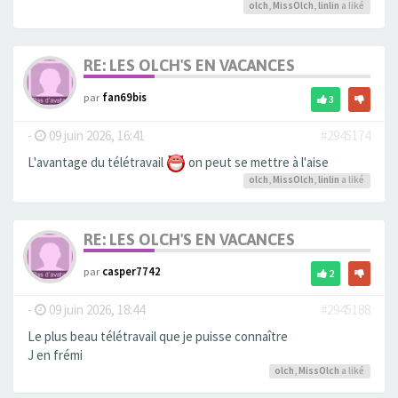
olch
,
MissOlch
,
linlin
a liké
RE: LES OLCH'S EN VACANCES
par
fan69bis
3
-
09 juin 2026, 16:41
#2945174
L'avantage du télétravail
on peut se mettre à l'aise
olch
,
MissOlch
,
linlin
a liké
RE: LES OLCH'S EN VACANCES
par
casper7742
2
-
09 juin 2026, 18:44
#2945188
Le plus beau télétravail que je puisse connaître
J en frémi
olch
,
MissOlch
a liké