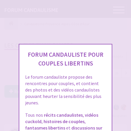
Ouvrir
FORUM CANDAULISME
la
navigatio
Candaulisme Provence-Alpes-Côte d'Azur
LES OLCH'S EN VACANCES
FORUM CANDAULISTE POUR
764 messages
COUPLES LIBERTINS
1
…
18
19
20
21
22
…
26
Le forum candauliste propose des
rencontres pour couples, et contient
des photos et des vidéos candaulistes
Répondre à ce post
pouvant heurter la sensibilité des plus
jeunes.
Tous nos
récits candaulistes
,
vidéos
Voir tous les participants
cuckold
,
histoires de couples
,
fantasmes libertins
et
discussions sur
RE: LES OLCH'S EN VACANCES