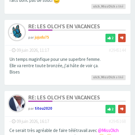
faits donc pas de souci
olch
,
MissOlch
a liké
RE: LES OLCH'S EN VACANCES
par
jujudu75
2
-
09 juin 2026, 11:17
#2945144
Un temps maginfique pour une superbre femme.
Elle va rentre toute bronzée, j'ai hâte de voir ça.
Bises
olch
,
MissOlch
a liké
RE: LES OLCH'S EN VACANCES
par
titou2020
2
-
09 juin 2026, 16:17
#2945168
Ce serait très agréable de faire télétravail avec
@MissOlch