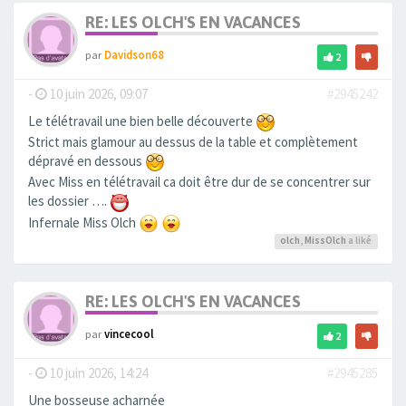
RE: LES OLCH'S EN VACANCES
par
Davidson68
2
-
10 juin 2026, 09:07
#2945242
Le télétravail une bien belle découverte
Strict mais glamour au dessus de la table et complètement
dépravé en dessous
Avec Miss en télétravail ca doit être dur de se concentrer sur
les dossier ….
Infernale Miss Olch
olch
,
MissOlch
a liké
RE: LES OLCH'S EN VACANCES
par
vincecool
2
-
10 juin 2026, 14:24
#2945285
Une bosseuse acharnée