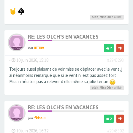
olch
,
MissOlch
a liké
RE: LES OLCH'S EN VACANCES
par
infine
2
-
10 juin 2026, 15:18
#2945293
Toujours aussi plaisant de voir miss se déplacer avec le vent ,j
ai néanmoins remarqué que si le vent n' est pas assez fort
Miss n hésites pas a relever d elle même sa jolie tenue
olch
,
MissOlch
a liké
RE: LES OLCH'S EN VACANCES
par
fkiss93
2
-
10 juin 2026, 16:32
#2945302