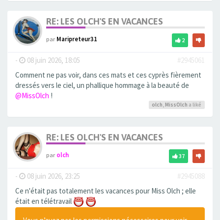
RE: LES OLCH'S EN VACANCES
par
Maripreteur31
2
-
08 juin 2026, 18:05
#2945061
Comment ne pas voir, dans ces mats et ces cyprès fièrement
dressés vers le ciel, un phallique hommage à la beauté de
@MissOlch
!
olch
,
MissOlch
a liké
RE: LES OLCH'S EN VACANCES
par
olch
37
-
08 juin 2026, 23:25
#2945088
Ce n'était pas totalement les vacances pour Miss Olch ; elle
était en télétravail