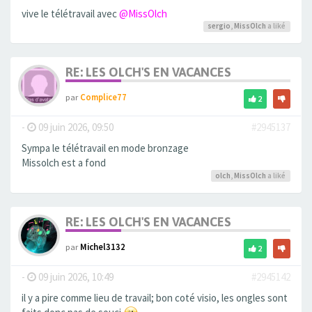
vive le télétravail avec
@MissOlch
sergio
,
MissOlch
a liké
RE: LES OLCH'S EN VACANCES
par
Complice77
2
-
09 juin 2026, 09:50
#2945137
Sympa le télétravail en mode bronzage
Missolch est a fond
olch
,
MissOlch
a liké
RE: LES OLCH'S EN VACANCES
par
Michel3132
2
-
09 juin 2026, 10:49
#2945142
il y a pire comme lieu de travail; bon coté visio, les ongles sont