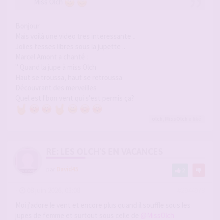
Miss Olch
Bonjour
Mais voilà une video tres interessante ..
Jolies fesses libres sous la jupette ..
Marcel Amont a chanté :
" Quand la jupe à miss Olch
Haut se troussa, haut se retroussa
Découvrant des merveilles
Quel est l'bon vent qui s'est permis ça?
olch
,
MissOlch
a liké
RE: LES OLCH'S EN VACANCES
par
David45
2
-
08 juin 2026, 03:08
#2944978
Moi j'adore le vent et encore plus quand il souffle sous les
jupes de femme et surtout sous celle de
@MissOlch