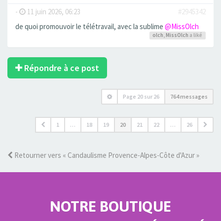
-
11 juin 2026, 06:23
#2945342
de quoi promouvoir le télétravail, avec la sublime
@MissOlch
olch
,
MissOlch
a liké
Répondre à ce post
Page
20
sur
26
764 messages
1
…
18
19
20
21
22
…
26
Retourner vers « Candaulisme Provence-Alpes-Côte d'Azur »
NOTRE BOUTIQUE