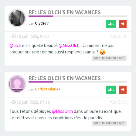
RE: LES OLCH'S EN VACANCES
par
Clyde77
2
-
10 juin 2026, 06:03
#2945221
@olch
mais quelle beauté
@MissOlch
! Comment ne pas
craquer sur une femme aussi resplendissante ?
olch
,
MissOlch
a liké
RE: LES OLCH'S EN VACANCES
par
Chriscandau44
2
-
10 juin 2026, 07:19
#2945226
Tous tétons déployés
@MissOlch
dans un bureau exotique.
Le télétravail dans ces conditions c’est le paradis
olch
,
MissOlch
a liké