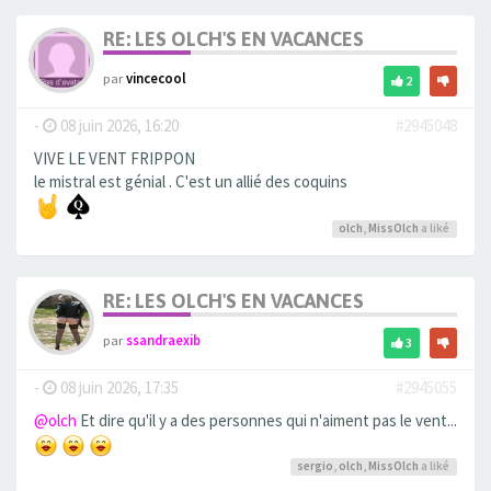
RE: LES OLCH'S EN VACANCES
par
vincecool
2
-
08 juin 2026, 16:20
#2945048
VIVE LE VENT FRIPPON
le mistral est génial . C'est un allié des coquins
olch
,
MissOlch
a liké
RE: LES OLCH'S EN VACANCES
par
ssandraexib
3
-
08 juin 2026, 17:35
#2945055
@olch
Et dire qu'il y a des personnes qui n'aiment pas le vent...
sergio
,
olch
,
MissOlch
a liké