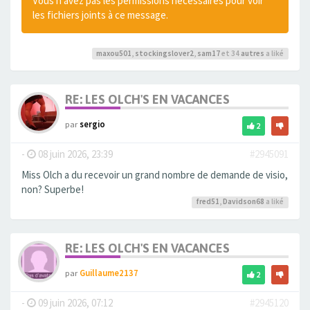
Vous n’avez pas les permissions nécessaires pour voir
les fichiers joints à ce message.
maxou501
,
stockingslover2
,
sam17
et 34
autres
a liké
RE: LES OLCH'S EN VACANCES
par
sergio
2
-
08 juin 2026, 23:39
#2945091
Miss Olch a du recevoir un grand nombre de demande de visio,
non? Superbe!
fred51
,
Davidson68
a liké
RE: LES OLCH'S EN VACANCES
par
Guillaume2137
2
-
09 juin 2026, 07:12
#2945120