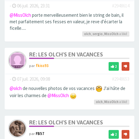
-
06 juil. 2026, 23:31
#2948614
@MissOlch
porte merveilleusement bien le string de bain, il
met parfaitement ses fesses en valeur, je reve d'écarter la
ficelle.....
olch
,
sergio
,
MissOlch
a liké
RE: LES OLCH'S EN VACANCES
par
fkiss93
2
-
07 juil. 2026, 09:08
#2948653
@olch
de nouvelles photos de vos vacances
J'ai hâte de
voir les charmes de
@MissOlch
olch
,
MissOlch
a liké
RE: LES OLCH'S EN VACANCES
par
FB57
2