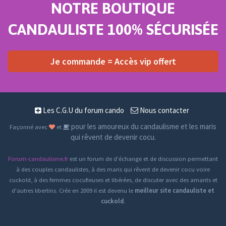
NOTRE BOUTIQUE
CANDAULISTE 100% SÉCURISÉE
Je commande = Accès vip offert
Les C.G.U du forum cando
Nous contacter
pour les amoureux du candaulisme et les maris
Façonné avec
et
qui rêvent de devenir cocu.
Forum-candaulisme.fr
est un forum de d'échange et de discussion permettant
à des couples candaulistes, à des maris qui rêvent de devenir cocu voire
cuckold, à des femmes cocufieuses et libérées, de discuter avec des amants et
d'autres libertins. Crée en 2009 il est devenu le
meilleur site candauliste et
cuckold
.