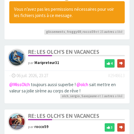
Vous n’avez pas les permissions nécessaires pour voir
les fichiers joints à ce message.
glissements
,
froggy69
,
rocco59
et 25
autres
a liké
RE: LES OLCH'S EN VACANCES
par
Maripreteur31
4
-
06 juil. 2026, 23:27
#2948613
@MissOlch
toujours aussi superbe !
@olch
sait mettre en
valeur sa jolie sirène au corps de rêve !
olch
,
sergio
,
Saxojaune
et 1
autres
a liké
RE: LES OLCH'S EN VACANCES
par
rocco59
3