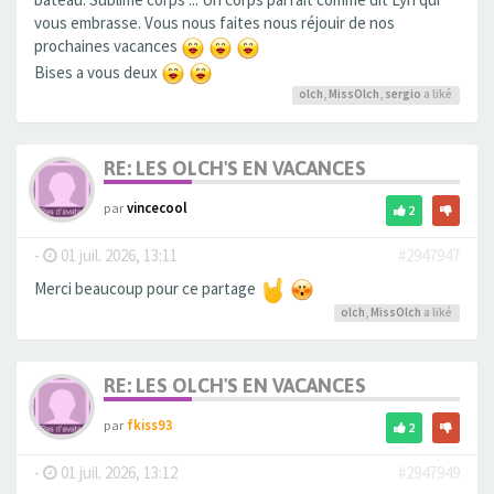
vous embrasse. Vous nous faites nous réjouir de nos
prochaines vacances
Bises a vous deux
olch
,
MissOlch
,
sergio
a liké
RE: LES OLCH'S EN VACANCES
par
vincecool
2
-
01 juil. 2026, 13:11
#2947947
Merci beaucoup pour ce partage
olch
,
MissOlch
a liké
RE: LES OLCH'S EN VACANCES
par
fkiss93
2
-
01 juil. 2026, 13:12
#2947949