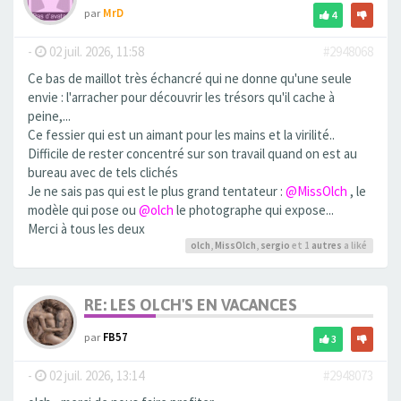
par
MrD
4
-
02 juil. 2026, 11:58
#2948068
Ce bas de maillot très échancré qui ne donne qu'une seule
envie : l'arracher pour découvrir les trésors qu'il cache à
peine,...
Ce fessier qui est un aimant pour les mains et la virilité..
Difficile de rester concentré sur son travail quand on est au
bureau avec de tels clichés
Je ne sais pas qui est le plus grand tentateur :
@MissOlch
, le
modèle qui pose ou
@olch
le photographe qui expose...
Merci à tous les deux
olch
,
MissOlch
,
sergio
et 1
autres
a liké
RE: LES OLCH'S EN VACANCES
par
FB57
3
-
02 juil. 2026, 13:14
#2948073