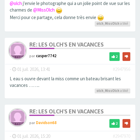
@olch
j'envie le photographe qui a un jolie point de vue sur les
charmes de
@MissOlch
Merci pour ce partage, cela donne très envie
olch
,
MissOlch
a liké
RE: LES OLCH'S EN VACANCES
par
casper7742
2
-
01 juil. 2026, 13:41
#2947956
L eau s ouvre devant la miss comme un bateau brisant les
vacances ……..
olch
,
MissOlch
a liké
RE: LES OLCH'S EN VACANCES
par
Davidson68
2
-
01 juil. 2026, 15:20
#2947970