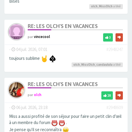
Bises
olch
,
MissOlch
a liké
RE: LES OLCH'S EN VACANCES
par
vincecool
3
-
04 juil. 2026, 07:01
#2948247
toujours sublime
olch
,
MissOlch
,
candaululu
a liké
RE: LES OLCH'S EN VACANCES
par
olch
28
-
06 juil. 2026, 23:18
#2948609
Miss a aussi profité de son séjour pour faire un petit clin d’œil
à un membre du forum
.
Je pense qu'il se reconnaîtra