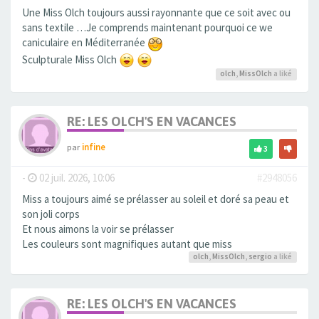
Une Miss Olch toujours aussi rayonnante que ce soit avec ou
sans textile …Je comprends maintenant pourquoi ce we
caniculaire en Méditerranée
Sculpturale Miss Olch
olch
,
MissOlch
a liké
RE: LES OLCH'S EN VACANCES
par
infine
3
-
02 juil. 2026, 10:06
#2948056
Miss a toujours aimé se prélasser au soleil et doré sa peau et
son joli corps
Et nous aimons la voir se prélasser
Les couleurs sont magnifiques autant que miss
olch
,
MissOlch
,
sergio
a liké
RE: LES OLCH'S EN VACANCES