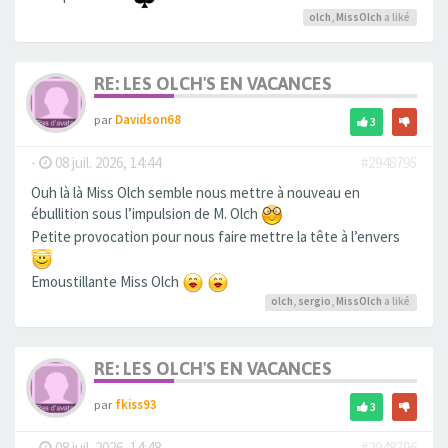
olch
,
MissOlch
a liké
RE: LES OLCH'S EN VACANCES
par
Davidson68
3
-
08 juil. 2026, 14:44
#2948795
Ouh là là Miss Olch semble nous mettre à nouveau en
ébullition sous l’impulsion de M. Olch
Petite provocation pour nous faire mettre la tête à l’envers
Emoustillante Miss Olch
olch
,
sergio
,
MissOlch
a liké
RE: LES OLCH'S EN VACANCES
par
fkiss93
3
-
08 juil. 2026, 14:48
#2948796