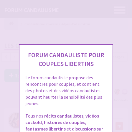
Ouvrir
FORUM CANDAULISME
la
navigatio
Candaulisme Provence-Alpes-Côte d'Azur
LES OLCH'S EN VACANCES
FORUM CANDAULISTE POUR
764 messages
1
…
21
22
23
24
25
26
COUPLES LIBERTINS
Répondre à ce post
Le forum candauliste propose des
rencontres pour couples, et contient
des photos et des vidéos candaulistes
pouvant heurter la sensibilité des plus
Voir tous les participants
jeunes.
RE: LES OLCH'S EN VACANCES
Tous nos
récits candaulistes
,
vidéos
cuckold
,
histoires de couples
,
par
olch
30
fantasmes libertins
et
discussions sur