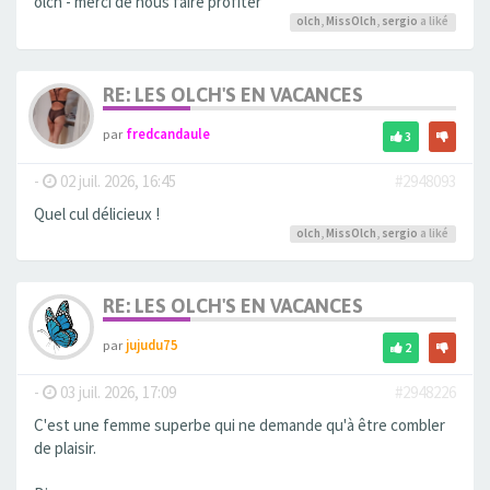
olch - merci de nous faire profiter
olch
,
MissOlch
,
sergio
a liké
RE: LES OLCH'S EN VACANCES
par
fredcandaule
3
-
02 juil. 2026, 16:45
#2948093
Quel cul délicieux !
olch
,
MissOlch
,
sergio
a liké
RE: LES OLCH'S EN VACANCES
par
jujudu75
2
-
03 juil. 2026, 17:09
#2948226
C'est une femme superbe qui ne demande qu'à être combler
de plaisir.