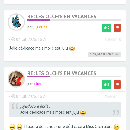
RE: LES OLCH'S EN VACANCES
par
jujudu75
2
-
07 juil. 2026, 16:21
#2948710
Jolie dédicace mais moi c'est juju
olch
,
MissOlch
a liké
RE: LES OLCH'S EN VACANCES
par
olch
3
-
07 juil. 2026, 16:27
#2948711
jujudu75 a écrit :
Jolie dédicace mais moi c'est juju
il faudra demander une dédicace à Miss Olch alors