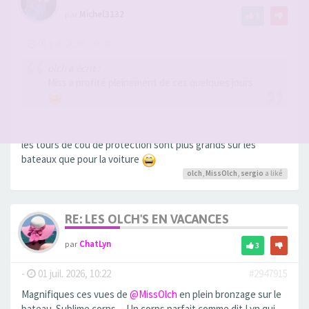
par
Michel3132
3
-
01 juil. 2026, 09:49
#2947911
olch a écrit :
Miss a profité pleinement de ces quelques jours
les tours de cou de protection sont plus grands sur les
bateaux que pour la voiture
olch
,
MissOlch
,
sergio
a liké
RE: LES OLCH'S EN VACANCES
par
ChatLyn
3
-
01 juil. 2026, 10:22
#2947915
Magnifiques ces vues de
@MissOlch
en plein bronzage sur le
bateau. Sublime corps ... Un corps parfait comme dit Lyn qui