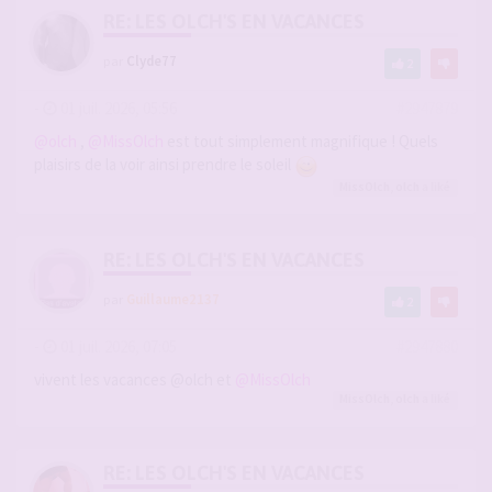
RE: LES OLCH'S EN VACANCES
par
Clyde77
2
-
01 juil. 2026, 05:56
#2947879
@olch
,
@MissOlch
est tout simplement magnifique ! Quels
plaisirs de la voir ainsi prendre le soleil
MissOlch
,
olch
a liké
RE: LES OLCH'S EN VACANCES
par
Guillaume2137
2
-
01 juil. 2026, 07:05
#2947880
vivent les vacances @olch et
@MissOlch
MissOlch
,
olch
a liké
RE: LES OLCH'S EN VACANCES