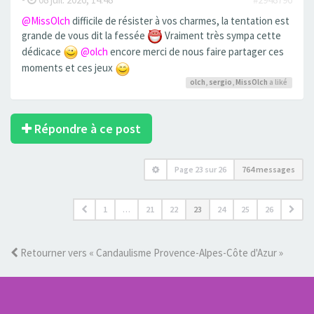
@MissOlch
difficile de résister à vos charmes, la tentation est
grande de vous dit la fessée
Vraiment très sympa cette
dédicace
@olch
encore merci de nous faire partager ces
moments et ces jeux
olch
,
sergio
,
MissOlch
a liké
Répondre à ce post
Page
23
sur
26
764 messages
1
…
21
22
23
24
25
26
Retourner vers « Candaulisme Provence-Alpes-Côte d'Azur »