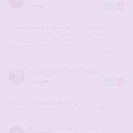
par
sergio
2
-
01 juil. 2026, 08:26
#2947892
Et nous sommes heureux de voir
@MissOlch
profiter
pleinement de ces quelques jours.
Je ne sais pas si j'ai le pied marin mais la Belle me motiverait
pour tester.
MissOlch
,
olch
a liké
RE: LES OLCH'S EN VACANCES
par
rocco59
3
-
01 juil. 2026, 09:23
#2947903
@MissOlch
est une trés belle femme
sergio
,
olch
,
MissOlch
a liké
RE: LES OLCH'S EN VACANCES