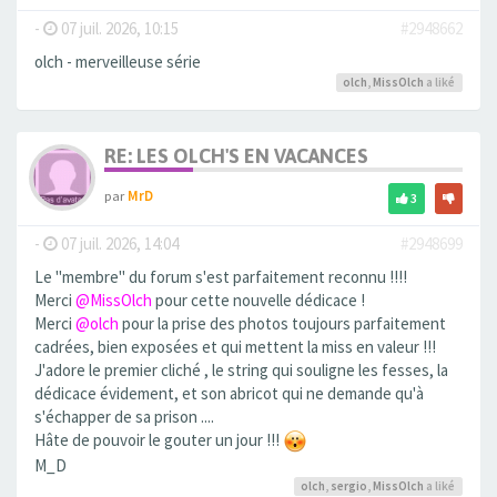
-
07 juil. 2026, 10:15
#2948662
olch - merveilleuse série
olch
,
MissOlch
a liké
RE: LES OLCH'S EN VACANCES
par
MrD
3
-
07 juil. 2026, 14:04
#2948699
Le "membre" du forum s'est parfaitement reconnu !!!!
Merci
@MissOlch
pour cette nouvelle dédicace !
Merci
@olch
pour la prise des photos toujours parfaitement
cadrées, bien exposées et qui mettent la miss en valeur !!!
J'adore le premier cliché , le string qui souligne les fesses, la
dédicace évidement, et son abricot qui ne demande qu'à
s'échapper de sa prison ....
Hâte de pouvoir le gouter un jour !!!
M_D
olch
,
sergio
,
MissOlch
a liké