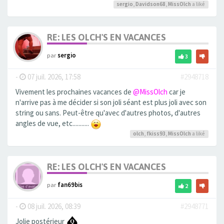
sergio
,
Davidson68
,
MissOlch
a liké
RE: LES OLCH'S EN VACANCES
par
sergio
3
-
07 juil. 2026, 17:58
#2948718
Vivement les prochaines vacances de
@MissOlch
car je
n'arrive pas à me décider si son joli séant est plus joli avec son
string ou sans. Peut-être qu'avec d'autres photos, d'autres
angles de vue, etc...........
olch
,
fkiss93
,
MissOlch
a liké
RE: LES OLCH'S EN VACANCES
par
fan69bis
2
-
08 juil. 2026, 08:39
#2948771
Jolie postérieur