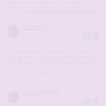
Modifié en dernier par
EstheteIDF
le 18 juin 2016, 09:58, modifié 1 fois.
Raison :
Modification du titre pour une meilleure lisibilité
KneelDown
,
CandolEast
,
Walkingonadream
et 8
autres
a liké
RE: PRÉSENTATION
par
Ipfix
1
-
12 nov. 2015, 16:45
#1846077
On avance tout doux... Elle m'a confié son type d'homme,
plutôt grand, entre 25 et 40 ans, avec de l'expérience. Elle a
passé une soirée avec des amies au restaurant puis dans un
pub il y a quelques jours,elle m'a dit ne pas avoir vu d'hommes
intéressants, il me faut être patient...
AuGaLau
a liké
RE: PRÉSENTATION
par
Ipfix
11