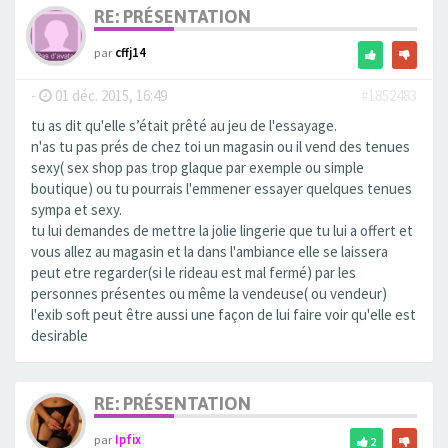
RE: PRÉSENTATION
par
cffj14
-
01 déc. 2015, 16:49
#1852483
tu as dit qu'elle s’était prêté au jeu de l'essayage.
n'as tu pas prés de chez toi un magasin ou il vend des tenues
sexy( sex shop pas trop glaque par exemple ou simple
boutique) ou tu pourrais l'emmener essayer quelques tenues
sympa et sexy.
tu lui demandes de mettre la jolie lingerie que tu lui a offert et
vous allez au magasin et la dans l'ambiance elle se laissera
peut etre regarder(si le rideau est mal fermé) par les
personnes présentes ou même la vendeuse( ou vendeur)
l'exib soft peut être aussi une façon de lui faire voir qu'elle est
desirable
RE: PRÉSENTATION
par
Ipfix
2