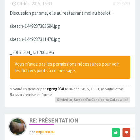
-
04 déc. 2015, 15:33
#1853493
Discussion par sms, elle au restaurant moi au boulot...
sketch-1449237383694.jpg
sketch-1449237311470.jpg
_20151204_151706.JPG
Vous n’avez pas les permissions nécessaires pour voir
les fichiers joints à ce message.
Modifié en dernier par
xgreg038
le 04 déc. 2015, 15:53, modifié 2 fois.
Raison :
remise en forme
Olivierito
,
SwedenForCandice
,
AuGaLau
a liké
RE: PRÉSENTATION
par
expercocu