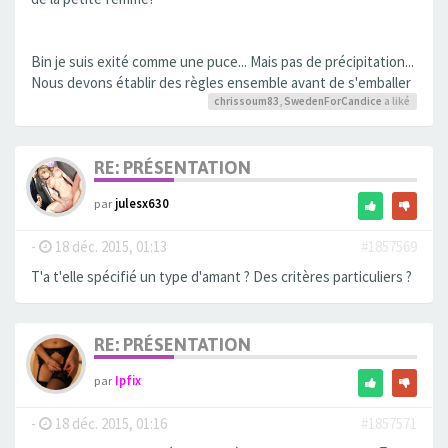
Bin je suis exité comme une puce... Mais pas de précipitation...
Nous devons établir des règles ensemble avant de s'emballer
chrissoum83
,
SwedenForCandice
a liké
RE: PRÉSENTATION
par
julesx630
-
18 déc. 2015, 01:13
#1857569
T'a t'elle spécifié un type d'amant ? Des critères particuliers ?
RE: PRÉSENTATION
par
Ipfix
-
18 déc. 2015, 01:16
#1857571