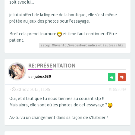
soit avec lui...
je lui ai offert de la lingerie de la boutique, elle s'est même
prêtée au jeux des photos pour l'essayage.
Bref cela prend tournure
et il me faut continuer d'être
patient.
zztop
,
Olivierito
,
SwedenForCandice
et 2
autres
a liké
RE: PRÉSENTATION
par
julesx630
-
30 nov. 2015, 11:45
#1852049
Oui, et il faut que tu nous tiennes au courant stp !!
Mais alors, elle sont où les photos de cet essayage ?
As-tu vu un changement dans sa façon de s'habiller ?