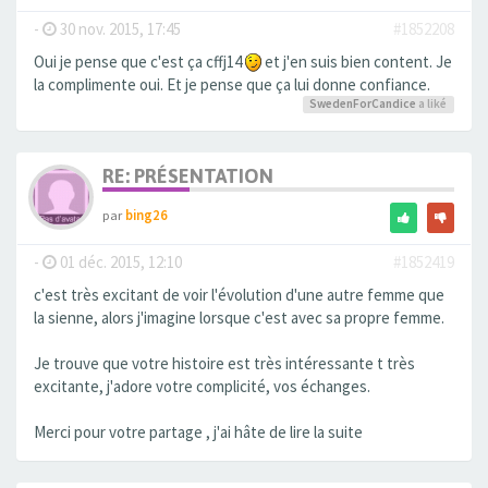
-
30 nov. 2015, 17:45
#1852208
Oui je pense que c'est ça cffj14
et j'en suis bien content. Je
la complimente oui. Et je pense que ça lui donne confiance.
SwedenForCandice
a liké
RE: PRÉSENTATION
par
bing26
-
01 déc. 2015, 12:10
#1852419
c'est très excitant de voir l'évolution d'une autre femme que
la sienne, alors j'imagine lorsque c'est avec sa propre femme.
Je trouve que votre histoire est très intéressante t très
excitante, j'adore votre complicité, vos échanges.
Merci pour votre partage , j'ai hâte de lire la suite