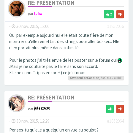
RE: PRÉSENTATION
par
Ipfix
2
-
30 nov. 2015, 12:06
#1852056
Oui par exemple aujourd'hui elle était toute fière de mon
montrer qu'elle remettait des strings pour aller bosser... Elle
n'en portait plus,même dans l'intimité...
Pour le photos j'ai très envie de les poster sur le forum oui
.Mais je ne souhaite pas le faire sans son accord.
Elle ne connaît (pas encore?) ce joli forum.
SwedenForCandice
,
AuGaLau
a liké
RE: PRÉSENTATION
par
julesx630
-
30 nov. 2015, 12:29
#1852064
Penses-tu qu'elle a quelqu'un en vue au boulot ?