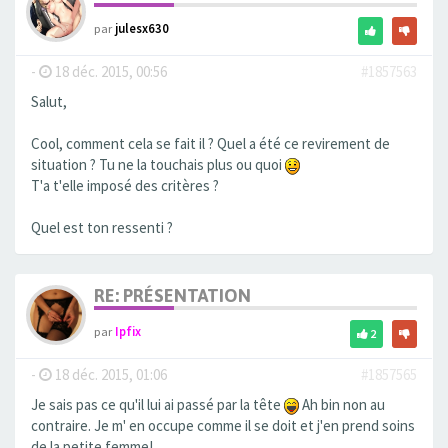
par
julesx630
-
18 déc. 2015, 00:56
#1857563
Salut,
Cool, comment cela se fait il ? Quel a été ce revirement de
situation ? Tu ne la touchais plus ou quoi
T'a t'elle imposé des critères ?
Quel est ton ressenti ?
RE: PRÉSENTATION
par
Ipfix
2
-
18 déc. 2015, 01:06
#1857565
Je sais pas ce qu'il lui ai passé par la tête
Ah bin non au
contraire. Je m' en occupe comme il se doit et j'en prend soins
de la petite femme!