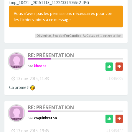
tmp_10421-_20151113_11224331406652.JPG
Vous n’avez pas les permissions nécessaires pour voir
les fichiers joints à ce message.
Olivierito
,
SwedenForCandice
,
AuGaLau
et 1
autres
a liké
RE: PRÉSENTATION
par
kheops
-
13 nov. 2015, 11:43
#1846335
Ca promet!
RE: PRÉSENTATION
par
coquinbreton
-
13 nov. 2015, 19:45
#1846477