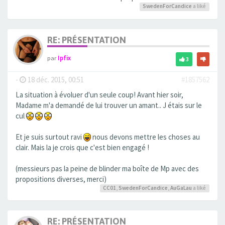
SwedenForCandice
a liké
RE: PRÉSENTATION
par
Ipfix
3
-
18 déc. 2015, 00:51
#1857562
La situation à évoluer d'un seule coup! Avant hier soir,
Madame m'a demandé de lui trouver un amant.. J étais sur le
cul
Et je suis surtout ravi
nous devons mettre les choses au
clair. Mais la je crois que c'est bien engagé !
(messieurs pas la peine de blinder ma boîte de Mp avec des
propositions diverses, merci)
CC01
,
SwedenForCandice
,
AuGaLau
a liké
RE: PRÉSENTATION