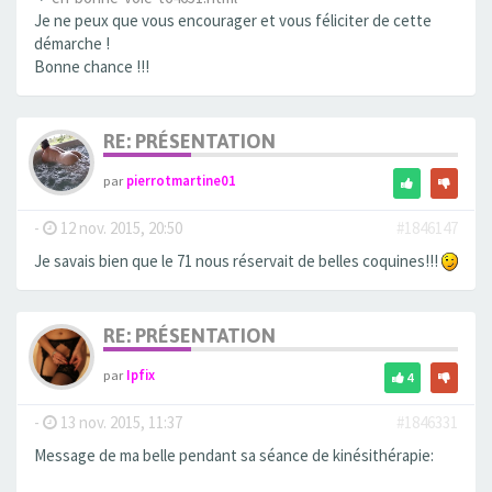
Je ne peux que vous encourager et vous féliciter de cette
démarche !
Bonne chance !!!
RE: PRÉSENTATION
par
pierrotmartine01
-
12 nov. 2015, 20:50
#1846147
Je savais bien que le 71 nous réservait de belles coquines!!!
RE: PRÉSENTATION
par
Ipfix
4
-
13 nov. 2015, 11:37
#1846331
Message de ma belle pendant sa séance de kinésithérapie: