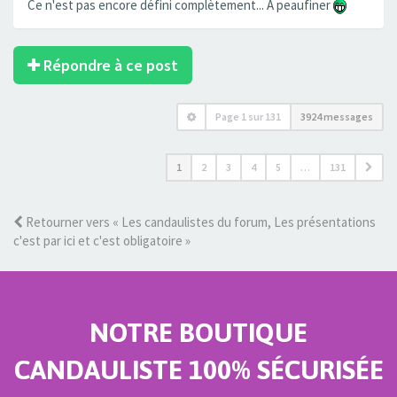
Ce n'est pas encore défini complètement... A peaufiner
Répondre à ce post
Page
1
sur
131
3924 messages
1
2
3
4
5
…
131
Retourner vers « Les candaulistes du forum, Les présentations
c'est par ici et c'est obligatoire »
NOTRE BOUTIQUE
CANDAULISTE 100% SÉCURISÉE