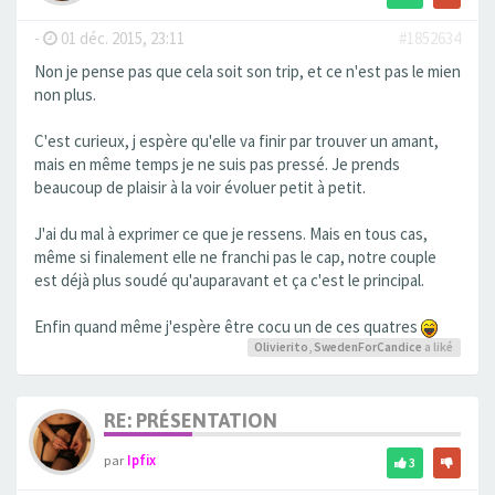
-
01 déc. 2015, 23:11
#1852634
Non je pense pas que cela soit son trip, et ce n'est pas le mien
non plus.
C'est curieux, j espère qu'elle va finir par trouver un amant,
mais en même temps je ne suis pas pressé. Je prends
beaucoup de plaisir à la voir évoluer petit à petit.
J'ai du mal à exprimer ce que je ressens. Mais en tous cas,
même si finalement elle ne franchi pas le cap, notre couple
est déjà plus soudé qu'auparavant et ça c'est le principal.
Enfin quand même j'espère être cocu un de ces quatres
Olivierito
,
SwedenForCandice
a liké
RE: PRÉSENTATION
par
Ipfix
3