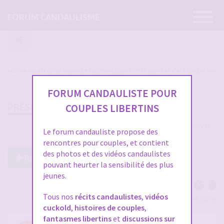
Ouvrir
FORUM CANDAULISME
la
navigatio
Les candaulistes du forum, Les présentations c'est par ici et c'est obligatoire
FORUM CANDAULISTE POUR
PRÉSENTATION DE MISS IPFIX
COUPLES LIBERTINS
3924 messages
1
2
3
4
5
…
131
Le forum candauliste propose des
rencontres pour couples, et contient
des photos et des vidéos candaulistes
Répondre à ce post
pouvant heurter la sensibilité des plus
jeunes.
Tous nos
récits candaulistes
,
vidéos
Voir tous les participants
cuckold
,
histoires de couples
,
fantasmes libertins
et
discussions sur
PRÉSENTATION DE MISS IPFIX