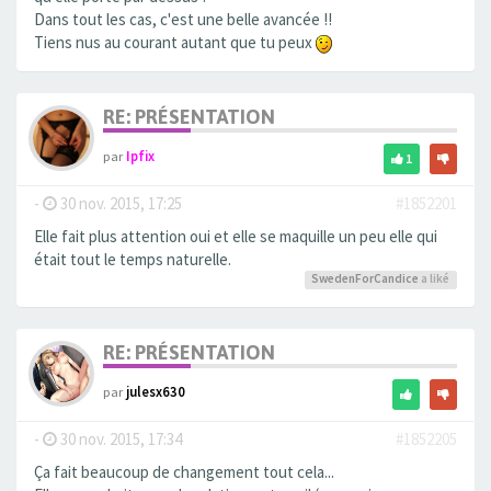
Dans tout les cas, c'est une belle avancée !!
Tiens nus au courant autant que tu peux
RE: PRÉSENTATION
par
Ipfix
1
-
30 nov. 2015, 17:25
#1852201
Elle fait plus attention oui et elle se maquille un peu elle qui
était tout le temps naturelle.
SwedenForCandice
a liké
RE: PRÉSENTATION
par
julesx630
-
30 nov. 2015, 17:34
#1852205
Ça fait beaucoup de changement tout cela...