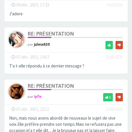
-
04 déc. 2015, 17:23
#1853503
J'adore
RE: PRÉSENTATION
par
julesx630
-
07 déc. 2015, 14:57
#1854326
T'a t-elle répondu à ce dernier message ?
RE: PRÉSENTATION
par
Ipfix
1
-
07 déc. 2015, 22:11
#1854436
Non, mais nous avons abordé de nouveaux le sujet de vive
voix.Elle préfère prendre son temps.Mais ne refusera pas une
occasion m'a t elle dit... Je la brusque pas et la laisser faire.