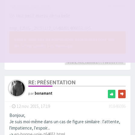
-
12 nov. 2015, 16:56
#1846079
Un tout petit aperçu de ma belle
tmp_32565-_20151112_16481031406652.JPG
Vous n’avez pas les permissions nécessaires pour voir
les fichiers joints à ce message.
ruturu
,
Mex
,
camille2
et 8
autres
a liké
RE: PRÉSENTATION
par
bonamant
-
12 nov. 2015, 17:19
#1846086
Bonjour,
Je suis moi-même dans un cas de figure similaire : l'attente,
l'impatience, l'espoir...
->
en-bonne-voie-t64651.html