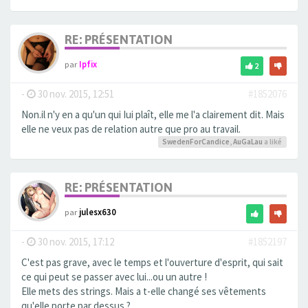
RE: PRÉSENTATION
par
Ipfix
2
-
30 nov. 2015, 12:51
#1852076
Non.il n'y en a qu'un qui Iui plaît, elle me l'a clairement dit. Mais
elle ne veux pas de relation autre que pro au travail.
SwedenForCandice
,
AuGaLau
a liké
RE: PRÉSENTATION
par
julesx630
-
30 nov. 2015, 17:12
#1852197
C'est pas grave, avec le temps et l'ouverture d'esprit, qui sait
ce qui peut se passer avec lui...ou un autre !
Elle mets des strings. Mais a t-elle changé ses vêtements
qu'elle porte par dessus ?