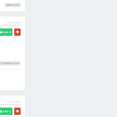
olch
a liké
#2931895
Like
4
t 1
autres
a liké
#2931898
Like
1