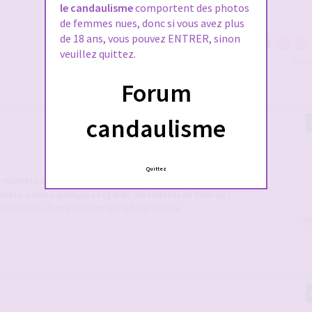
le candaulisme
comportent des photos
de femmes nues, donc si vous avez plus
de 18 ans, vous pouvez ENTRER, sinon
veuillez quittez.
Voir 
Forum
candaulisme
Quittez
e moment que j aimerais approfondir
la photo a lancé quelques regards (désintéressé bien sûr)
Olch nous fasse profiter de la belle sirène
ol