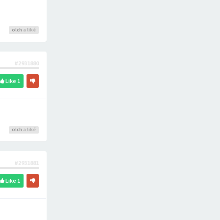
olch
a liké
#2931880
Like
1
olch
a liké
#2931881
Like
1