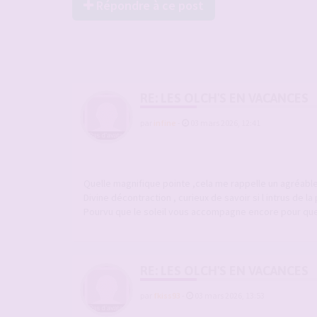
Répondre à ce post
RE: LES OLCH'S EN VACANCES
par
infine
-
03 mars 2026, 12:41
Quelle magnifique pointe ,cela me rappelle un agréabl
Divine décontraction , curieux de savoir si l intrus de 
Pourvu que le soleil vous accompagne encore pour que 
RE: LES OLCH'S EN VACANCES
par
fkiss93
-
03 mars 2026, 13:53