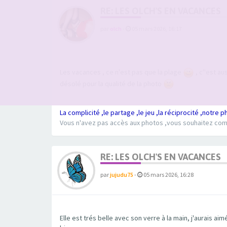
RE: LES OLCH'S EN VACANCES
par
olch
-
05 mars 2026, 16:17
Les vacances , ce n'est pas que la plage
, c''est a
désolé pour la qualité de la photo
La complicité ,le partage ,le jeu ,la réciprocité ,notre p
Vous n'avez pas accès aux photos ,vous souhaitez comm
RE: LES OLCH'S EN VACANCES
par
jujudu75
-
05 mars 2026, 16:28
Elle est trés belle avec son verre à la main, j'aurais ai