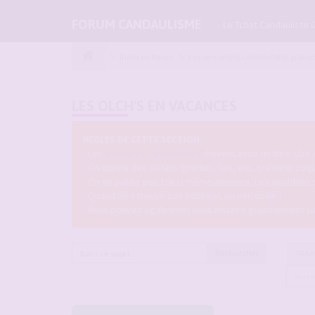
FORUM CANDAULISME
Le Tchat Candauliste 
Index du forum
Les rencontres candaulistes gratui
LES OLCH'S EN VACANCES
REGLES DE CETTE SECTION :
- Les
annonces candaulistes
doivent avoir un titre clair
- On donne des détails (photos, lieu, etc, scénario coq
- On ne publie pas 10x la même annonce. Les doublons
- Quand on a trouvé son bonheur, on verrouille !
- Vous pouvez également vous inscrire gratuitement s
Rechercher
764 
Suiv