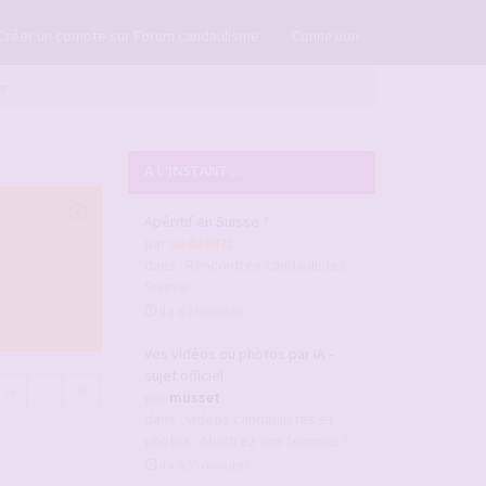
×
Créer un compte sur Forum candaulisme
Connexion
ur
A L'INSTANT ...
Apéritif en Suisse ?
par
nada6871
dans :
Rencontres candaulistes
Suisse
il y a 2 minutes
Vos vidéos ou photos par IA -
sujet officiel
16
…
26
par
musset
dans :
Vidéos candaulistes et
photos - Montrez vos femmes !
il y a 35 minutes