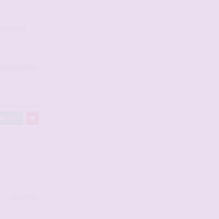
 j'espère
ch
,
sergio
a liké
#2931854
Like
1
olch
a liké