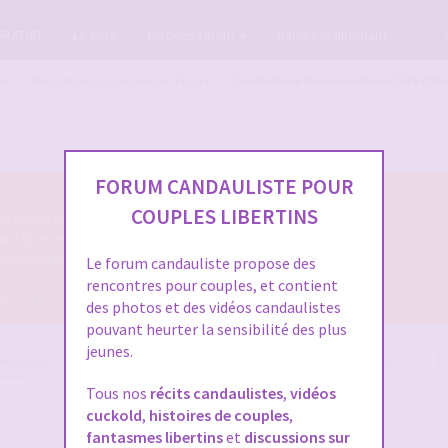
GRATUIT
Le blog
Options forum
Baisez maintenant
tes
Rencontres candaulistes en France
Candaulisme Provence-Alpes-Côte d'Az
FORUM CANDAULISTE POUR
COUPLES LIBERTINS
 et précis permettant de les identifier facilement.
uin ) si on espère une réponse.
 seront supprimés.
Le forum candauliste propose des
rencontres pour couples, et contient
ur
Echangiste.TV
pour faire des
rencontres libertines
des photos et des vidéos candaulistes
pouvant heurter la sensibilité des plus
jeunes.
messages
Page
14
sur
26
Précédente
1
…
12
13
14
15
Tous nos
récits candaulistes
,
vidéos
ante
cuckold
,
histoires de couples
,
fantasmes libertins
et
discussions sur