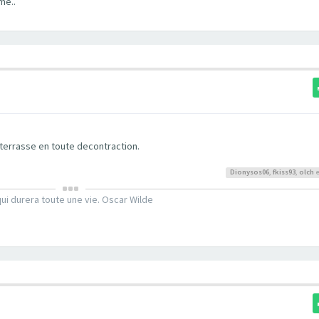
me..
terrasse en toute decontraction.
Dionysos06
,
fkiss93
,
olch
e
ui durera toute une vie. Oscar Wilde