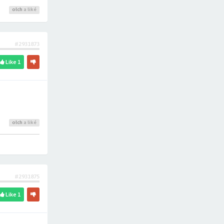
olch
a liké
#2931873
Like
1
olch
a liké
#2931875
Like
1