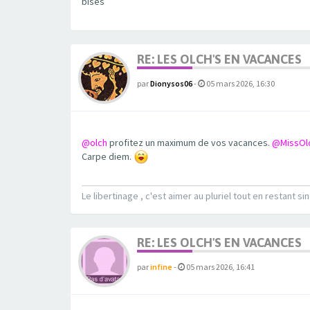
bises
RE: LES OLCH'S EN VACANCES
par
Dionysos06
-
05 mars 2026, 16:30
@olch
profitez un maximum de vos vacances.
@MissOl
Carpe diem.
Le libertinage , c'est aimer au pluriel tout en restant sin
RE: LES OLCH'S EN VACANCES
par
infine
-
05 mars 2026, 16:41