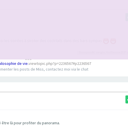
ussi les soirées à siroter des cocktails dans des bars sympas
Dionysos06
,
sergio
,
Guillaume2137
e
hilosophie de vie.
viewtopic.php?p=2236567#p2236567
enter les posts de Miss, contactez moi via le chat
mé être là pour profiter du panorama.