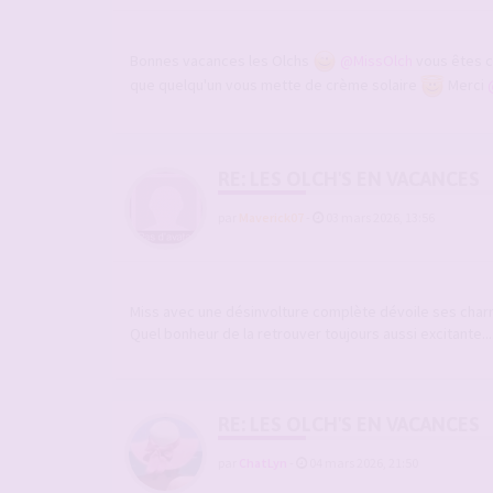
Bonnes vacances les Olchs
@MissOlch
vous êtes c
que quelqu'un vous mette de crème solaire
Merci
RE: LES OLCH'S EN VACANCES
par
Maverick07
-
03 mars 2026, 13:56
Miss avec une désinvolture complète dévoile ses char
Quel bonheur de la retrouver toujours aussi excitante....
RE: LES OLCH'S EN VACANCES
par
ChatLyn
-
04 mars 2026, 21:50