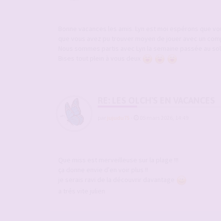
Bonne vacances les amis. Lyn est moi espérons que vo
que vous avez pu trouver moyen de jouer avec un com
Nous sommes partis avec Lyn la semaine passée au solei
Bises tout plein à vous deux
RE: LES OLCH'S EN VACANCES
par
jujudu75
-
05 mars 2026, 14:49
Que miss est merveilleuse sur la plage !!!
ça donne envie d'en voir plus !!
je serais ravi de la découvrir davantage
a trés vite julien