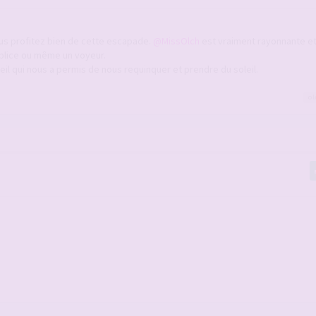
us profitez bien de cette escapade.
@MissOlch
est vraiment rayonnante et
plice ou même un voyeur.
l qui nous a permis de nous requinquer et prendre du soleil.
ol