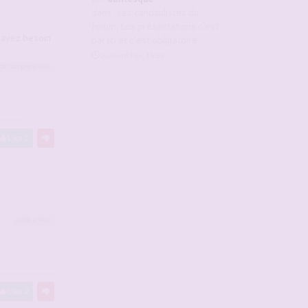
dans :
Les candaulistes du
forum, Les présentations c'est
 avez besoin
par ici et c'est obligatoire
Aujourd’hui, 15:39
ch
,
sergio
a liké
#2931497
Like
1
olch
a liké
#2931761
Like
2