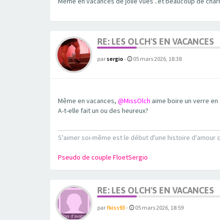
Meme en vacances de jolie vues ..et beaucoup de char
RE: LES OLCH'S EN VACANCES
par
sergio
-
05 mars 2026, 18:38
Même en vacances,
@MissOlch
aime boire un verre en 
A-t-elle fait un ou des heureux?
S'aimer soi-même est le début d'une histoire d'amour q
Pseudo de couple FloetSergio
RE: LES OLCH'S EN VACANCES
par
fkiss93
-
05 mars 2026, 18:59