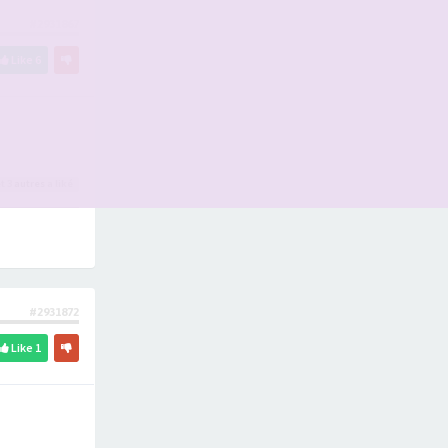
#2931867
Like
6
t 3
autres
a liké
#2931872
Like
1