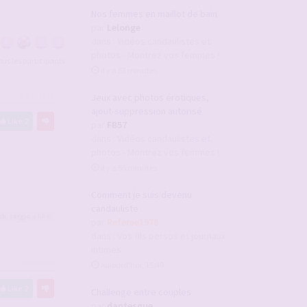
Nos femmes en maillot de bain
par
Lelonge
dans :
Vidéos candaulistes et
photos - Montrez vos femmes !
tous les participants
il y a 53 minutes
Jeux avec photos érotiques,
#2931470
ajout-suppression autorisé
Like
2
par
FB57
dans :
Vidéos candaulistes et
photos - Montrez vos femmes !
il y a 55 minutes
Comment je suis devenu
candauliste
ch
,
sergio
a liké
par
Referee1978
dans :
Vos fils persos et journaux
intimes
#2931496
Aujourd’hui, 15:49
Like
2
Challenge entre couples
par
dantesque