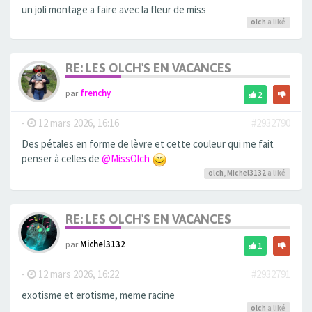
un joli montage a faire avec la fleur de miss
olch
a liké
RE: LES OLCH'S EN VACANCES
par
frenchy
2
-
12 mars 2026, 16:16
#2932790
Des pétales en forme de lèvre et cette couleur qui me fait
penser à celles de
@MissOlch
olch
,
Michel3132
a liké
RE: LES OLCH'S EN VACANCES
par
Michel3132
1
-
12 mars 2026, 16:22
#2932791
exotisme et erotisme, meme racine
olch
a liké