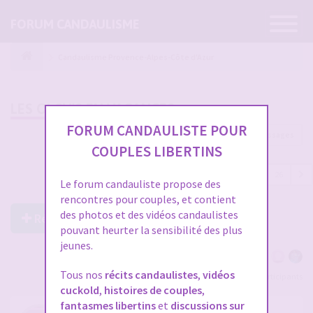
Ouvrir
FORUM CANDAULISME
la
navigatio
Candaulisme Provence-Alpes-Côte d'Azur
LES OLCH'S EN VACANCES
FORUM CANDAULISTE POUR
764 messages
COUPLES LIBERTINS
1
…
12
13
14
15
16
…
26
Le forum candauliste propose des
rencontres pour couples, et contient
des photos et des vidéos candaulistes
Répondre à ce post
pouvant heurter la sensibilité des plus
jeunes.
Tous nos
récits candaulistes
,
vidéos
Voir tous les participants
cuckold
,
histoires de couples
,
fantasmes libertins
et
discussions sur
RE: LES OLCH'S EN VACANCES