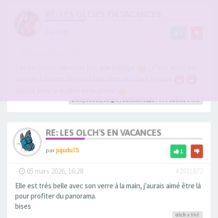
RE: LES OLCH'S EN VACANCES
par
olch
6
-
05 mars 2026, 16:17
#2931867
Les vacances , ce n'est pas que la plage
, c''est aussi les
soirées à siroter des cocktails dans des bars sympas
désolé pour la qualité de la photo
Dionysos06
,
sergio
,
Guillaume2137
et 3
autres
a liké
RE: LES OLCH'S EN VACANCES
par
jujudu75
1
-
05 mars 2026, 16:28
#2931872
Elle est trés belle avec son verre à la main, j'aurais aimé être là
pour profiter du panorama.
bises
olch
a liké