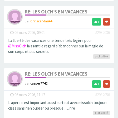
RE: LES OLCH'S EN VACANCES
par
Chriscandau44
1
-
06 mars 2026, 09:01
#2932036
La liberté des vacances une tenue très légère pour
@MissOlch
laissant le regard s’abandonner sur la magie de
son corps et ses secrets
olch
a liké
RE: LES OLCH'S EN VACANCES
par
casper7742
1
-
06 mars 2026, 11:17
#2932056
L apéro c est important aussi surtout avec missolch toujours
class sans rien oublier ou presque …..rire
olch
a liké