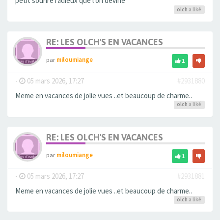
petit sourire radieux que l on devine
olch
a liké
RE: LES OLCH'S EN VACANCES
par
miloumiange
1
-
05 mars 2026, 17:27
#2931880
Meme en vacances de jolie vues ..et beaucoup de charme..
olch
a liké
RE: LES OLCH'S EN VACANCES
par
miloumiange
1
-
05 mars 2026, 17:27
#2931881
Meme en vacances de jolie vues ..et beaucoup de charme..
olch
a liké