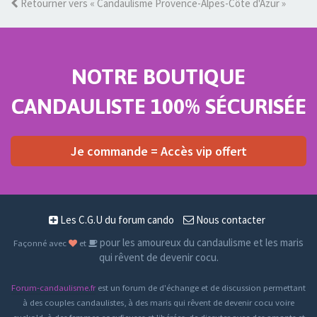
Retourner vers « Candaulisme Provence-Alpes-Côte d'Azur »
NOTRE BOUTIQUE
CANDAULISTE 100% SÉCURISÉE
Je commande = Accès vip offert
Les C.G.U du forum cando
Nous contacter
pour les amoureux du candaulisme et les maris
Façonné avec
et
qui rêvent de devenir cocu.
Forum-candaulisme.fr
est un forum de d'échange et de discussion permettant
à des couples candaulistes, à des maris qui rêvent de devenir cocu voire
cuckold, à des femmes cocufieuses et libérées, de discuter avec des amants et