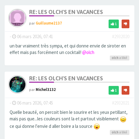
RE: LES OLCH'S EN VACANCES
par
Guillaume2137
1
-
06 mars 2026, 07:41
#2932020
un bar vraiment très sympa, et qui donne envie de siroter en
effet mais pas forcément un cocktail!
@olch
olch
a liké
RE: LES OLCH'S EN VACANCES
par
Michel3132
1
-
06 mars 2026, 07:45
#2932021
Quelle beauté, on percoit bien le sourire et les yeux petillant,
mais pas que...les couleurs sont la et partout visiblement
ce qui donne l'envie d aller boire a la source
olch
a liké