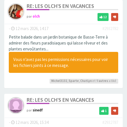
RE: LES OLCH'S EN VACANCES
par
olch
12
-
12 mars 2026, 14:17
#2932782
Petite balade dans un jardin botanique de Basse-Terre à
admirer des fleurs paradisiaques qui laisse rêveur et des
plantes envoûtantes...
Vous n’avez pas les permissions nécessaires pour voir
les fichiers joints à ce message.
Michel3132
,
Sparte
,
ChatLyn
et 9
autres
a liké
RE: LES OLCH'S EN VACANCES
par
sinedf
1
-
12 mars 2026, 15:34
#2932787