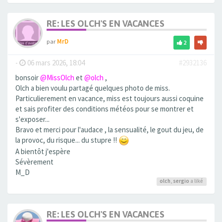
RE: LES OLCH'S EN VACANCES
par
MrD
2
-
06 mars 2026, 18:04
#2932136
bonsoir
@MissOlch
et
@olch
,
Olch a bien voulu partagé quelques photo de miss.
Particulierement en vacance, miss est toujours aussi coquine
et sais profiter des conditions météos pour se montrer et
s'exposer...
Bravo et merci pour l'audace , la sensualité, le gout du jeu, de
la provoc, du risque... du stupre !!
A bientôt j'espère
Sévèrement
M_D
olch
,
sergio
a liké
RE: LES OLCH'S EN VACANCES