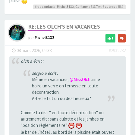
plaisir
fredcandaule
,
Michel3132
,
Guillaume2137
et 6
autres
a liké
RE: LES OLCH'S EN VACANCES
par
Michel3132
1
-
08 mars 2026, 09:38
#2932282
olch a écrit :
sergio a écrit :
Même en vacances,
@MissOlch
aime
boire un verre en terrasse en toute
decontraction.
A-t-elle fait un ou des heureux?
Comme tu dis : " en toute décontraction" ou
autrement dit : sans culotte et les jambes en
"position réglementaire"
le bar de l’hôtel , au bord de la piscine était ouvert