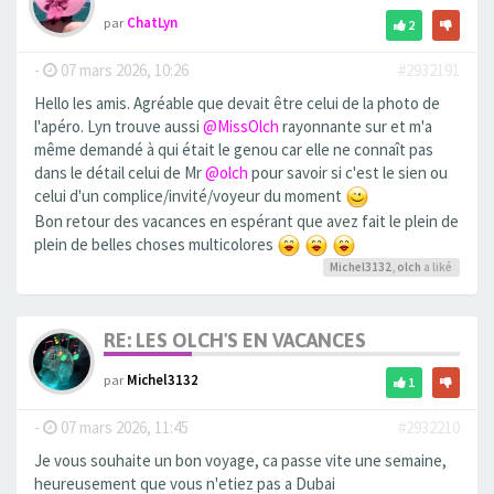
par
ChatLyn
2
-
07 mars 2026, 10:26
#2932191
Hello les amis. Agréable que devait être celui de la photo de
l'apéro. Lyn trouve aussi
@MissOlch
rayonnante sur et m'a
même demandé à qui était le genou car elle ne connaît pas
dans le détail celui de Mr
@olch
pour savoir si c'est le sien ou
celui d'un complice/invité/voyeur du moment
Bon retour des vacances en espérant que avez fait le plein de
plein de belles choses multicolores
Michel3132
,
olch
a liké
RE: LES OLCH'S EN VACANCES
par
Michel3132
1
-
07 mars 2026, 11:45
#2932210
Je vous souhaite un bon voyage, ca passe vite une semaine,
heureusement que vous n'etiez pas a Dubai