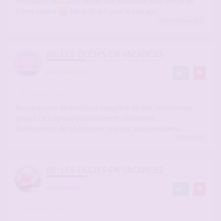
exemple si vous avez besoin que quelqu'un vous mette de
crème solaire
Merci
@olch
pour le partage.
olch
,
sergio
a liké
RE: LES OLCH'S EN VACANCES
par
Maverick07
1
-
03 mars 2026, 13:56
#2931497
Miss avec une désinvolture complète dévoile ses charmes
devant ce baigneur probablement désorienté.....
Quel bonheur de la retrouver toujours aussi excitante......
olch
a liké
RE: LES OLCH'S EN VACANCES
par
ChatLyn
2
-
04 mars 2026, 21:50
#2931761