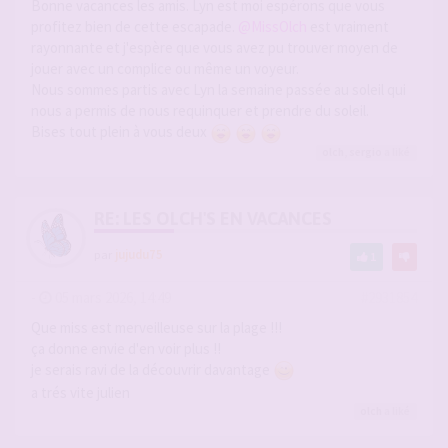
Bonne vacances les amis. Lyn est moi espérons que vous
profitez bien de cette escapade.
@MissOlch
est vraiment
rayonnante et j'espère que vous avez pu trouver moyen de
jouer avec un complice ou même un voyeur.
Nous sommes partis avec Lyn la semaine passée au soleil qui
nous a permis de nous requinquer et prendre du soleil.
Bises tout plein à vous deux
olch
,
sergio
a liké
RE: LES OLCH'S EN VACANCES
par
jujudu75
1
-
05 mars 2026, 14:49
#2931854
Que miss est merveilleuse sur la plage !!!
ça donne envie d'en voir plus !!
je serais ravi de la découvrir davantage
a trés vite julien
olch
a liké