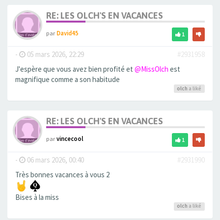
RE: LES OLCH'S EN VACANCES
par
David45
1
-
05 mars 2026, 22:29
#2931958
J'espère que vous avez bien profité et
@MissOlch
est
magnifique comme a son habitude
olch
a liké
RE: LES OLCH'S EN VACANCES
par
vincecool
1
-
06 mars 2026, 00:40
#2931990
Très bonnes vacances à vous 2
Bises à la miss
olch
a liké