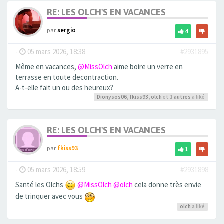
RE: LES OLCH'S EN VACANCES
par
sergio
4
-
05 mars 2026, 18:38
#2931895
Même en vacances,
@MissOlch
aime boire un verre en
terrasse en toute decontraction.
A-t-elle fait un ou des heureux?
Dionysos06
,
fkiss93
,
olch
et 1
autres
a liké
RE: LES OLCH'S EN VACANCES
par
fkiss93
1
-
05 mars 2026, 18:59
#2931898
Santé les Olchs
@MissOlch
@olch
cela donne très envie
de trinquer avec vous
olch
a liké