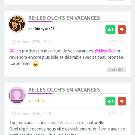
RE: LES OLCH'S EN VACANCES
par
Dionysos06
1
-
05 mars 2026, 16:30
#2931873
@olch
profitez un maximum de vos vacances.
@MissOlch
en
reviendra encore plus jolie et désirable avec sa peau bronzée.
Carpe diem.
olch
a liké
RE: LES OLCH'S EN VACANCES
par
infine
1
-
05 mars 2026, 16:41
#2931875
Toujours aussi audacieuse et ravissante , naturelle
Quel régal ,revenez nous vite et visiblement en forme avec ce