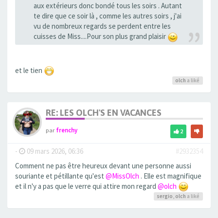
aux extérieurs donc bondé tous les soirs . Autant
te dire que ce soir là , comme les autres soirs , j'ai
vu de nombreux regards se perdent entre les
cuisses de Miss....Pour son plus grand plaisir
et le tien
olch
a liké
RE: LES OLCH'S EN VACANCES
par
frenchy
2
-
09 mars 2026, 06:36
#2932354
Comment ne pas être heureux devant une personne aussi
souriante et pétillante qu'est
@MissOlch
. Elle est magnifique
et il n'y a pas que le verre qui attire mon regard
@olch
sergio
,
olch
a liké