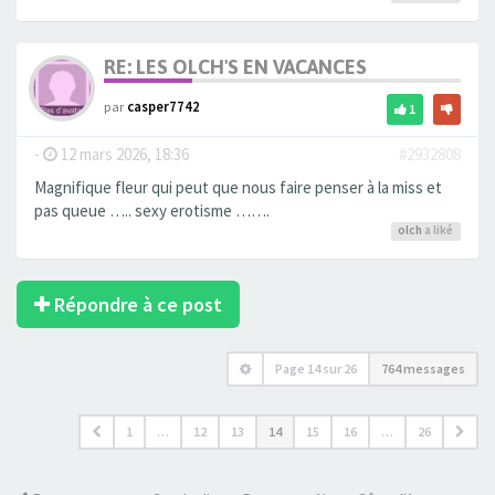
RE: LES OLCH'S EN VACANCES
par
casper7742
1
-
12 mars 2026, 18:36
#2932808
Magnifique fleur qui peut que nous faire penser à la miss et
pas queue ….. sexy erotisme …….
olch
a liké
Répondre à ce post
Page
14
sur
26
764 messages
1
…
12
13
14
15
16
…
26