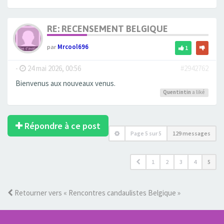
RE: RECENSEMENT BELGIQUE
par
Mrcool696
1
-
24 mai 2026, 00:56
#2942762
Bienvenus aux nouveaux venus.
Quentintin
a liké
Répondre à ce post
Page
5
sur
5
129 messages
1
2
3
4
5
Retourner vers « Rencontres candaulistes Belgique »