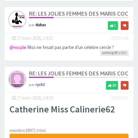
RE: LES JOLIES FEMMES DES MARIS COCUS
par
dubas
1
-
17 mars 2026, 14:15
#2933346
@nscple
Miss ne fesait pas partie d'un celebre cercle ?
unimog68
a liké
RE: LES JOLIES FEMMES DES MARIS COCUS
par
rych2
29
-
17 mars 2026, 14:19
#2933347
Catherine Miss Calinerie62
membre38971.html