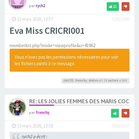
par
rych2
21
-
15 mars 2026, 13:57
#2933096
Eva Miss CRICRI001
memberlist.php?mode=viewprofile&u=41962
Vous n’avez pas les permissions nécessaires pour voir
les fichiers joints à ce message.
slut35
,
frenchy
,
dubas
et 18
autres
a liké
RE: LES JOLIES FEMMES DES MARIS COCUS
par
frenchy
-
15 mars 2026, 13:58
#2933097
rych2 a écrit :