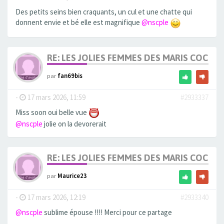
Des petits seins bien craquants, un cul et une chatte qui
donnent envie et bé elle est magnifique
@nscple
RE: LES JOLIES FEMMES DES MARIS COCUS
par
fan69bis
-
17 mars 2026, 11:59
#2933337
Miss soon oui belle vue
@nscple
jolie on la devorerait
RE: LES JOLIES FEMMES DES MARIS COCUS
par
Maurice23
-
17 mars 2026, 12:19
#2933340
@nscple
sublime épouse !!!! Merci pour ce partage