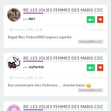
RE: LES JOLIES FEMMES DES MARIS COCUS
par
FB57
1
-
15 mars 2026, 10:45
#2933086
Magali Miss Pedroo0000 toujours superbe
Pedroo0000
a liké
RE: LES JOLIES FEMMES DES MARIS COCUS
par
styfler026
1
-
15 mars 2026, 11:10
#2933089
Bon anniversaire miss Pedroooo….. énorme baiser
Pedroo0000
a liké
RE: LES JOLIES FEMMES DES MARIS COCUS