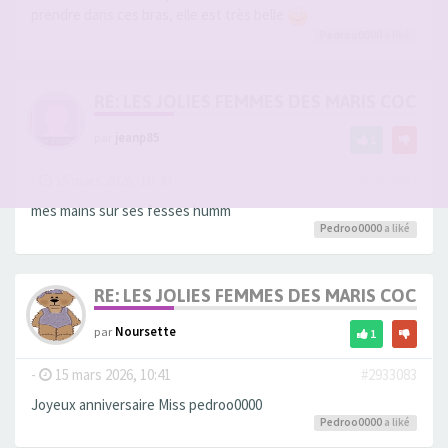
prendre dans ces bras, elle est très belle
Pedroo0000
a liké
RE: LES JOLIES FEMMES DES MARIS COCUS
par
jeanp85
1
-
15 mars 2026, 10:40
#2933082
mes mains sur ses fesses humm
Pedroo0000
a liké
RE: LES JOLIES FEMMES DES MARIS COCUS
par
Noursette
1
-
15 mars 2026, 10:41
#2933083
Joyeux anniversaire Miss pedroo0000
Pedroo0000
a liké