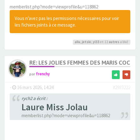
memberlist.php?mode=viewprofile&u=118862
Vous n’avez pas les permissions nécessaires pour voir
les fichiers joints à ce message.
allu
,
jetski
,
yl33
et 12
autres
a liké
RE: LES JOLIES FEMMES DES MARIS COCUS
par
frenchy
-
16 mars 2026, 14:24
#2933222
rych2 a écrit :
Laure Miss Jolau
memberlist.php?mode=viewprofile&u=118862