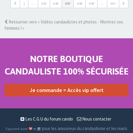
1
…
645
646
647
648
649
…
667
Retourner vers « Vidéos candaulistes et photos - Montrez vos
femmes ! »
NOTRE BOUTIQUE
CANDAULISTE 100% SÉCURISÉE
Je commande = Accès vip offert
Les C.G.U du forum cando
Nous contacter
pour les amoureux du candaulisme et les maris
Façonné avec
et