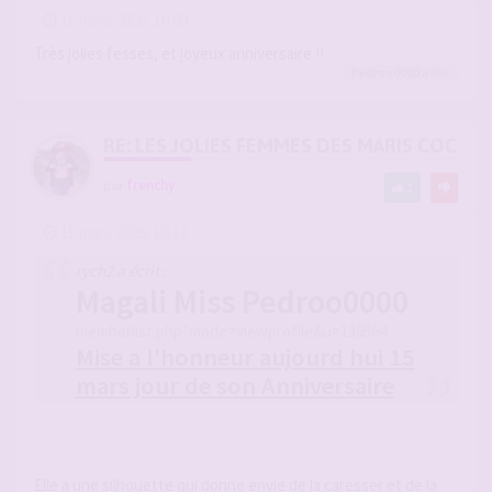
-
15 mars 2026, 10:00
#2933073
Très jolies fesses, et joyeux anniversaire !!
Pedroo0000
a liké
RE: LES JOLIES FEMMES DES MARIS COCUS
par
frenchy
1
-
15 mars 2026, 10:12
#2933081
rych2 a écrit :
Magali Miss Pedroo0000
memberlist.php?mode=viewprofile&u=139564
Mise a l'honneur aujourd hui 15
mars jour de son Anniversaire
Elle a une silhouette qui donne envie de la caresser et de la