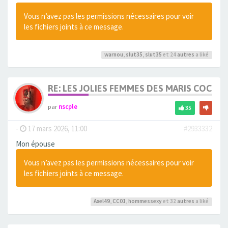
Vous n’avez pas les permissions nécessaires pour voir
les fichiers joints à ce message.
warnou
,
slut35
,
slut35
et 24
autres
a liké
RE: LES JOLIES FEMMES DES MARIS COCUS
par
nscple
35
-
17 mars 2026, 11:00
#2933332
Mon épouse
Vous n’avez pas les permissions nécessaires pour voir
les fichiers joints à ce message.
Axel49
,
CC01
,
hommessexy
et 32
autres
a liké