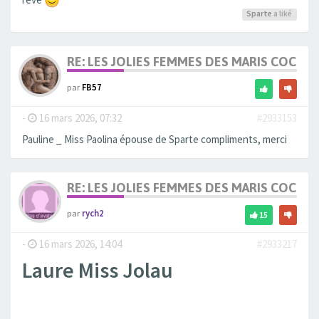
Sparte
a liké
RE: LES JOLIES FEMMES DES MARIS COCUS
par
FB57
-
16 mars 2026, 07:32
#2933153
Pauline _ Miss Paolina épouse de Sparte compliments, merci
RE: LES JOLIES FEMMES DES MARIS COCUS
par
rych2
15
-
16 mars 2026, 14:04
#2933217
Laure Miss Jolau