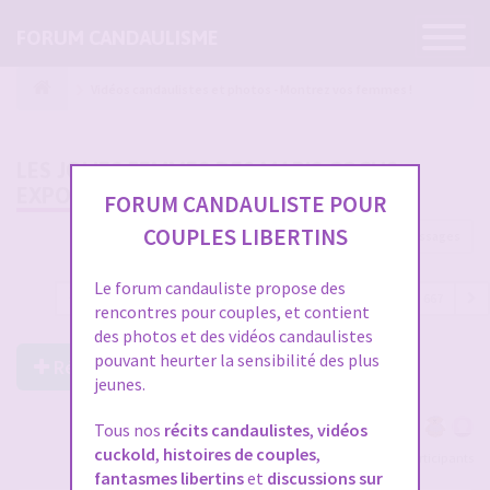
Ouvrir
FORUM CANDAULISME
la
navigatio
Vidéos candaulistes et photos - Montrez vos femmes !
LES JOLIES FEMMES DES MARIS COCUS
EXPOSÉES PAR L'ANIMATEUR
FORUM CANDAULISTE POUR
COUPLES LIBERTINS
19993 messages
Le forum candauliste propose des
1
…
645
646
647
648
649
…
667
rencontres pour couples, et contient
des photos et des vidéos candaulistes
pouvant heurter la sensibilité des plus
Répondre à ce post
jeunes.
Tous nos
récits candaulistes
,
vidéos
cuckold
,
histoires de couples
,
Voir tous les participants
fantasmes libertins
et
discussions sur