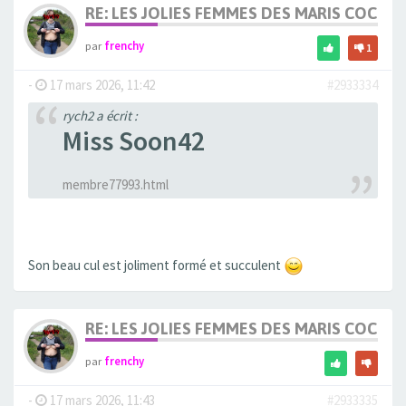
RE: LES JOLIES FEMMES DES MARIS COCUS
par
frenchy
1
-
17 mars 2026, 11:42
#2933334
rych2 a écrit :
Miss Soon42
membre77993.html
Son beau cul est joliment formé et succulent
RE: LES JOLIES FEMMES DES MARIS COCUS
par
frenchy
-
17 mars 2026, 11:43
#2933335