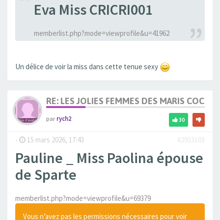
Eva Miss CRICRI001
memberlist.php?mode=viewprofile&u=41962
Un délice de voir la miss dans cette tenue sexy
RE: LES JOLIES FEMMES DES MARIS COCUS
par
rych2
30
-
15 mars 2026, 17:43
#2933103
Pauline _ Miss Paolina épouse
de Sparte
memberlist.php?mode=viewprofile&u=69379
Vous n’avez pas les permissions nécessaires pour voir