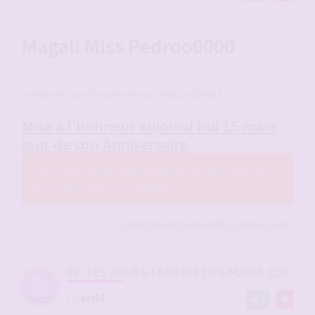
-
15 mars 2026, 09:56
#2933071
Magali Miss Pedroo0000
memberlist.php?mode=viewprofile&u=139564
Mise a l'honneur aujourd hui 15 mars
jour de son Anniversaire
Vous n’avez pas les permissions nécessaires pour voir
les fichiers joints à ce message.
slut35
,
Sparte
,
Pedroo0000
et 41
autres
a liké
RE: LES JOLIES FEMMES DES MARIS COCUS
par
pat58
1