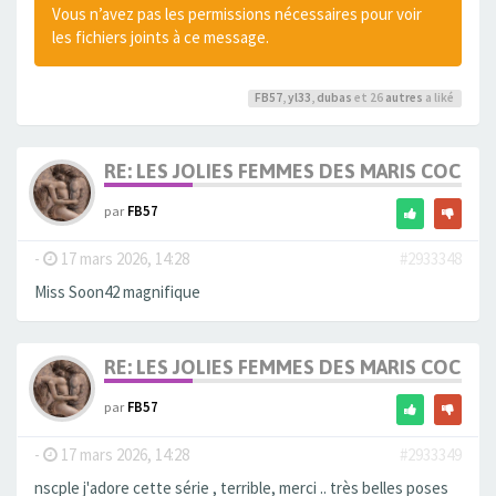
Vous n’avez pas les permissions nécessaires pour voir
les fichiers joints à ce message.
FB57
,
yl33
,
dubas
et 26
autres
a liké
RE: LES JOLIES FEMMES DES MARIS COCUS
par
FB57
-
17 mars 2026, 14:28
#2933348
Miss Soon42 magnifique
RE: LES JOLIES FEMMES DES MARIS COCUS
par
FB57
-
17 mars 2026, 14:28
#2933349
nscple j'adore cette série , terrible, merci .. très belles poses