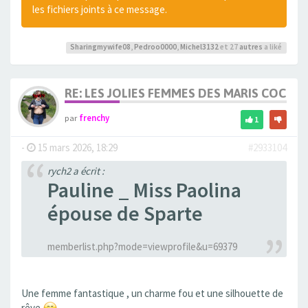
les fichiers joints à ce message.
Sharingmywife08
,
Pedroo0000
,
Michel3132
et 27
autres
a liké
RE: LES JOLIES FEMMES DES MARIS COCUS
par
frenchy
1
-
15 mars 2026, 18:29
#2933104
rych2 a écrit :
Pauline _ Miss Paolina
épouse de Sparte
memberlist.php?mode=viewprofile&u=69379
Une femme fantastique , un charme fou et une silhouette de
rêve