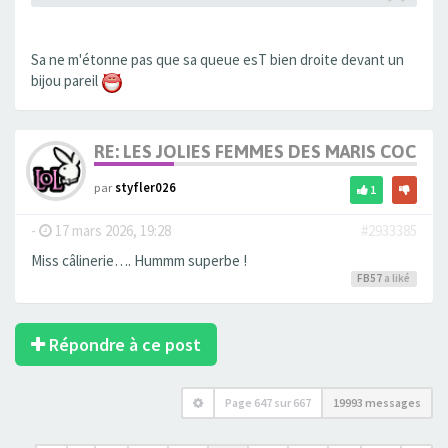
Sa ne m'étonne pas que sa queue esT bien droite devant un
bijou pareil
RE: LES JOLIES FEMMES DES MARIS COCUS
par
styfler026
1
-
17 mars 2026, 19:28
#2933385
Miss câlinerie…. Hummm superbe !
FB57
a liké
Répondre à ce post
Page
647
sur
667
19993 messages