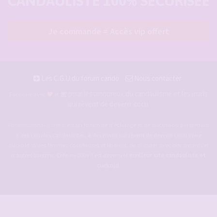
CANDAULISTE 100% SÉCURISÉE
Je commande = Accès vip offert
Les C.G.U du forum cando
Nous contacter
pour les amoureux du candaulisme et les maris
Façonné avec
et
qui rêvent de devenir cocu.
Forum-candaulisme.fr
est un forum de d'échange et de discussion permettant
à des couples candaulistes, à des maris qui rêvent de devenir cocu voire
cuckold, à des femmes cocufieuses et libérées, de discuter avec des amants et
d'autres libertins. Crée en 2009 il est devenu le
meilleur site candauliste et
cuckold
.