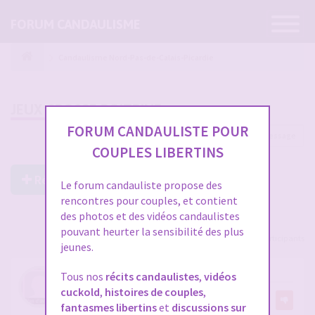
Ouvrir
FORUM CANDAULISME
la
navigatio
Candaulisme Nord-Pas-de-Calais-Picardie
JEUX GROSSE POITRINE
FORUM CANDAULISTE POUR
1 message
COUPLES LIBERTINS
Répondre à ce post
Le forum candauliste propose des
rencontres pour couples, et contient
des photos et des vidéos candaulistes
pouvant heurter la sensibilité des plus
Voir tous les participants
jeunes.
JEUX GROSSE POITRINE
Tous nos
récits candaulistes
,
vidéos
cuckold
,
histoires de couples
,
par
Bbwlover2
fantasmes libertins
et
discussions sur