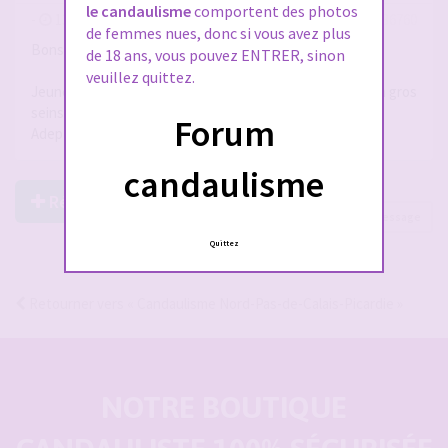
le candaulisme
comportent des photos
-
13 avr. 2026, 20:56
#2936760
de femmes nues, donc si vous avez plus
Bonsoir
de 18 ans, vous pouvez ENTRER, sinon
veuillez quittez.
Jeune homme en quête de dames/couples dont femme a gros
seins pour jeux...
Forum
Adepte et très fétichisme de ce type de femmes...
candaulisme
Répondre à ce post
Page
1
sur
1
1 message
Quittez
Retourner vers « Candaulisme Nord-Pas-de-Calais-Picardie »
NOTRE BOUTIQUE