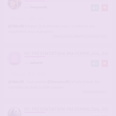
par
Dionysos06
4
-
02 sept. 2025, 14:12
#2897003
@Nikko83
bonjour. Que devenez-vous ? La miss et ses
coquineries nous manquent
PhilLing
,
Yourii
,
nulnul44
et 1
autres
a liké
RE: PRÉSENTATION :MA FEMME,26A,..GOU
par
nulnul44
1
-
02 sept. 2025, 18:24
#2897091
@Nikko83
, tout comme
@Dionysos06
j'ai hate d'avoir des
nouvelles de votre si belle coquine
Dionysos06
a liké
RE: PRÉSENTATION :MA FEMME,26A,..GOU