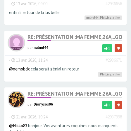
-
13 avr. 2026, 09:00
#2936656
enfin lr retour de la lus belle
nulnul44
,
PhilLing
a liké
RE: PRÉSENTATION :MA FEMME,26A,..GOU
par
nulnul44
1
-
13 avr. 2026, 11:24
#2936671
@nemobdx
cela serait génial un retour
PhilLing
a liké
RE: PRÉSENTATION :MA FEMME,26A,..GOU
par
Dionysos06
1
-
21 avr. 2026, 10:24
#2937998
@Nikko83
bonjour. Vos aventures coquines nous manquent.