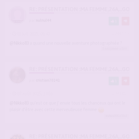
RE: PRÉSENTATION :MA FEMME,26A,..GOU
par
nulnul44
1
-
01 juil. 2025, 06:43
#2887718
@Nikko83
a quand une nouvelle aventure photographiée ?
Saxojaune
a liké
RE: PRÉSENTATION :MA FEMME,26A,..GOU
par
cristian70241
1
-
07 août 2025, 14:56
#2893022
@Nikko83
qu'est ce que j' envie tous les chanceux qui ont le
plaisir d'être avec cette merveulleuse femme
nulnul44
a liké
RE: PRÉSENTATION :MA FEMME,26A,..GOU