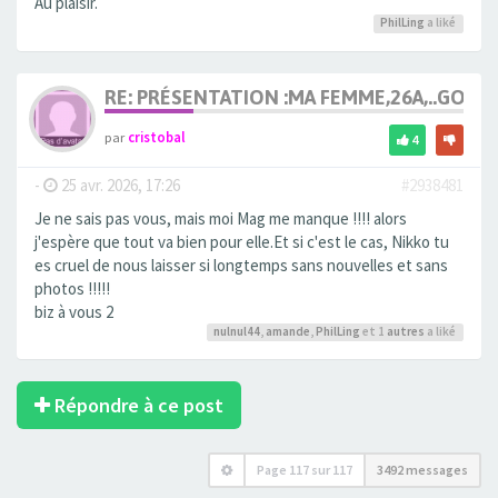
Au plaisir.
PhilLing
a liké
RE: PRÉSENTATION :MA FEMME,26A,..GOU
par
cristobal
4
-
25 avr. 2026, 17:26
#2938481
Je ne sais pas vous, mais moi Mag me manque !!!! alors
j'espère que tout va bien pour elle.Et si c'est le cas, Nikko tu
es cruel de nous laisser si longtemps sans nouvelles et sans
photos !!!!!
biz à vous 2
nulnul44
,
amande
,
PhilLing
et 1
autres
a liké
Répondre à ce post
Page
117
sur
117
3492 messages