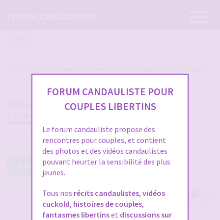
Ouvrir
FORUM CANDAULISME
la
navigatio
Les candaulistes du forum, Les présentations c'est par ici et c'est obligatoire
FORUM CANDAULISTE POUR
PRÉSENTATION :MA
COUPLES LIBERTINS
FEMME,26A,..GOURMANDE DU VAR
Le forum candauliste propose des
3492 messages
1
…
113
114
115
116
117
rencontres pour couples, et contient
des photos et des vidéos candaulistes
pouvant heurter la sensibilité des plus
Répondre à ce post
jeunes.
Tous nos
récits candaulistes
,
vidéos
cuckold
,
histoires de couples
,
Voir tous les participants
fantasmes libertins
et
discussions sur