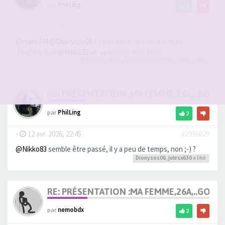
par
PhilLing
4
-
18 janv. 2026, 00:17
#2922679
@nulnul44
@Dionysos06
Et moi donc : presque 9 mois.
J'espère que
@Nikko83
et sa femme vont bien.
Saxojaune
,
Dionysos06
,
Clyde77
et 1
autres
a liké
RE: PRÉSENTATION :MA FEMME,26A,..GOU
par
PhilLing
2
-
12 avr. 2026, 22:45
#2936629
@Nikko83
semble être passé, il y a peu de temps, non ;-) ?
Dionysos06
,
julesx630
a liké
RE: PRÉSENTATION :MA FEMME,26A,..GOU
par
nemobdx
2