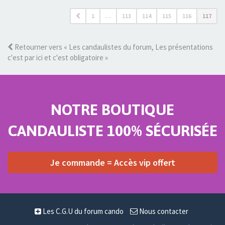
1
…
113
114
115
116
117
Retourner vers « Les candaulistes du forum, Les présentations
c'est par ici et c'est obligatoire »
NOTRE BOUTIQUE
CANDAULISTE 100% SÉCURISÉE
Je commande = Accès vip offert
Les C.G.U du forum cando
Nous contacter