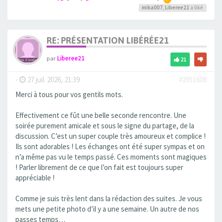
mika007
,
Liberee21
a liké
RE: PRÉSENTATION LIBÉRÉE21
par
Liberee21
21
-
27 juil. 2026, 21:39
#2951608
Merci à tous pour vos gentils mots.
Effectivement ce fût une belle seconde rencontre. Une
soirée purement amicale et sous le signe du partage, de la
discussion. C’est un super couple très amoureux et complice !
Ils sont adorables ! Les échanges ont été super sympas et on
n’a même pas vu le temps passé. Ces moments sont magiques
! Parler librement de ce que l’on fait est toujours super
appréciable !
Comme je suis très lent dans la rédaction des suites. Je vous
mets une petite photo d’il y a une semaine. Un autre de nos
passes temps…