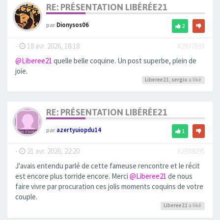
RE: PRÉSENTATION LIBÉRÉE21
par
Dionysos06
2
-
18 avr. 2026, 18:18
#2937593
@Liberee21
quelle belle coquine. Un post superbe, plein de
joie.
Liberee21
,
sergio
a liké
RE: PRÉSENTATION LIBÉRÉE21
par
azertyuiopdu14
1
-
21 avr. 2026, 22:20
#2938095
J'avais entendu parlé de cette fameuse rencontre et le récit
est encore plus torride encore. Merci
@Liberee21
de nous
faire vivre par procuration ces jolis moments coquins de votre
couple.
Liberee21
a liké