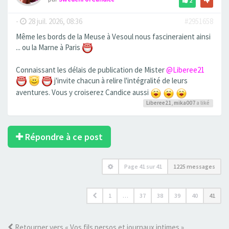
2
-
28 juil. 2026, 08:36
#2951658
Même les bords de la Meuse à Vesoul nous fascineraient ainsi
... ou la Marne à Paris
Connaissant les délais de publication de Mister
@Liberee21
j'invite chacun à relire l'intégralité de leurs
aventures. Vous y croiserez Candice aussi
Liberee21
,
mika007
a liké
Répondre à ce post
Page
41
sur
41
1225 messages
1
…
37
38
39
40
41
Retourner vers « Vos fils persos et journaux intimes »