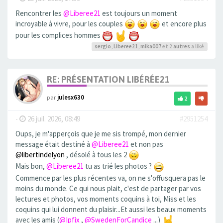
Rencontrer les
@Liberee21
est toujours un moment
incroyable à vivre, pour les couples
et encore plus
pour les complices hommes
sergio
,
Liberee21
,
mika007
et 2
autres
a liké
RE: PRÉSENTATION LIBÉRÉE21
par
julesx630
2
-
26 juil. 2026, 08:49
#2951254
Oups, je m'apperçois que je me sis trompé, mon dernier
message était destiné à
@Liberee21
et non pas
@libertindelyon
, désolé à tous les 2
Mais bon,
@Liberee21
tu as trié les photos ?
Commence par les plus récentes va, on ne s'offusquera pas le
moins du monde. Ce qui nous plait, c'est de partager par vos
lectures et photos, vos moments coquins à toi, Miss et les
coquins qui lui donnent du plaisir...Et aussi les beaux moments
avec les amis (
@Ipfix
,
@SwedenForCandice
...)