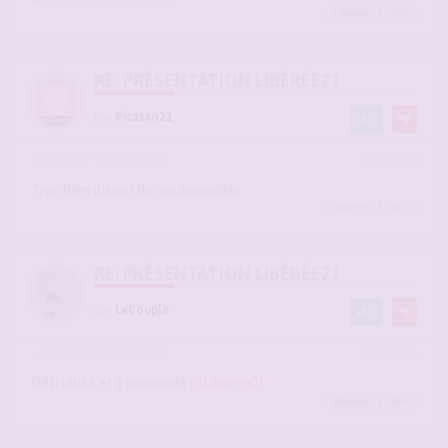
Liberee21
a liké
RE: PRÉSENTATION LIBÉRÉE21
par
Picasso21
1
-
12 avr. 2026, 18:14
#2936594
Trop bien d’avoir de vos nouvelles
Liberee21
a liké
RE: PRÉSENTATION LIBÉRÉE21
par
LeCouple
1
-
12 avr. 2026, 18:43
#2936596
Délicieuse et gourmande
@Liberee21
Liberee21
a liké