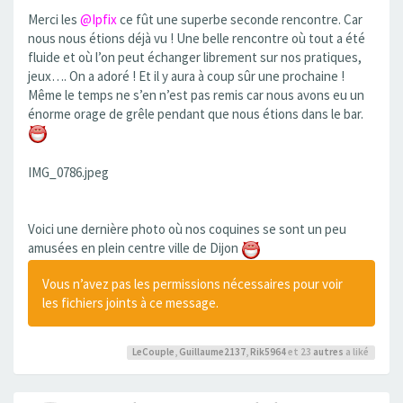
Merci les
@Ipfix
ce fût une superbe seconde rencontre. Car
nous nous étions déjà vu ! Une belle rencontre où tout a été
fluide et où l’on peut échanger librement sur nos pratiques,
jeux…. On a adoré ! Et il y aura à coup sûr une prochaine !
Même le temps ne s’en n’est pas remis car nous avons eu un
énorme orage de grêle pendant que nous étions dans le bar.
IMG_0786.jpeg
Voici une dernière photo où nos coquines se sont un peu
amusées en plein centre ville de Dijon
Vous n’avez pas les permissions nécessaires pour voir
les fichiers joints à ce message.
LeCouple
,
Guillaume2137
,
Rik5964
et 23
autres
a liké