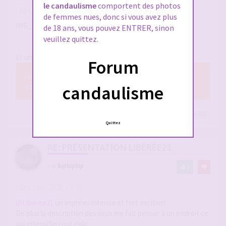
le candaulisme
comportent des photos
-
12 avr. 2026, 17:31
#2936588
de femmes nues, donc si vous avez plus
IMG_7453.jpeg
de 18 ans, vous pouvez ENTRER, sinon
veuillez quittez.
Et une petite photo pour agrémenter…
Forum
Vous n’avez pas les permissions nécessaires pour voir
les fichiers joints à ce message.
candaulisme
mika007
,
Lecoquinou7
,
cplelanceetlau
et 43
autres
a liké
Quittez
RE: PRÉSENTATION LIBÉRÉE21
par
bipbipbip
1
-
12 avr. 2026, 17:37
#2936589
@Liberee21
un imprévu intense et fort excitant
De plus la description des lieux me fait penser à un endroit ce
qui intensifie tout cela