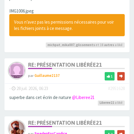
IMG1006.jpeg
Vous n’avez pas les permissions nécessaires pour voir
les fichiers joints à ce message.
michpat
,
mika007
,
glissements
et 18
autres
a liké
RE: PRÉSENTATION LIBÉRÉE21
par
Guillaume2137
1
-
28 juil. 2026, 06:23
#2951628
superbe dans cet écrin de nature
@Liberee21
Liberee21
a liké
RE: PRÉSENTATION LIBÉRÉE21
par
SwedenForCandice