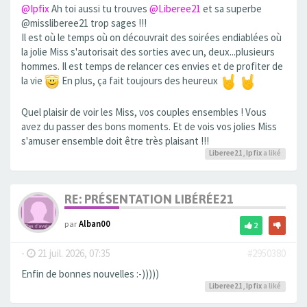
@Ipfix
Ah toi aussi tu trouves
@Liberee21
et sa superbe
@missliberee21 trop sages !!!
Il est où le temps où on découvrait des soirées endiablées où
la jolie Miss s'autorisait des sorties avec un, deux...plusieurs
hommes. Il est temps de relancer ces envies et de profiter de
la vie
En plus, ça fait toujours des heureux
Quel plaisir de voir les Miss, vos couples ensembles ! Vous
avez du passer des bons moments. Et de vois vos jolies Miss
s'amuser ensemble doit être très plaisant !!!
Liberee21
,
Ipfix
a liké
RE: PRÉSENTATION LIBÉRÉE21
par
Alban00
2
-
21 juil. 2026, 07:35
#2950380
Enfin de bonnes nouvelles :-)))))
Liberee21
,
Ipfix
a liké