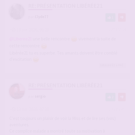
RE: PRÉSENTATION LIBÉRÉE21
par
Clyde77
1
-
13 avr. 2026, 06:23
#2936638
@Liberee21
une belle rencontre
vivement la suite de
cette rencontre
Libérée21 tu es superbe. Tes amants doivent être comblé
d'excitation
Liberee21
a liké
RE: PRÉSENTATION LIBÉRÉE21
par
sergio
2
-
13 avr. 2026, 07:38
#2936643
C'est toujours un plaisir de voir la Miss et de lire ses (vos)
aventures.
Ce complice malade a montré toute sa motivation à