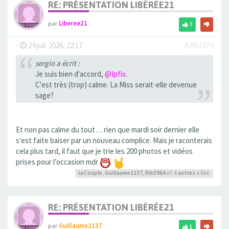
RE: PRÉSENTATION LIBÉRÉE21
par
Liberee21
7
-
24 juil. 2026, 22:17
#2951074
sergio a écrit :
Je suis bien d'accord,
@Ipfix
.
C'est très (trop) calme. La Miss serait-elle devenue
sage?
Et non pas calme du tout… rien que mardi soir dernier elle
s’est faite baiser par un nouveau complice. Mais je raconterais
cela plus tard, il faut que je trie les 200 photos et vidéos
prises pour l’occasion mdr
LeCouple
,
Guillaume2137
,
Rik5964
et 4
autres
a liké
RE: PRÉSENTATION LIBÉRÉE21
par
Guillaume2137
1