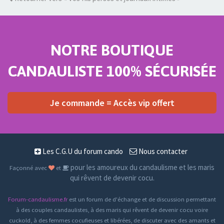
NOTRE BOUTIQUE
CANDAULISTE 100% SÉCURISÉE
Je commande = Accès vip offert
Les C.G.U du forum cando
Nous contacter
pour les amoureux du candaulisme et les maris
Façonné avec
et
qui rêvent de devenir cocu.
Forum-candaulisme.fr
est un forum de d'échange et de discussion permettant
à des couples candaulistes, à des maris qui rêvent de devenir cocu voire
cuckold, à des femmes cocufieuses et libérées, de discuter avec des amants et