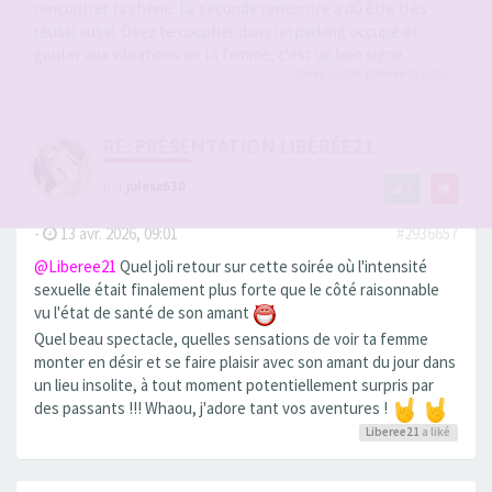
rencontrer ta chérie. La seconde rencontre a dû être très
réussi aussi. Osez te cocufier dans un parking occupé et
gouter aux vibrations de ta femme, c'est un bon signe.
Dionysos06
,
Liberee21
a liké
RE: PRÉSENTATION LIBÉRÉE21
par
julesx630
1
-
13 avr. 2026, 09:01
#2936657
@Liberee21
Quel joli retour sur cette soirée où l'intensité
sexuelle était finalement plus forte que le côté raisonnable
vu l'état de santé de son amant
Quel beau spectacle, quelles sensations de voir ta femme
monter en désir et se faire plaisir avec son amant du jour dans
un lieu insolite, à tout moment potentiellement surpris par
des passants !!! Whaou, j'adore tant vos aventures !
Liberee21
a liké