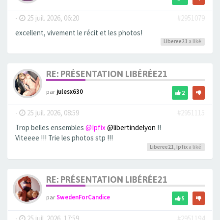
-
25 juil. 2026, 06:20
#2951079
excellent, vivement le récit et les photos!
Liberee21
a liké
RE: PRÉSENTATION LIBÉRÉE21
par
julesx630
2
-
25 juil. 2026, 08:59
#2951115
Trop belles ensembles
@Ipfix
@libertindelyon
!!
Viteeee !!! Trie les photos stp !!!
Liberee21
,
Ipfix
a liké
RE: PRÉSENTATION LIBÉRÉE21
par
SwedenForCandice
5
-
25 juil. 2026, 17:59
#2951194