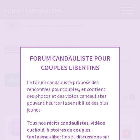
Ouvrir
FORUM CANDAULISME
la
navigatio
Vos fils persos et journaux intimes
PRÉSENTATION LIBÉRÉE21
FORUM CANDAULISTE POUR
1225 messages
1
…
37
38
39
40
41
COUPLES LIBERTINS
Répondre à ce post
Le forum candauliste propose des
rencontres pour couples, et contient
des photos et des vidéos candaulistes
pouvant heurter la sensibilité des plus
Voir tous les participants
jeunes.
RE: PRÉSENTATION LIBÉRÉE21
Tous nos
récits candaulistes
,
vidéos
cuckold
,
histoires de couples
,
par
Liberee21
46
fantasmes libertins
et
discussions sur