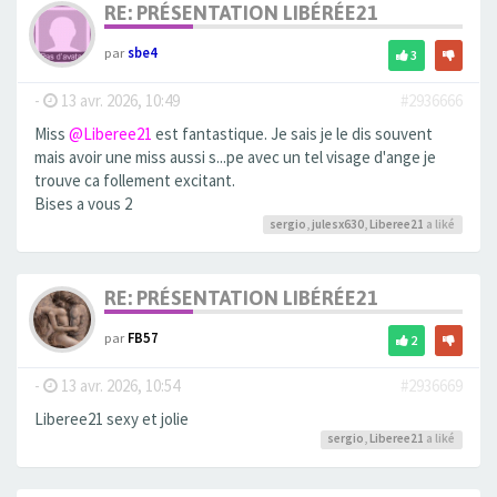
RE: PRÉSENTATION LIBÉRÉE21
par
sbe4
3
-
13 avr. 2026, 10:49
#2936666
Miss
@Liberee21
est fantastique. Je sais je le dis souvent
mais avoir une miss aussi s...pe avec un tel visage d'ange je
trouve ca follement excitant.
Bises a vous 2
sergio
,
julesx630
,
Liberee21
a liké
RE: PRÉSENTATION LIBÉRÉE21
par
FB57
2
-
13 avr. 2026, 10:54
#2936669
Liberee21 sexy et jolie
sergio
,
Liberee21
a liké