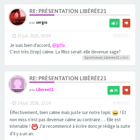
RE: PRÉSENTATION LIBÉRÉE21
par
sergio
2
-
23 juil. 2026, 09:04
#2950757
Je suis bien d'accord,
@Ipfix
.
C'est très (trop) calme. La Miss serait-elle devenue sage?
Sportsman
,
Liberee21
a liké
RE: PRÉSENTATION LIBÉRÉE21
par
Liberee21
26
-
24 juil. 2026, 22:14
#2951073
Effectivement, bien calme mais juste sur notre topic
! Et
non miss n’est pas devenue calme au contraire…. Elle est
intenable !
J’ai recommencé à écrire donc je rédige la suite
d’il y a un an.