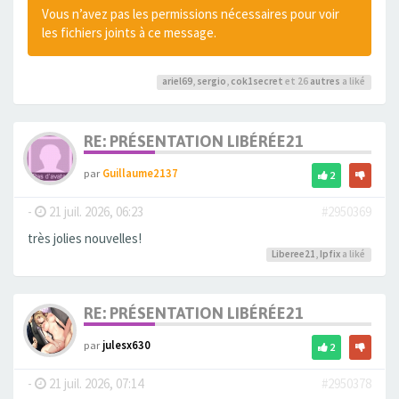
Vous n’avez pas les permissions nécessaires pour voir
les fichiers joints à ce message.
ariel69
,
sergio
,
cok1secret
et 26
autres
a liké
RE: PRÉSENTATION LIBÉRÉE21
par
Guillaume2137
2
-
21 juil. 2026, 06:23
#2950369
très jolies nouvelles!
Liberee21
,
Ipfix
a liké
RE: PRÉSENTATION LIBÉRÉE21
par
julesx630
2
-
21 juil. 2026, 07:14
#2950378