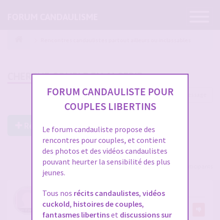
Ouvrir
FORUM CANDAULISME
la
navigatio
Rencontres candaulistes partout ailleurs ou inclassables
CHERCHE COUPLE EN ALGERIE
FORUM CANDAULISTE POUR
1 message
COUPLES LIBERTINS
Répondre à ce post
Le forum candauliste propose des
rencontres pour couples, et contient
des photos et des vidéos candaulistes
pouvant heurter la sensibilité des plus
Voir tous les participants
jeunes.
CHERCHE COUPLE EN ALGERIE
Tous nos
récits candaulistes
,
vidéos
cuckold
,
histoires de couples
,
par
karl1111
fantasmes libertins
et
discussions sur