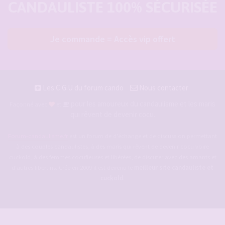
CANDAULISTE 100% SÉCURISÉE
Je commande = Accès vip offert
Les C.G.U du forum cando
Nous contacter
pour les amoureux du candaulisme et les maris
Façonné avec
et
qui rêvent de devenir cocu.
Forum-candaulisme.fr
est un forum de d'échange et de discussion permettant
à des couples candaulistes, à des maris qui rêvent de devenir cocu voire
cuckold, à des femmes cocufieuses et libérées, de discuter avec des amants et
d'autres libertins. Crée en 2009 il est devenu le
meilleur site candauliste et
cuckold
.