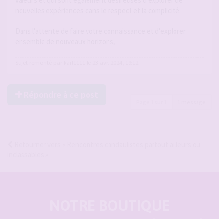
valeurs et qui sont également désireuses d'explorer de
nouvelles expériences dans le respect et la complicité.
Dans l'attente de faire votre connaissance et d'explorer
ensemble de nouveaux horizons,
Sujet remonté par karl1111 le 23 avr. 2024, 19:12.
Répondre à ce post
Page
1
sur
1
1 message
Retourner vers « Rencontres candaulistes partout ailleurs ou
inclassables »
NOTRE BOUTIQUE