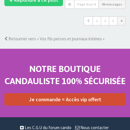
Page
4
sur
4
96 messages
1
2
3
4
Retourner vers « Vos fils persos et journaux intimes »
NOTRE BOUTIQUE
CANDAULISTE 100% SÉCURISÉE
Je commande = Accès vip offert
Les C.G.U du forum cando
Nous contacter