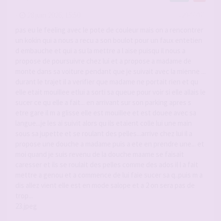
-
28 juin 2026, 15:50
#2947461
pas eu le feeling avec le pote de couleur mais on a rencontrer
un kokin qui a nous a recu a son boulot pour un faux entetien
d embauche et qui a su la mettre a l aise puisqu il nous a
propose de poursuivre chez lui et a propose a madame de
monte dans sa voiture pendant que je suivait avec la mienne ...
durant le trajet il a verifier que madame ne portait rien et qu
elle etait mouillee etlui a sorti sa queue pour voir si elle allais le
sucer ce qu elle a fait... en arrivant sur son parking apres s
etre gare il m a glisse elle est mouillee et est douee avec sa
langue...je les ai suivit alors qu ils etaient colle lui une main
sous sa jupette et se roulant des pelles...arrive chez lui il a
propose une douche a madame puis a ete en prendre une... et
moi quand je suis revenu de la douche maame se faisait
caresser et ils se roulait des pelles comme des ados il l a fait
mettre a genou et a commence de lui faie sucer sa q..puis m a
dis allez vient elle est en mode salope et a 2 on sera pas de
trop...
23.jpeg