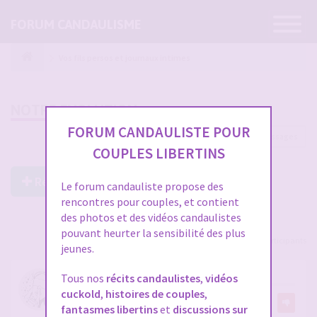
Ouvrir
FORUM CANDAULISME
la
navigatio
Vos fils persos et journaux intimes
NOTRE EVOLUTION
FORUM CANDAULISTE POUR
96 messages
1
2
3
4
COUPLES LIBERTINS
Répondre à ce post
Le forum candauliste propose des
rencontres pour couples, et contient
des photos et des vidéos candaulistes
pouvant heurter la sensibilité des plus
Voir tous les participants
jeunes.
RE: NOTRE EVOLUTION
Tous nos
récits candaulistes
,
vidéos
cuckold
,
histoires de couples
,
par
chatsouris
9
fantasmes libertins
et
discussions sur