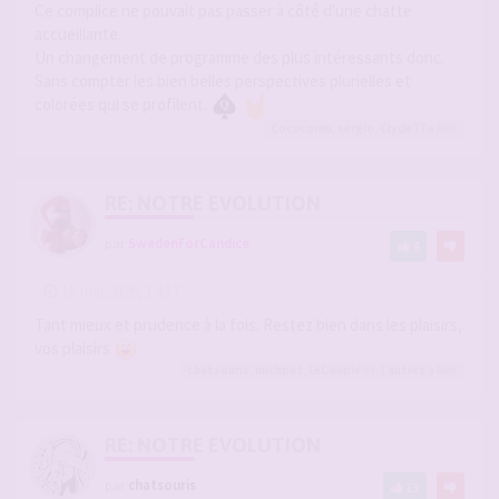
Ce complice ne pouvait pas passer à côté d'une chatte
accueillante.
Un changement de programme des plus intéressants donc.
Sans compter les bien belles perspectives plurielles et
colorées qui se profilent.
Cocucornu
,
sergio
,
Clyde77
a liké
RE: NOTRE EVOLUTION
par
SwedenForCandice
4
-
15 mai 2026, 14:17
#2941409
Tant mieux et prudence à la fois. Restez bien dans les plaisirs,
vos plaisirs
chatsouris
,
michpat
,
LeCouple
et 1
autres
a liké
RE: NOTRE EVOLUTION
par
chatsouris
13