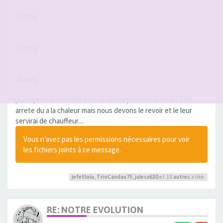
24.jpeg
19.jpeg
20.jpeg
puis apres la chambre avec le divers position mais on a du
arrete du a la chaleur mais nous devons le revoir et le leur
servirai de chauffeur....
Vous n’avez pas les permissions nécessaires pour voir
les fichiers joints à ce message.
jefetlola
,
TrioCandau75
,
julesx630
et 10
autres
a liké
RE: NOTRE EVOLUTION