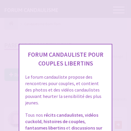
Ouvrir
FORUM CANDAULISME
la
navigatio
Candaulisme Dom-Tom
PARFOIS EN MARTINIQUE
FORUM CANDAULISTE POUR
1 message
COUPLES LIBERTINS
Répondre à ce post
Le forum candauliste propose des
rencontres pour couples, et contient
des photos et des vidéos candaulistes
pouvant heurter la sensibilité des plus
Voir tous les participants
jeunes.
PARFOIS EN MARTINIQUE
Tous nos
récits candaulistes
,
vidéos
cuckold
,
histoires de couples
,
par
Mixedcuck
fantasmes libertins
et
discussions sur