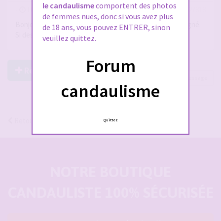
le candaulisme
comportent des photos
-
10 févr. 2026, 22:25
#2927818
de femmes nues, donc si vous avez plus
Bonjour, si jamais parfois en Martinique seul ou accompagné.
de 18 ans, vous pouvez ENTRER, sinon
Si des gens connaissent des lieux libertins.
veuillez quittez.
Forum
Répondre à ce post
Page
1
sur
1
1 message
candaulisme
Retourner vers « Candaulisme Dom-Tom »
Quittez
NOTRE BOUTIQUE
CANDAULISTE 100% SÉCURISÉE