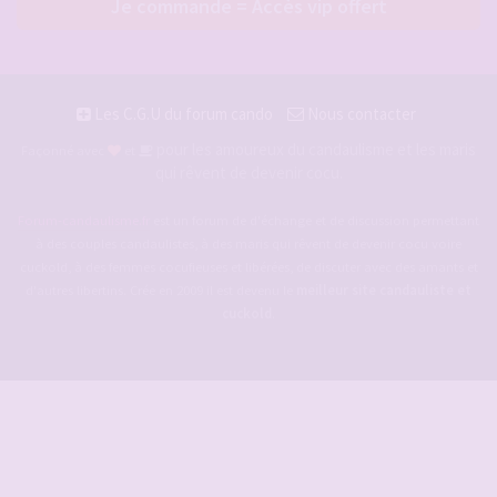
Je commande = Accès vip offert
Les C.G.U du forum cando
Nous contacter
pour les amoureux du candaulisme et les maris
Façonné avec
et
qui rêvent de devenir cocu.
Forum-candaulisme.fr
est un forum de d'échange et de discussion permettant
à des couples candaulistes, à des maris qui rêvent de devenir cocu voire
cuckold, à des femmes cocufieuses et libérées, de discuter avec des amants et
d'autres libertins. Crée en 2009 il est devenu le
meilleur site candauliste et
cuckold
.