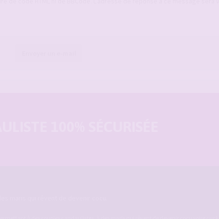
ure de code HTML ni de BBCode. L’adresse de réponse à ce message sera 
Envoyer un e-mail
LISTE 100% SÉCURISÉE
es maris qui rêvent de devenir cocu.
ermettant à des couples candaulistes, à des maris qui rêvent de devenir cocu voire cucko