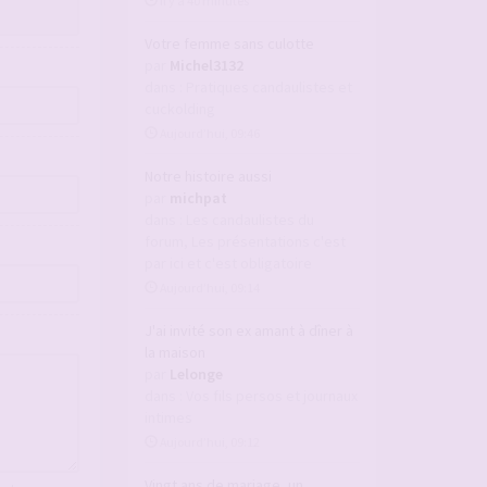
il y a 40 minutes
Votre femme sans culotte
par
Michel3132
dans :
Pratiques candaulistes et
cuckolding
Aujourd’hui, 09:46
Notre histoire aussi
par
michpat
dans :
Les candaulistes du
forum, Les présentations c'est
par ici et c'est obligatoire
Aujourd’hui, 09:14
J'ai invité son ex amant à dîner à
la maison
par
Lelonge
dans :
Vos fils persos et journaux
intimes
Aujourd’hui, 09:12
Vingt ans de mariage, un