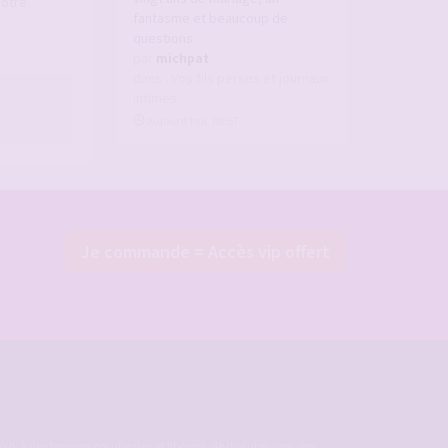
votre
fantasme et beaucoup de
questions
par
michpat
dans :
Vos fils persos et journaux
intimes
Aujourd’hui, 08:57
Je commande = Accès vip offert
ld, à des femmes cocufieuses et libérées, de discuter avec des