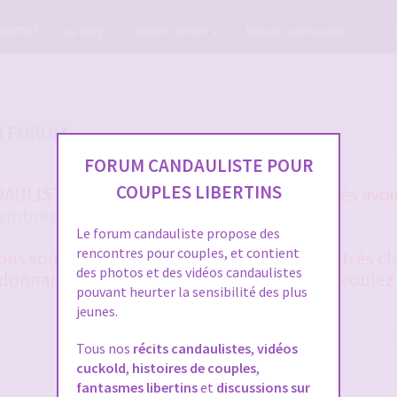
GRATUIT
Le blog
Options forum
Baisez maintenant
U FORUM
FORUM CANDAULISTE POUR
COUPLES LIBERTINS
ULISTE et vous ne vous en sortez pas après avoir
membres
et la
FAQ
?
Le forum candauliste propose des
rencontres pour couples, et contient
 sous 48 heures en général. Merci d'être très cla
des photos et des vidéos candaulistes
onnant le plus de détails possible, si vous voulez
pouvant heurter la sensibilité des plus
jeunes.
Tous nos
récits candaulistes
,
vidéos
cuckold
,
histoires de couples
,
fantasmes libertins
et
discussions sur