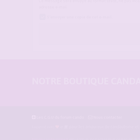
Ce message sera envoyé au format texte, ne pas incl
adresse e-mail.
S’envoyer une copie de cet e-mail.
NOTRE BOUTIQUE CANDAU
Les C.G.U du forum cando
Nous contacter
pour les amoureux du candaulisme et l
Façonné avec
et
Forum-candaulisme.fr
est un forum de d'échange et de discussion p