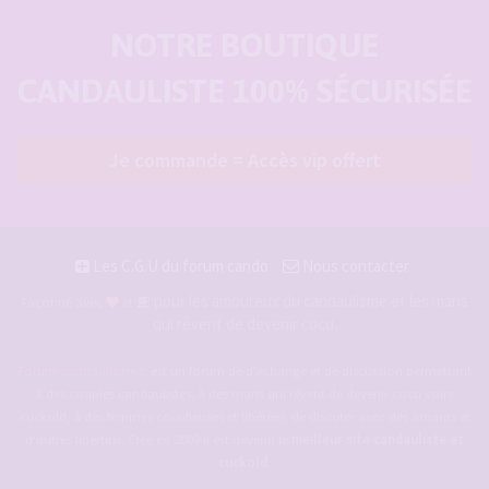
NOTRE BOUTIQUE
CANDAULISTE 100% SÉCURISÉE
Je commande = Accès vip offert
Les C.G.U du forum cando
Nous contacter
pour les amoureux du candaulisme et les maris
Façonné avec
et
qui rêvent de devenir cocu.
Forum-candaulisme.fr
est un forum de d'échange et de discussion permettant
à des couples candaulistes, à des maris qui rêvent de devenir cocu voire
cuckold, à des femmes cocufieuses et libérées, de discuter avec des amants et
d'autres libertins. Crée en 2009 il est devenu le
meilleur site candauliste et
cuckold
.