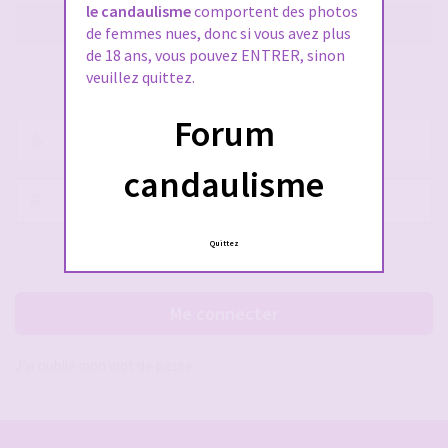
le candaulisme
comportent des photos
M’enregistrer
de femmes nues, donc si vous avez plus
de 18 ans, vous pouvez ENTRER, sinon
veuillez quittez.
SE CONNECTER À VOTRE COMPTE
Forum
Nom
d’utilisateur :
candaulisme
Mot
de
passe :
Quittez
Rester connecté(e)
Cacher la session
Me connecter
J’ai oublié mon mot de passe