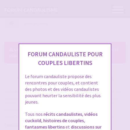
Ouvrir
FORUM CANDAULISME
la
navigatio
Index du forum
Le forum exige que vous soyez enregistré et connecté
FORUM CANDAULISTE POUR
pour pouvoir consulter le profil des membres.
COUPLES LIBERTINS
Le forum candauliste propose des
CRÉER UN COMPTE SUR FORUM CANDAULISME
rencontres pour couples, et contient
des photos et des vidéos candaulistes
Vous devez vous inscrire pour vous connecter. Cela ne prend que
pouvant heurter la sensibilité des plus
quelques secondes et vous aurez accès au forum. Merci de bien
jeunes.
remplir les champs proposés pour augmenter vos chances de
rencontres sur le forum. Assurez-vous de bien lire tout le
Tous nos
récits candaulistes
,
vidéos
règlement également, les modérateurs ont la gachette facile.
cuckold
,
histoires de couples
,
Conditions d’utilisation
fantasmes libertins
et
discussions sur