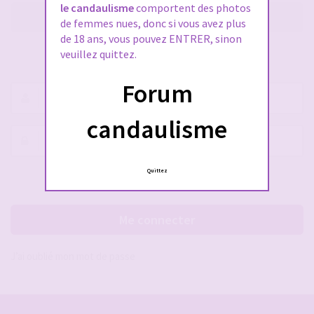
le candaulisme
comportent des photos
M’enregistrer
de femmes nues, donc si vous avez plus
de 18 ans, vous pouvez ENTRER, sinon
veuillez quittez.
SE CONNECTER À VOTRE COMPTE
Forum
Nom
d’utilisateur :
candaulisme
Mot
de
passe :
Quittez
Rester connecté(e)
Cacher la session
Me connecter
J’ai oublié mon mot de passe