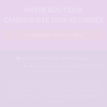
NOTRE BOUTIQUE
CANDAULISTE 100% SÉCURISÉE
Je commande = Accès vip offert
Les C.G.U du forum cando
Nous contacter
pour les amoureux du candaulisme et les maris
Façonné avec
et
qui rêvent de devenir cocu.
Forum-candaulisme.fr
est un forum de d'échange et de discussion permettant
à des couples candaulistes, à des maris qui rêvent de devenir cocu voire
cuckold, à des femmes cocufieuses et libérées, de discuter avec des amants et
d'autres libertins. Crée en 2009 il est devenu le
meilleur site candauliste et
cuckold
.