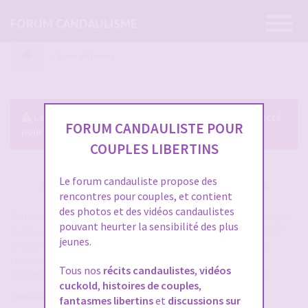
Ouvrir
FORUM CANDAULISME
la
navigatio
Index du forum
Le forum exige que vous soyez enregistré et connecté
FORUM CANDAULISTE POUR
pour pouvoir consulter le profil des membres.
COUPLES LIBERTINS
Le forum candauliste propose des
CRÉER UN COMPTE SUR FORUM CANDAULISME
rencontres pour couples, et contient
des photos et des vidéos candaulistes
Vous devez vous inscrire pour vous connecter. Cela ne prend que
pouvant heurter la sensibilité des plus
quelques secondes et vous aurez accès au forum. Merci de bien
jeunes.
remplir les champs proposés pour augmenter vos chances de
rencontres sur le forum. Assurez-vous de bien lire tout le
Tous nos
récits candaulistes
,
vidéos
règlement également, les modérateurs ont la gachette facile.
cuckold
,
histoires de couples
,
Conditions d’utilisation
fantasmes libertins
et
discussions sur