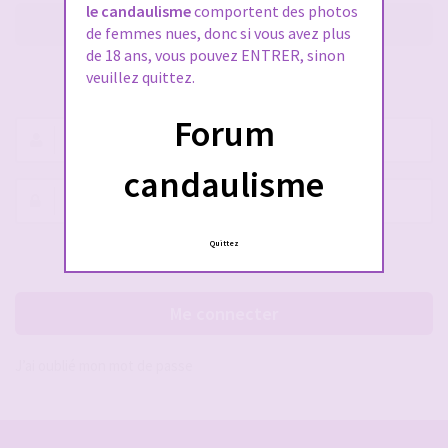
le candaulisme
comportent des photos
M’enregistrer
de femmes nues, donc si vous avez plus
de 18 ans, vous pouvez ENTRER, sinon
veuillez quittez.
SE CONNECTER À VOTRE COMPTE
Forum
Nom
d’utilisateur :
candaulisme
Mot
de
passe :
Quittez
Rester connecté(e)
Cacher la session
Me connecter
J’ai oublié mon mot de passe