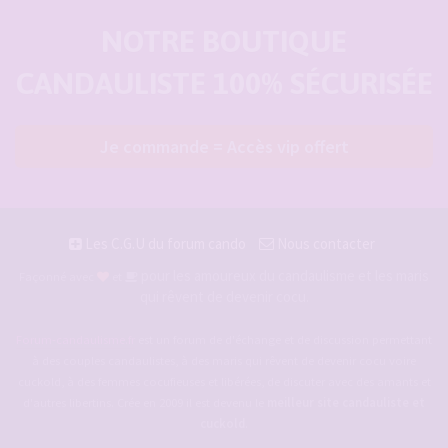
NOTRE BOUTIQUE
CANDAULISTE 100% SÉCURISÉE
Je commande = Accès vip offert
Les C.G.U du forum cando
Nous contacter
pour les amoureux du candaulisme et les maris
Façonné avec
et
qui rêvent de devenir cocu.
Forum-candaulisme.fr
est un forum de d'échange et de discussion permettant
à des couples candaulistes, à des maris qui rêvent de devenir cocu voire
cuckold, à des femmes cocufieuses et libérées, de discuter avec des amants et
d'autres libertins. Crée en 2009 il est devenu le
meilleur site candauliste et
cuckold
.