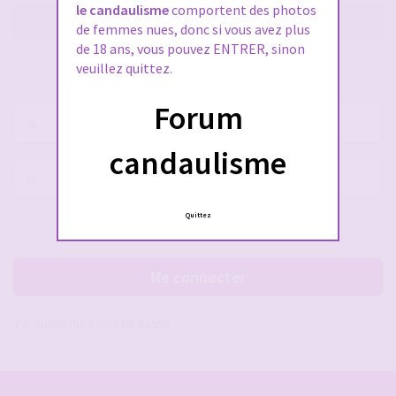
le candaulisme
comportent des photos
M’enregistrer
de femmes nues, donc si vous avez plus
de 18 ans, vous pouvez ENTRER, sinon
veuillez quittez.
SE CONNECTER À VOTRE COMPTE
Forum
Nom
d’utilisateur :
candaulisme
Mot
de
passe :
Quittez
Rester connecté(e)
Cacher la session
Me connecter
J’ai oublié mon mot de passe