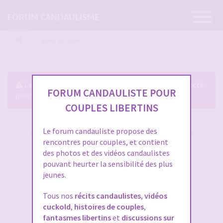
Ouvrir
FORUM CANDAULISME
la
navigatio
Index du forum
Le forum exige que vous soyez enregistré et connecté
FORUM CANDAULISTE POUR
pour pouvoir consulter le profil des membres.
COUPLES LIBERTINS
Le forum candauliste propose des
CRÉER UN COMPTE SUR FORUM CANDAULISME
rencontres pour couples, et contient
des photos et des vidéos candaulistes
Vous devez vous inscrire pour vous connecter. Cela ne prend que
pouvant heurter la sensibilité des plus
quelques secondes et vous aurez accès au forum. Merci de bien
jeunes.
remplir les champs proposés pour augmenter vos chances de
rencontres sur le forum. Assurez-vous de bien lire tout le
Tous nos
récits candaulistes
,
vidéos
règlement également, les modérateurs ont la gachette facile.
cuckold
,
histoires de couples
,
Conditions d’utilisation
fantasmes libertins
et
discussions sur