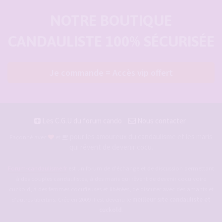
NOTRE BOUTIQUE
CANDAULISTE 100% SÉCURISÉE
Je commande = Accès vip offert
Les C.G.U du forum cando
Nous contacter
pour les amoureux du candaulisme et les maris
Façonné avec
et
qui rêvent de devenir cocu.
Forum-candaulisme.fr
est un forum de d'échange et de discussion permettant
à des couples candaulistes, à des maris qui rêvent de devenir cocu voire
cuckold, à des femmes cocufieuses et libérées, de discuter avec des amants et
d'autres libertins. Crée en 2009 il est devenu le
meilleur site candauliste et
cuckold
.