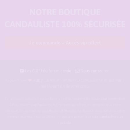
NOTRE BOUTIQUE
CANDAULISTE 100% SÉCURISÉE
Je commande = Accès vip offert
Les C.G.U du forum cando
Nous contacter
pour les amoureux du candaulisme et les maris
Façonné avec
et
qui rêvent de devenir cocu.
Forum-candaulisme.fr
est un forum de d'échange et de discussion permettant
à des couples candaulistes, à des maris qui rêvent de devenir cocu voire
cuckold, à des femmes cocufieuses et libérées, de discuter avec des amants et
d'autres libertins. Crée en 2009 il est devenu le
meilleur site candauliste et
cuckold
.