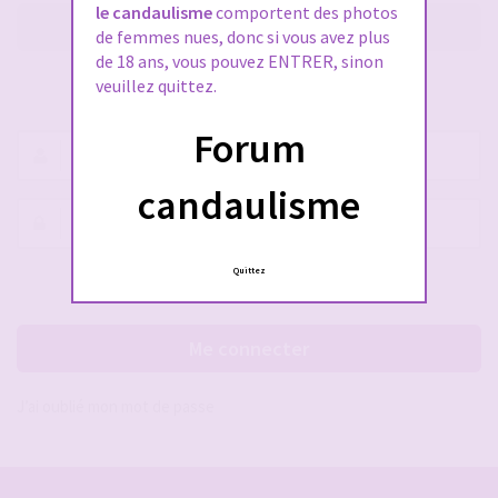
le candaulisme
comportent des photos
M’enregistrer
de femmes nues, donc si vous avez plus
de 18 ans, vous pouvez ENTRER, sinon
veuillez quittez.
SE CONNECTER À VOTRE COMPTE
Forum
Nom
d’utilisateur :
candaulisme
Mot
de
passe :
Quittez
Rester connecté(e)
Cacher la session
Me connecter
J’ai oublié mon mot de passe