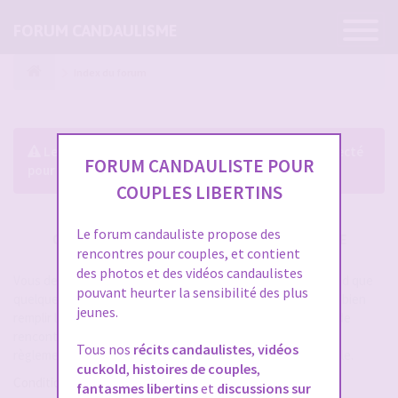
Ouvrir
FORUM CANDAULISME
la
navigatio
Index du forum
Le forum exige que vous soyez enregistré et connecté
FORUM CANDAULISTE POUR
pour pouvoir consulter le profil des membres.
COUPLES LIBERTINS
Le forum candauliste propose des
CRÉER UN COMPTE SUR FORUM CANDAULISME
rencontres pour couples, et contient
des photos et des vidéos candaulistes
Vous devez vous inscrire pour vous connecter. Cela ne prend que
pouvant heurter la sensibilité des plus
quelques secondes et vous aurez accès au forum. Merci de bien
jeunes.
remplir les champs proposés pour augmenter vos chances de
rencontres sur le forum. Assurez-vous de bien lire tout le
Tous nos
récits candaulistes
,
vidéos
règlement également, les modérateurs ont la gachette facile.
cuckold
,
histoires de couples
,
Conditions d’utilisation
fantasmes libertins
et
discussions sur