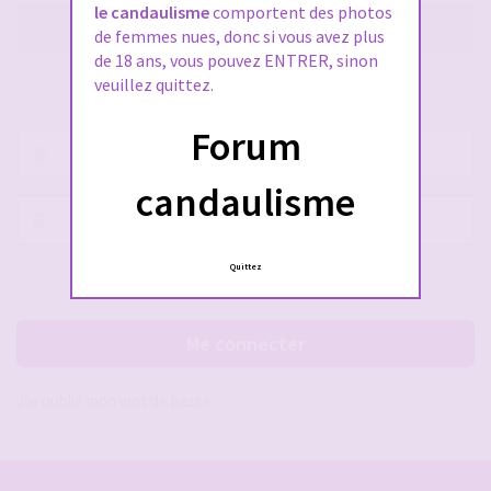
le candaulisme
comportent des photos
M’enregistrer
de femmes nues, donc si vous avez plus
de 18 ans, vous pouvez ENTRER, sinon
veuillez quittez.
SE CONNECTER À VOTRE COMPTE
Forum
Nom
d’utilisateur :
candaulisme
Mot
de
passe :
Quittez
Rester connecté(e)
Cacher la session
Me connecter
J’ai oublié mon mot de passe