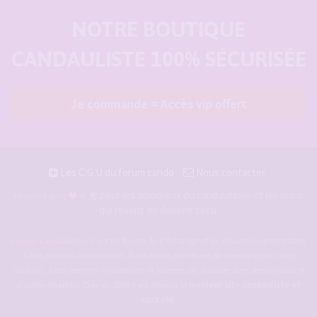
NOTRE BOUTIQUE
CANDAULISTE 100% SÉCURISÉE
Je commande = Accès vip offert
Les C.G.U du forum cando
Nous contacter
pour les amoureux du candaulisme et les maris
Façonné avec
et
qui rêvent de devenir cocu.
Forum-candaulisme.fr
est un forum de d'échange et de discussion permettant
à des couples candaulistes, à des maris qui rêvent de devenir cocu voire
cuckold, à des femmes cocufieuses et libérées, de discuter avec des amants et
d'autres libertins. Crée en 2009 il est devenu le
meilleur site candauliste et
cuckold
.