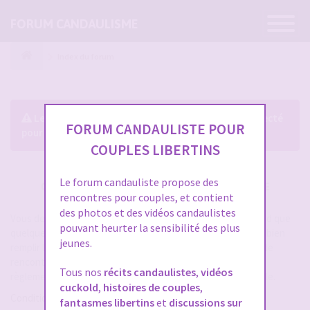
Ouvrir
FORUM CANDAULISME
la
navigatio
Index du forum
Le forum exige que vous soyez enregistré et connecté
FORUM CANDAULISTE POUR
pour pouvoir consulter le profil des membres.
COUPLES LIBERTINS
Le forum candauliste propose des
CRÉER UN COMPTE SUR FORUM CANDAULISME
rencontres pour couples, et contient
des photos et des vidéos candaulistes
Vous devez vous inscrire pour vous connecter. Cela ne prend que
pouvant heurter la sensibilité des plus
quelques secondes et vous aurez accès au forum. Merci de bien
jeunes.
remplir les champs proposés pour augmenter vos chances de
rencontres sur le forum. Assurez-vous de bien lire tout le
Tous nos
récits candaulistes
,
vidéos
règlement également, les modérateurs ont la gachette facile.
cuckold
,
histoires de couples
,
Conditions d’utilisation
fantasmes libertins
et
discussions sur