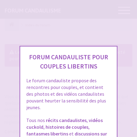
Ouvrir
FORUM CANDAULISME
la
navigatio
Index du forum
Le forum exige que vous soyez enregistré et connecté
FORUM CANDAULISTE POUR
pour pouvoir consulter le profil des membres.
COUPLES LIBERTINS
Le forum candauliste propose des
CRÉER UN COMPTE SUR FORUM CANDAULISME
rencontres pour couples, et contient
des photos et des vidéos candaulistes
Vous devez vous inscrire pour vous connecter. Cela ne prend que
pouvant heurter la sensibilité des plus
quelques secondes et vous aurez accès au forum. Merci de bien
jeunes.
remplir les champs proposés pour augmenter vos chances de
rencontres sur le forum. Assurez-vous de bien lire tout le
Tous nos
récits candaulistes
,
vidéos
règlement également, les modérateurs ont la gachette facile.
cuckold
,
histoires de couples
,
Conditions d’utilisation
fantasmes libertins
et
discussions sur