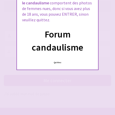
le candaulisme
comportent des photos
M’enregistrer
de femmes nues, donc si vous avez plus
de 18 ans, vous pouvez ENTRER, sinon
veuillez quittez.
SE CONNECTER À VOTRE COMPTE
Forum
Nom
d’utilisateur :
candaulisme
Mot
de
passe :
Quittez
Rester connecté(e)
Cacher la session
Me connecter
J’ai oublié mon mot de passe