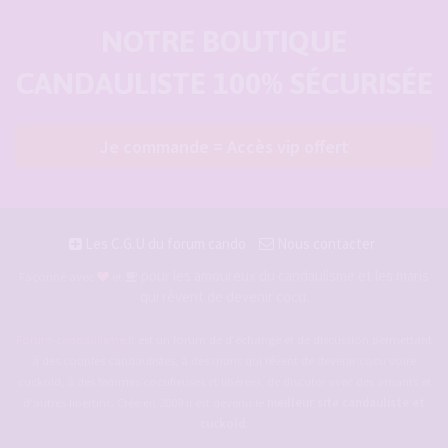
NOTRE BOUTIQUE
CANDAULISTE 100% SÉCURISÉE
Je commande = Accès vip offert
Les C.G.U du forum cando
Nous contacter
pour les amoureux du candaulisme et les maris
Façonné avec
et
qui rêvent de devenir cocu.
Forum-candaulisme.fr
est un forum de d'échange et de discussion permettant
à des couples candaulistes, à des maris qui rêvent de devenir cocu voire
cuckold, à des femmes cocufieuses et libérées, de discuter avec des amants et
d'autres libertins. Crée en 2009 il est devenu le
meilleur site candauliste et
cuckold
.