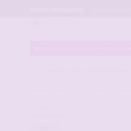
FORUM CANDAULISME
Le Tchat Candauliste 
Index du forum
Le forum exige que vous soyez enregistré et conne
CRÉER UN COMPTE SUR FORUM CANDAUL
Vous devez vous inscrire pour vous connecter. Cela ne p
quelques secondes et vous aurez accès au forum. Merci 
remplir les champs proposés pour augmenter vos chanc
rencontres sur le forum. Assurez-vous de bien lire tout l
également, les modérateurs ont la gachette facile.
Conditions d’utilisation
M’enregistrer