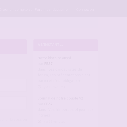
×
Créer un compte sur Forum candaulisme
Connexion
A L'INSTANT ...
Notre histoire aussi
par
FB57
dans :
Les candaulistes du
forum, Les présentations c'est
par ici et c'est obligatoire
il y a 15 minutes
Journal de notre couple V2
par
FB57
dans :
Vos fils persos et journaux
intimes
acher la session
il y a 18 minutes