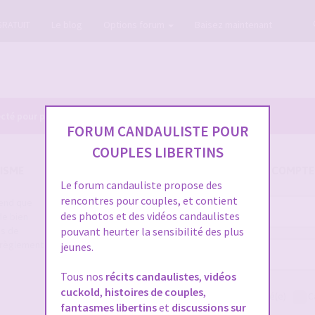
GRATUIT
Le blog
Options forum
Baisez maintenant
cté pour pouvoir consulter le profil des membres.
FORUM CANDAULISTE POUR
COUPLES LIBERTINS
ISME
SE CONNECTER À VOTRE COMPTE
Le forum candauliste propose des
rencontres pour couples, et contient
rend que
Nom
des photos et des vidéos candaulistes
de bien
d’utilisateur :
es de
pouvant heurter la sensibilité des plus
e règlement
jeunes.
Mot
de
Tous nos
récits candaulistes
,
vidéos
passe :
cuckold
,
histoires de couples
,
Me connecter
Rester connecté(e)
C
fantasmes libertins
et
discussions sur