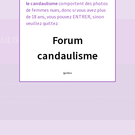
J’ai oublié mon mot de passe
le candaulisme
comportent des photos
de femmes nues, donc si vous avez plus
de 18 ans, vous pouvez ENTRER, sinon
veuillez quittez.
Forum
LISTE 100% SÉCURISÉE
candaulisme
Quittez
es maris qui rêvent de devenir cocu.
ermettant à des couples candaulistes, à des maris qui rêvent de devenir cocu voire cucko
ite candauliste et cuckold
.