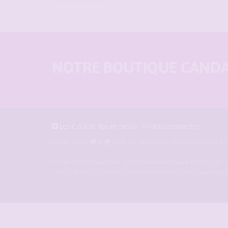
NOTRE BOUTIQUE CANDAU
Les C.G.U du forum cando
Nous contacter
pour les amoureux du candaulisme et l
Façonné avec
et
Forum-candaulisme.fr
est un forum de d'échange et de discussion p
amants et d'autres libertins. Crée en 2009 il est devenu le
meilleur s