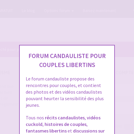
GRATUIT
Le blog
Options forum
Baisez maintenant
cté pour pouvoir consulter le profil des membres.
FORUM CANDAULISTE POUR
COUPLES LIBERTINS
ISME
SE CONNECTER À VOTRE COMPTE
Le forum candauliste propose des
rencontres pour couples, et contient
rend que
Nom
des photos et des vidéos candaulistes
de bien
d’utilisateur :
es de
pouvant heurter la sensibilité des plus
e règlement
jeunes.
Mot
de
Tous nos
récits candaulistes
,
vidéos
passe :
cuckold
,
histoires de couples
,
Me connecter
Rester connecté(e)
C
fantasmes libertins
et
discussions sur