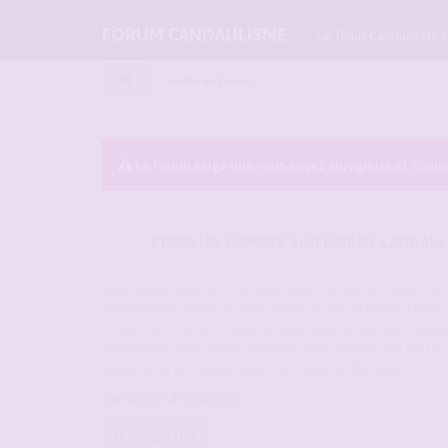
FORUM CANDAULISME
Le Tchat Candauliste 
Index du forum
Le forum exige que vous soyez enregistré et conne
CRÉER UN COMPTE SUR FORUM CANDAUL
Vous devez vous inscrire pour vous connecter. Cela ne p
quelques secondes et vous aurez accès au forum. Merci 
remplir les champs proposés pour augmenter vos chanc
rencontres sur le forum. Assurez-vous de bien lire tout l
également, les modérateurs ont la gachette facile.
Conditions d’utilisation
M’enregistrer