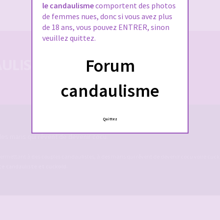
J’ai oublié mon mot de passe
le candaulisme
comportent des photos
de femmes nues, donc si vous avez plus
de 18 ans, vous pouvez ENTRER, sinon
veuillez quittez.
Forum
LISTE 100% SÉCURISÉE
candaulisme
Quittez
es maris qui rêvent de devenir cocu.
ermettant à des couples candaulistes, à des maris qui rêvent de devenir cocu voire cucko
ite candauliste et cuckold
.