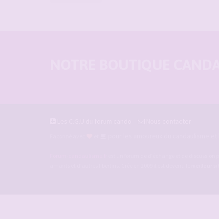
NOTRE BOUTIQUE CANDAU
Les C.G.U du forum cando
Nous contacter
pour les amoureux du candaulisme et l
Façonné avec
et
Forum-candaulisme.fr
est un forum de d'échange et de discussion p
amants et d'autres libertins. Crée en 2009 il est devenu le
meilleur s