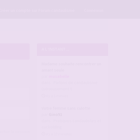
×
Créer un compte sur Forum candaulisme
Connexion
A L'INSTANT ...
Madame souhaite rencontrer un
amant seule
par
musabelle
dans :
Parlons de candaulisme
(sérieusement !)
il y a 1 minute
Votre femme sans culotte
par
Gino91
dans :
Pratiques candaulistes et
cuckolding
acher la session
il y a 22 minutes