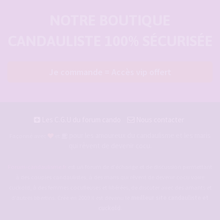
NOTRE BOUTIQUE
CANDAULISTE 100% SÉCURISÉE
Je commande = Accès vip offert
Les C.G.U du forum cando
Nous contacter
pour les amoureux du candaulisme et les maris
Façonné avec
et
qui rêvent de devenir cocu.
Forum-candaulisme.fr
est un forum de d'échange et de discussion permettant
à des couples candaulistes, à des maris qui rêvent de devenir cocu voire
cuckold, à des femmes cocufieuses et libérées, de discuter avec des amants et
d'autres libertins. Crée en 2009 il est devenu le
meilleur site candauliste et
cuckold
.