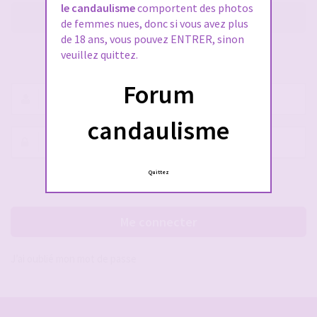
le candaulisme
comportent des photos
M’enregistrer
de femmes nues, donc si vous avez plus
de 18 ans, vous pouvez ENTRER, sinon
veuillez quittez.
SE CONNECTER À VOTRE COMPTE
Forum
Nom
d’utilisateur :
candaulisme
Mot
de
passe :
Quittez
Rester connecté(e)
Cacher la session
Me connecter
J’ai oublié mon mot de passe