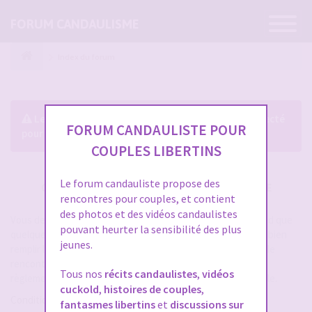
Ouvrir
FORUM CANDAULISME
la
navigatio
Index du forum
Le forum exige que vous soyez enregistré et connecté
FORUM CANDAULISTE POUR
pour pouvoir consulter le profil des membres.
COUPLES LIBERTINS
Le forum candauliste propose des
CRÉER UN COMPTE SUR FORUM CANDAULISME
rencontres pour couples, et contient
des photos et des vidéos candaulistes
Vous devez vous inscrire pour vous connecter. Cela ne prend que
pouvant heurter la sensibilité des plus
quelques secondes et vous aurez accès au forum. Merci de bien
jeunes.
remplir les champs proposés pour augmenter vos chances de
rencontres sur le forum. Assurez-vous de bien lire tout le
Tous nos
récits candaulistes
,
vidéos
règlement également, les modérateurs ont la gachette facile.
cuckold
,
histoires de couples
,
Conditions d’utilisation
fantasmes libertins
et
discussions sur