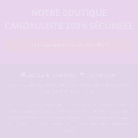
NOTRE BOUTIQUE
CANDAULISTE 100% SÉCURISÉE
Je commande = Accès vip offert
Les C.G.U du forum cando
Nous contacter
pour les amoureux du candaulisme et les maris
Façonné avec
et
qui rêvent de devenir cocu.
Forum-candaulisme.fr
est un forum de d'échange et de discussion permettant
à des couples candaulistes, à des maris qui rêvent de devenir cocu voire
cuckold, à des femmes cocufieuses et libérées, de discuter avec des amants et
d'autres libertins. Crée en 2009 il est devenu le
meilleur site candauliste et
cuckold
.