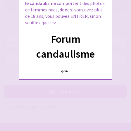
le candaulisme
comportent des photos
M’enregistrer
de femmes nues, donc si vous avez plus
de 18 ans, vous pouvez ENTRER, sinon
veuillez quittez.
SE CONNECTER À VOTRE COMPTE
Forum
Nom
d’utilisateur :
candaulisme
Mot
de
passe :
Quittez
Rester connecté(e)
Cacher la session
Me connecter
J’ai oublié mon mot de passe