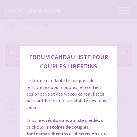
Ouvrir
FORUM CANDAULISME
la
navigatio
Index du forum
Le forum exige que vous soyez enregistré et connecté
FORUM CANDAULISTE POUR
pour pouvoir consulter le profil des membres.
COUPLES LIBERTINS
Le forum candauliste propose des
CRÉER UN COMPTE SUR FORUM CANDAULISME
rencontres pour couples, et contient
des photos et des vidéos candaulistes
Vous devez vous inscrire pour vous connecter. Cela ne prend que
pouvant heurter la sensibilité des plus
quelques secondes et vous aurez accès au forum. Merci de bien
jeunes.
remplir les champs proposés pour augmenter vos chances de
rencontres sur le forum. Assurez-vous de bien lire tout le
Tous nos
récits candaulistes
,
vidéos
règlement également, les modérateurs ont la gachette facile.
cuckold
,
histoires de couples
,
Conditions d’utilisation
fantasmes libertins
et
discussions sur