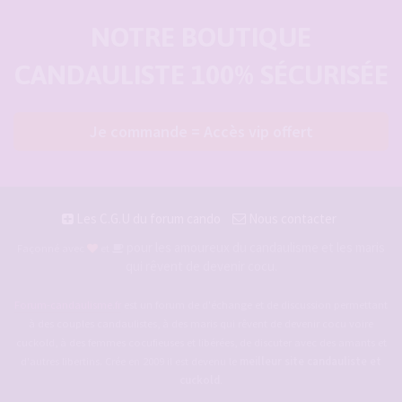
NOTRE BOUTIQUE
CANDAULISTE 100% SÉCURISÉE
Je commande = Accès vip offert
Les C.G.U du forum cando
Nous contacter
pour les amoureux du candaulisme et les maris
Façonné avec
et
qui rêvent de devenir cocu.
Forum-candaulisme.fr
est un forum de d'échange et de discussion permettant
à des couples candaulistes, à des maris qui rêvent de devenir cocu voire
cuckold, à des femmes cocufieuses et libérées, de discuter avec des amants et
d'autres libertins. Crée en 2009 il est devenu le
meilleur site candauliste et
cuckold
.