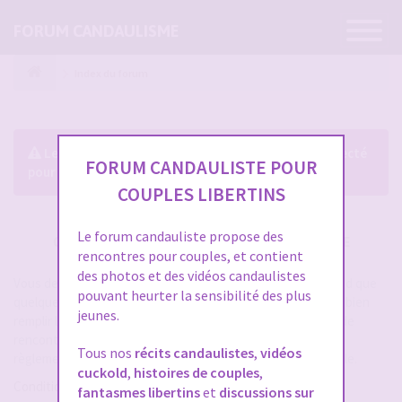
Ouvrir
FORUM CANDAULISME
la
navigatio
Index du forum
Le forum exige que vous soyez enregistré et connecté
FORUM CANDAULISTE POUR
pour pouvoir consulter le profil des membres.
COUPLES LIBERTINS
Le forum candauliste propose des
CRÉER UN COMPTE SUR FORUM CANDAULISME
rencontres pour couples, et contient
des photos et des vidéos candaulistes
Vous devez vous inscrire pour vous connecter. Cela ne prend que
pouvant heurter la sensibilité des plus
quelques secondes et vous aurez accès au forum. Merci de bien
jeunes.
remplir les champs proposés pour augmenter vos chances de
rencontres sur le forum. Assurez-vous de bien lire tout le
Tous nos
récits candaulistes
,
vidéos
règlement également, les modérateurs ont la gachette facile.
cuckold
,
histoires de couples
,
Conditions d’utilisation
fantasmes libertins
et
discussions sur