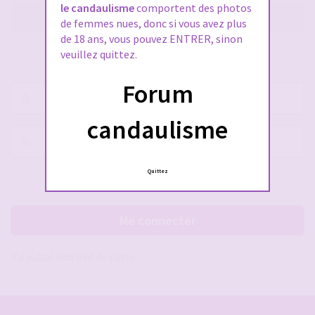
le candaulisme
comportent des photos
M’enregistrer
de femmes nues, donc si vous avez plus
de 18 ans, vous pouvez ENTRER, sinon
veuillez quittez.
SE CONNECTER À VOTRE COMPTE
Forum
Nom
d’utilisateur :
candaulisme
Mot
de
passe :
Quittez
Rester connecté(e)
Cacher la session
Me connecter
J’ai oublié mon mot de passe