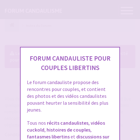
Ouvrir
FORUM CANDAULISME
la
navigatio
Index du forum
Le forum exige que vous soyez enregistré et connecté
FORUM CANDAULISTE POUR
pour pouvoir consulter le profil des membres.
COUPLES LIBERTINS
Le forum candauliste propose des
CRÉER UN COMPTE SUR FORUM CANDAULISME
rencontres pour couples, et contient
des photos et des vidéos candaulistes
Vous devez vous inscrire pour vous connecter. Cela ne prend que
pouvant heurter la sensibilité des plus
quelques secondes et vous aurez accès au forum. Merci de bien
jeunes.
remplir les champs proposés pour augmenter vos chances de
rencontres sur le forum. Assurez-vous de bien lire tout le
Tous nos
récits candaulistes
,
vidéos
règlement également, les modérateurs ont la gachette facile.
cuckold
,
histoires de couples
,
Conditions d’utilisation
fantasmes libertins
et
discussions sur