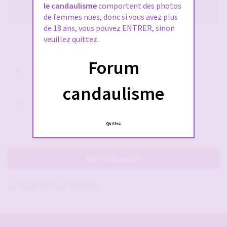
le candaulisme
comportent des photos
M’enregistrer
de femmes nues, donc si vous avez plus
de 18 ans, vous pouvez ENTRER, sinon
veuillez quittez.
SE CONNECTER À VOTRE COMPTE
Forum
Nom
d’utilisateur :
candaulisme
Mot
de
passe :
Quittez
Rester connecté(e)
Cacher la session
Me connecter
J’ai oublié mon mot de passe