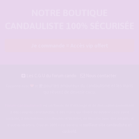
NOTRE BOUTIQUE
CANDAULISTE 100% SÉCURISÉE
Je commande = Accès vip offert
Les C.G.U du forum cando
Nous contacter
pour les amoureux du candaulisme et les maris
Façonné avec
et
qui rêvent de devenir cocu.
Forum-candaulisme.fr
est un forum de d'échange et de discussion permettant
à des couples candaulistes, à des maris qui rêvent de devenir cocu voire
cuckold, à des femmes cocufieuses et libérées, de discuter avec des amants et
d'autres libertins. Crée en 2009 il est devenu le
meilleur site candauliste et
cuckold
.